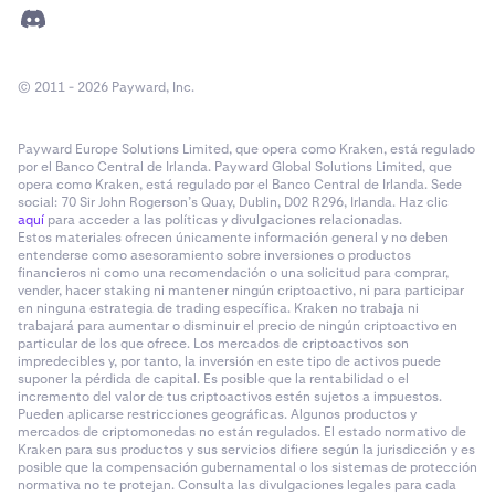
© 2011 - 2026 Payward, Inc.
Payward Europe Solutions Limited, que opera como Kraken, está regulado
por el Banco Central de Irlanda. Payward Global Solutions Limited, que
opera como Kraken, está regulado por el Banco Central de Irlanda. Sede
social: 70 Sir John Rogerson’s Quay, Dublin, D02 R296, Irlanda. Haz clic
aquí
para acceder a las políticas y divulgaciones relacionadas.
Estos materiales ofrecen únicamente información general y no deben
entenderse como asesoramiento sobre inversiones o productos
financieros ni como una recomendación o una solicitud para comprar,
vender, hacer staking ni mantener ningún criptoactivo, ni para participar
en ninguna estrategia de trading específica. Kraken no trabaja ni
trabajará para aumentar o disminuir el precio de ningún criptoactivo en
particular de los que ofrece. Los mercados de criptoactivos son
impredecibles y, por tanto, la inversión en este tipo de activos puede
suponer la pérdida de capital. Es posible que la rentabilidad o el
incremento del valor de tus criptoactivos estén sujetos a impuestos.
Pueden aplicarse restricciones geográficas. Algunos productos y
mercados de criptomonedas no están regulados. El estado normativo de
Kraken para sus productos y sus servicios difiere según la jurisdicción y es
posible que la compensación gubernamental o los sistemas de protección
normativa no te protejan. Consulta las divulgaciones legales para cada