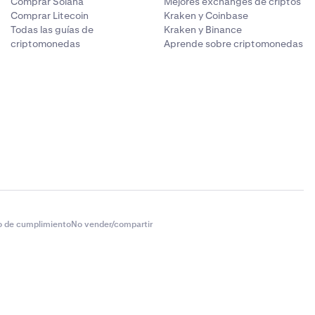
Comprar Solana
Mejores exchanges de criptos
Comprar Litecoin
Kraken y Coinbase
Todas las guías de
Kraken y Binance
criptomonedas
Aprende sobre criptomonedas
o de cumplimiento
No vender/compartir