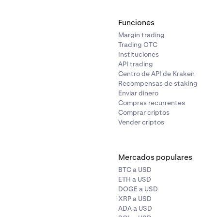
Funciones
Margin trading
Trading OTC
Instituciones
API trading
Centro de API de Kraken
Recompensas de staking
Enviar dinero
Compras recurrentes
Comprar criptos
Vender criptos
Mercados populares
BTC a USD
ETH a USD
DOGE a USD
XRP a USD
ADA a USD