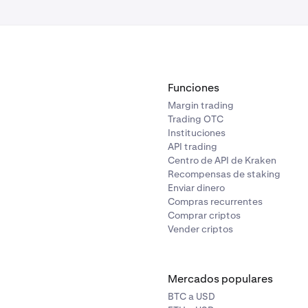
ada en sus claves API, no será posible acceder a la aplicación
Funciones
Margin trading
Trading OTC
Instituciones
API trading
Centro de API de Kraken
Recompensas de staking
Enviar dinero
Compras recurrentes
Comprar criptos
Vender criptos
Mercados populares
BTC a USD