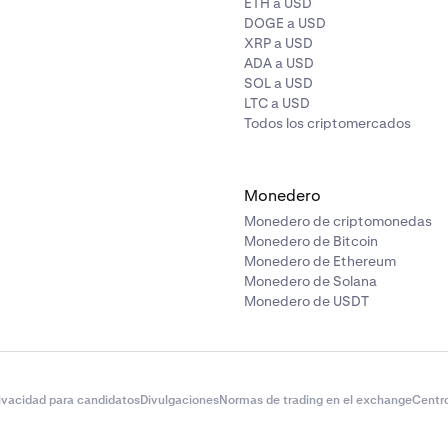
ETH a USD
DOGE a USD
XRP a USD
ADA a USD
SOL a USD
LTC a USD
Todos los criptomercados
Monedero
Monedero de criptomonedas
Monedero de Bitcoin
Monedero de Ethereum
Monedero de Solana
Monedero de USDT
rivacidad para candidatos
Divulgaciones
Normas de trading en el exchange
Centr