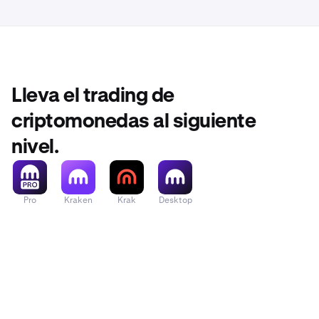
tiene configur
Lleva el trading de
criptomonedas al siguiente
nivel.
Pro
Kraken
Krak
Desktop