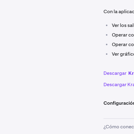
Con la aplica
•
Ver los sa
•
Operar con
•
Operar c
•
Ver gráfic
Descargar
Kr
Descargar Kra
Configuración
¿Cómo conecto