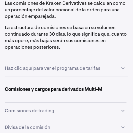
Las comisiones de Kraken Derivatives se calculan como
un porcentaje del valor nocional de la orden para una
operación emparejada.
La estructura de comisiones se basa en su volumen
continuado durante 30 días, lo que significa que, cuanto
más opere, más bajas serán sus comisiones en
operaciones posteriores.
Haz clic aquí para ver el programa de tarifas
0 $+
Comisiones y cargos para derivados Multi-M
0,0200%
0,0500%
Comisiones de trading
El programa de comisiones de trading es el mismo tanto
Divisa de la comisión
5.000.000 $+
para los derivados Coin-M como para los Multi-M.