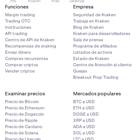
Pro
Kraken
Krak
Desktop
•
El valor nocional de esta operación en BTC es de 2
Funciones
Empresa
= Porcentaje de la comisión % * (Cantidad * Precio de entrada) =
BTC
Margin trading
Seguridad de Kraken
0,04% * 100.000 USD = 40 USD
•
Al Trader A se le aplica una tarifa Taker de 0,008 BTC
Trading OTC
Trabaja en Kraken
Instituciones
Blog de Kraken
(0,04%)
= Porcentaje de la comisión % * (Cantidad * Precio de entrada) =
API trading
Kraken para desarrolladores
0,015% * 100.000 USD = 15 USD
•
Al Trader B se le aplica una tarifa Taker de 0,003 BTC
Centro de API de Kraken
Sala de prensa
(0,015%)
Recompensas de staking
Programa de afiliados
Enviar dinero
Listados de activos
•
Ambos importes se transfieren inmediatamente
Compras recurrentes
Estado de Kraken
después de emparejarse
Comprar criptos
Centro de Atención al cliente
Vender criptos
Quejas
Breakout Prop Trading
= 1 / Precio de la operación * (Porcentaje de la comisión) *
Cantidad = 1 / 50.000 USD/BTC * 0,04% * 100.000 USD =
Examinar precios
Mercados populares
0,0008 BTC
Precio de Bitcoin
BTC a USD
Precio de Ethereum
ETH a USD
= 1 / Precio de la operación * (Porcentaje de la comisión) *
Precio de Dogecoin
DOGE a USD
Cantidad = 1 / 50.000 USD/BTC * 0,015% * 100.000 USD =
Precio de Ripple
XRP a USD
0,0003 BTC
Precio de Cardano
ADA a USD
Precio de Solana
SOL a USD
Precio de Litecoin
LTC a USD