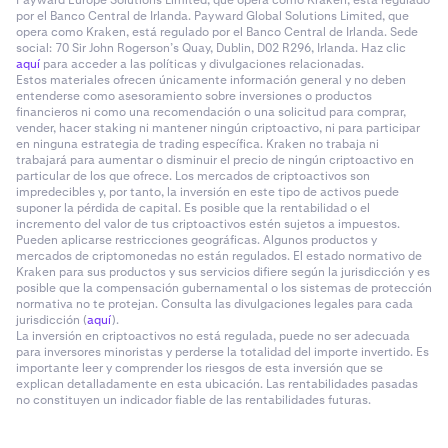
Payward Europe Solutions Limited, que opera como Kraken, está regulado
por el Banco Central de Irlanda. Payward Global Solutions Limited, que
opera como Kraken, está regulado por el Banco Central de Irlanda. Sede
social: 70 Sir John Rogerson’s Quay, Dublin, D02 R296, Irlanda. Haz clic
aquí
para acceder a las políticas y divulgaciones relacionadas.
Estos materiales ofrecen únicamente información general y no deben
entenderse como asesoramiento sobre inversiones o productos
financieros ni como una recomendación o una solicitud para comprar,
vender, hacer staking ni mantener ningún criptoactivo, ni para participar
en ninguna estrategia de trading específica. Kraken no trabaja ni
trabajará para aumentar o disminuir el precio de ningún criptoactivo en
particular de los que ofrece. Los mercados de criptoactivos son
impredecibles y, por tanto, la inversión en este tipo de activos puede
suponer la pérdida de capital. Es posible que la rentabilidad o el
incremento del valor de tus criptoactivos estén sujetos a impuestos.
Pueden aplicarse restricciones geográficas. Algunos productos y
mercados de criptomonedas no están regulados. El estado normativo de
Kraken para sus productos y sus servicios difiere según la jurisdicción y es
posible que la compensación gubernamental o los sistemas de protección
normativa no te protejan. Consulta las divulgaciones legales para cada
jurisdicción (
aquí
).
La inversión en criptoactivos no está regulada, puede no ser adecuada
para inversores minoristas y perderse la totalidad del importe invertido. Es
importante leer y comprender los riesgos de esta inversión que se
explican detalladamente en esta ubicación. Las rentabilidades pasadas
no constituyen un indicador fiable de las rentabilidades futuras.