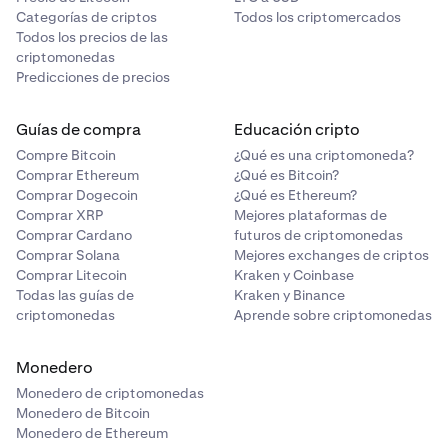
= (Porcentaje de la comisión) * Valor nocional de la orden =
Categorías de criptos
Todos los criptomercados
0,04% * 2 BTC = 0,0008 BTC
Todos los precios de las
criptomonedas
= (Porcentaje de la comisión) * Valor nocional de la orden =
Predicciones de precios
0,015% * 2 BTC = 0,0003 BTC
Guías de compra
Educación cripto
Compre Bitcoin
¿Qué es una criptomoneda?
Comprar Ethereum
¿Qué es Bitcoin?
Comprar Dogecoin
¿Qué es Ethereum?
Comprar XRP
Mejores plataformas de
Comprar Cardano
futuros de criptomonedas
Comprar Solana
Mejores exchanges de criptos
Comprar Litecoin
Kraken y Coinbase
Todas las guías de
Kraken y Binance
criptomonedas
Aprende sobre criptomonedas
Monedero
Monedero de criptomonedas
Monedero de Bitcoin
Monedero de Ethereum