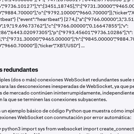
,"9736.10127"],"t":[3451,18745],"l":["9731.30000","9465.00
,"9884.70000"],"o":["9792.10000","9660.70000"]},"ticker",
rtbeat"} {"event":"heartbeat"} [274,{"a":["9766.00000",3,"3.5
,19,"19.69673762"],"c":["9766.00000","0.16647855"],"v":
86","6443.02097305"],"p":["9793.45601","9736.10286"],"t":
"l":["9731.30000","9465.00000"],"h":["9845.00000","9884.70
,"9660.70000"]},"ticker","XBT/USD"] ...
s redundantes
tiples (dos o más) conexiones WebSocket redundantes suele s
para las desconexiones inesperadas de WebSocket, ya que pe
os de mercado continúen ininterrumpidamente, independient
n la que se terminen las conexiones subyacentes.
es un ejemplo básico de código Python que muestra cómo im
nexiones WebSocket con conmutación por error automática:
v python3 import sys from websocket import create_connecti