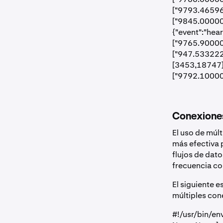
["9793.46596"
["9845.00000"
{"event":"hea
["9765.90000"
["947.533222
[3453,18747],
["9792.10000"
Conexione
El uso de múl
más efectiva 
flujos de dat
frecuencia co
El siguiente 
múltiples co
#!/usr/bin/en