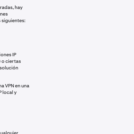
radas, hay
ones
siguientes:
iones IP
 o ciertas
 solución
una VPN en una
 local y
ualquier