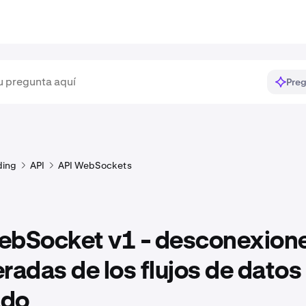
Preg
ding
API
API WebSockets
ebSocket v1 - desconexion
radas de los flujos de datos
ado