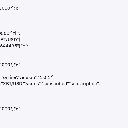
000"],"o":
000"],"h":
"XBT/USD"]
9644495"],"b":
000"],"o":
nline","version":"1.0.1"}
:"XBT/USD","status":"subscribed","subscription":
000"],"o":