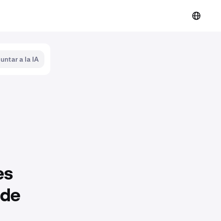
untar a la IA
es
 de