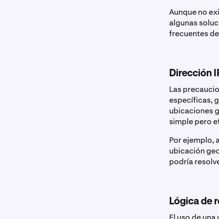
Aunque no exi
algunas soluc
frecuentes de
Dirección I
Las precaucio
específicas, 
ubicaciones g
simple pero e
Por ejemplo, 
ubicación geog
podría resolv
Lógica de 
El uso de una