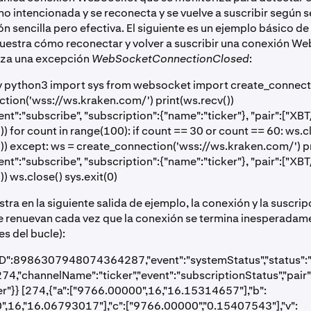
o intencionada y se reconecta y se vuelve a suscribir según 
ón sencilla pero efectiva. El siguiente es un ejemplo básico d
estra cómo reconectar y volver a suscribir una conexión W
nza una excepción
WebSocketConnectionClosed
:
v python3 import sys from websocket import create_connect
tion('wss://ws.kraken.com/') print(ws.recv())
nt":"subscribe", "subscription":{"name":"ticker"}, "pair":["XBT
)) for count in range(100): if count == 30 or count == 60: ws.cl
()) except: ws = create_connection('wss://ws.kraken.com/') pr
nt":"subscribe", "subscription":{"name":"ticker"}, "pair":["XBT
)) ws.close() sys.exit(0)
ra en la siguiente salida de ejemplo, la conexión y la suscrip
renuevan cada vez que la conexión se termina inesperadame
es del bucle):
D":8986307948074364287,"event":"systemStatus","status":"on
274,"channelName":"ticker","event":"subscriptionStatus","pair"
er"}} [274,{"a":["9766.00000",16,"16.15314657"],"b":
,16,"16.06793017"],"c":["9766.00000","0.15407543"],"v":