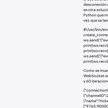
desconexión n
es otra soluci
Python que mu
vez que se la
#!/usr/bin/en
create_connec
ws.send('{"eve
print(ws.recv(
print(ws.recv
ws.send('{"eve
print(ws.recv(
Como se muest
WebSocket se 
y 60 iteracion
{"connectionI
{"channelID":
{"name":"tick
["9765.90000"