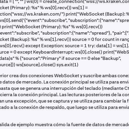
ata = [ "", "" ] ws[0] = create_connection("wss://ws.kraken.co
ket (Primary): %s" % ws[0].recv()) ws[1] =
ction("wss://ws.kraken.com/") print("WebSocket (Backup): 
ws[0].send('{"event":"subscribe", "subscription":{"name":"sprea
) print("WebSocket (Primary): %s" % ws[0].recv())
event":"subscribe", "subscription":{"name":"spread"}, "pair":[
ket (Backup): %s" % ws[1].recv()) source = 0 for count in rang
 ws[0].recv() except Exception: source = 1 try: data[1] = ws[1]
urce = 0 except KeyboardInterrupt: ws[0].close() print("Web
data)s" % {"source":"Primary" if source == 0 else "Backup",
urce]}) ws[source].close() sys.exit(1)
erior crea dos conexiones WebSocket y suscribe ambas cone
e datos de mercado. La conexión principal se utiliza para envi
asta que se genera una interrupción del teclado (mediante Ct
cierra la conexión principal. Las lecturas posteriores de la c
an una excepción, que se captura y se utiliza para cambiar la 
ado a la conexión de respaldo, que luego se utiliza para envia
salida de ejemplo muestra cómo la fuente de datos de merca