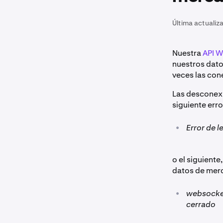
Última actualiz
Nuestra
API 
nuestros datos
veces las co
Las desconexi
siguiente err
•
Error de 
o el siguient
datos de merc
•
websocket
cerrado