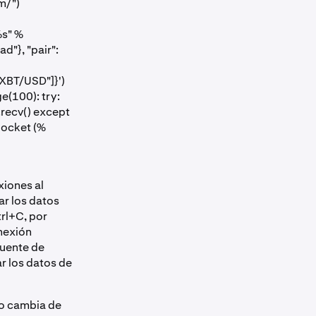
m/")
%s" %
d"}, "pair":
"XBT/USD"]}')
e(100): try:
.recv() except
Socket (%
xiones al
ar los datos
rl+C, por
onexión
fuente de
r los datos de
do cambia de