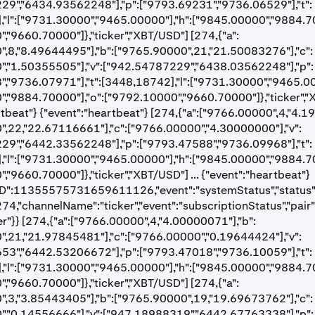
29","6434.93562248"],"p":["9793.69231","9736.06529"],"t":
"l":["9731.30000","9465.00000"],"h":["9845.00000","9884.70
,"9660.70000"]},"ticker","XBT/USD"] [274,{"a":
,8,"8.49644495"],"b":["9765.90000",21,"21.50083276"],"c":
","1.50355505"],"v":["942.54787229","6438.03562248"],"p":
,"9736.07971"],"t":[3448,18742],"l":["9731.30000","9465.00
,"9884.70000"],"o":["9792.10000","9660.70000"]},"ticker",
rtbeat"} {"event":"heartbeat"} [274,{"a":["9766.00000",4,"4.1
,22,"22.67116661"],"c":["9766.00000","4.30000000"],"v":
29","6442.33562248"],"p":["9793.47588","9736.09968"],"t":
"l":["9731.30000","9465.00000"],"h":["9845.00000","9884.70
,"9660.70000"]},"ticker","XBT/USD"] ... {"event":"heartbeat"}
D":11355575731659611126,"event":"systemStatus","status":"o
274,"channelName":"ticker","event":"subscriptionStatus","pair"
er"}} [274,{"a":["9766.00000",4,"4.00000071"],"b":
,21,"21.97845481"],"c":["9766.00000","0.19644424"],"v":
53","6442.53206672"],"p":["9793.47018","9736.10059"],"t":
"l":["9731.30000","9465.00000"],"h":["9845.00000","9884.70
,"9660.70000"]},"ticker","XBT/USD"] [274,{"a":
,3,"3.85443405"],"b":["9765.90000",19,"19.69673762"],"c":
","0.14556666"],"v":["947.18988319","6442.67763338"],"p":