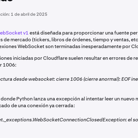
ación:
1 de abril de 2025
WebSocket v1
está diseñada para proporcionar una fuente per
 de mercado (tickers, libros de órdenes, tiempo y ventas, etc.
nexiones WebSocket son terminadas inesperadamente por Clo
ones iniciadas por Cloudflare suelen resultar en errores de r
or 1006:
lectura desde websocket: cierre 1006 (cierre anormal): EOF i
e, donde Python lanza una excepción al intentar leer un nuevo
ado de una conexión ya cerrada:
._exceptions.WebSocketConnectionClosedException: el soc