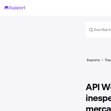
Soporte
Tra
API W
inespe
merc