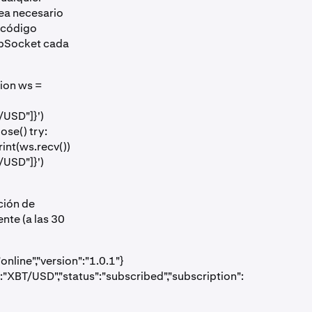
sea necesario
e código
ebSocket cada
ion ws =
/USD"]}')
ose() try:
int(ws.recv())
/USD"]}')
ción de
nte (a las 30
line","version":"1.0.1"}
:"XBT/USD","status":"subscribed","subscription":