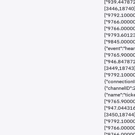
["939.447872
[3446,18740],
["9792.10000"
["9766.00000"
["9766.00000
["9793.60123"
["9845.00000"
{"event":"hea
["9765.90000"
["946.847872
[3449,18743],
["9792.10000"
{"connectionI
{"channelID":
{"name":"tick
["9765.90000"
["947.044316
[3450,18744],
["9792.10000"
["9766.00000"
["9766.00000