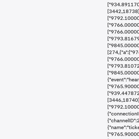
["934.891170
[3442,18738],
["9792.10000",
["9766.00000
["9766.00000
["9793.81679"
["9845.00000"
[274,{"a":["9
["9766.00000
["9793.81072"
["9845.00000"
{"event":"hea
["9765.90000"
["939.447872
[3446,18740],
["9792.10000"
{"connectionI
{"channelID":
{"name":"tick
["9765.90000"