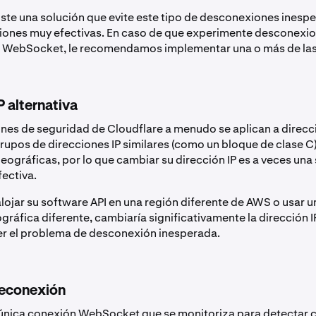
ste una solución que evite este tipo de desconexiones inespe
iones muy efectivas. En caso de que experimente desconexi
 WebSocket, le recomendamos implementar una o más de las 
P alternativa
nes de seguridad de Cloudflare a menudo se aplican a direcc
grupos de direcciones IP similares (como un bloque de clase C)
eográficas, por lo que cambiar su dirección IP es a veces una
fectiva.
alojar su software API en una región diferente de AWS o usar 
ráfica diferente, cambiaría significativamente la dirección IP
er el problema de desconexión inesperada.
reconexión
 única conexión WebSocket que se monitoriza para detectar c