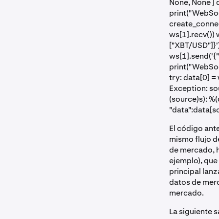
None, None ] d
print("WebSoc
create_conne
ws[1].recv()) 
["XBT/USD"]}'
ws[1].send('{"
print("WebSoc
try: data[0] =
Exception: so
(source)s): %(
"data":data[so
El código ant
mismo flujo d
de mercado, h
ejemplo), que 
principal lanz
datos de merc
mercado.
La siguiente 