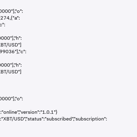
000"],"o":
274,{"a":
c":
000"],"h":
"XBT/USD"]
99036"],"c":
000"],"h":
"XBT/USD"]
000"],"o":
nline","version":"1.0.1"}
:"XBT/USD","status":"subscribed","subscription":