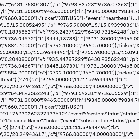
67","6431.35804307"],"p":["9793.82728","9736.03263"],"t":
"l":["9731.30000","9465.00000"],"h":["9845.00000","9884.70
"9660.80000"]},"ticker","XBT/USD"] {"event":"heartbeat"} ... [
",15,"15.80052495"],"b":["9765.90000",15,"15.09399036"],"
","0.18958527"],"v":["935.24379229","6430.73154248"],"p":
,"9736.04572"],"t":[3444,18738],"l":["9731.30000","9465.00
,"9884.70000"],"o":["9792.10000","9660.70000"]},"ticker",
766.00000",15,"15.59644495"],"b":["9765.90000",15,"15.093
","0.20408000"],"v":["935.44787229","6430.93562248"],"p":
,"9736.04667"],"t":[3445,18739],"l":["9731.30000","9465.00
,"9884.70000"],"o":["9792.10000","9660.70000"]},"ticker",
rtbeat"} [274,{"a":["9766.00000",11,"11.59644495"],"b":
,20,"20.24943617"],"c":["9766.00000","4.00000000"],"v":
29","6434.93562248"],"p":["9793.69231","9736.06529"],"t":
"l":["9731.30000","9465.00000"],"h":["9845.00000","9884.70
,"9660.70000"]},"ticker","XBT/USD"]
D":14767302623274336124,"event":"systemStatus","status":"o
274,"channelName":"ticker","event":"subscriptionStatus","pair"
er"}} [274,{"a":["9766.00000",11,"11.59644495"],"b":
,20,"20.24943617"],"c":["9766.00000","4.00000000"],"v":