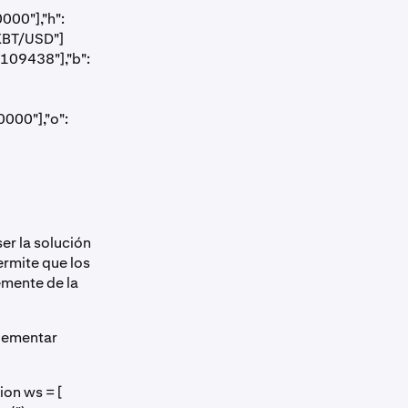
000"],"h":
"XBT/USD"]
1109438"],"b":
000"],"o":
er la solución
rmite que los
emente de la
plementar
on ws = [