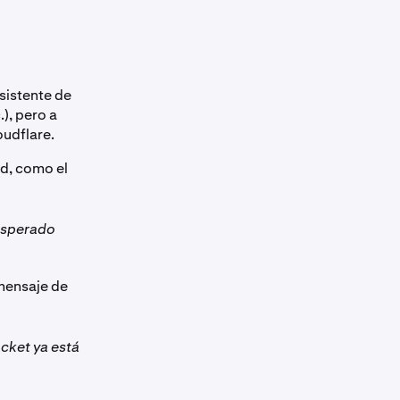
sistente de
), pero a
udflare.
ed, como el
nesperado
 mensaje de
ket ya está