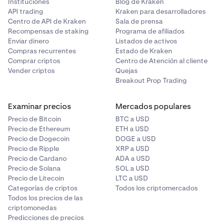
Instituciones
Blog de Kraken
API trading
Kraken para desarrolladores
Centro de API de Kraken
Sala de prensa
Recompensas de staking
Programa de afiliados
Enviar dinero
Listados de activos
Compras recurrentes
Estado de Kraken
Comprar criptos
Centro de Atención al cliente
Vender criptos
Quejas
Breakout Prop Trading
Examinar precios
Mercados populares
Precio de Bitcoin
BTC a USD
Precio de Ethereum
ETH a USD
Precio de Dogecoin
DOGE a USD
Precio de Ripple
XRP a USD
Precio de Cardano
ADA a USD
Precio de Solana
SOL a USD
Precio de Litecoin
LTC a USD
Categorías de criptos
Todos los criptomercados
Todos los precios de las
criptomonedas
Predicciones de precios