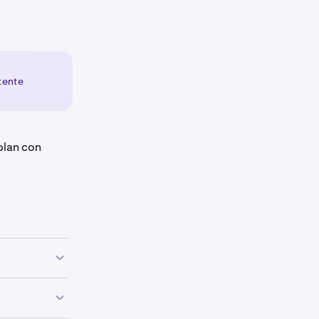
ntente
plan con