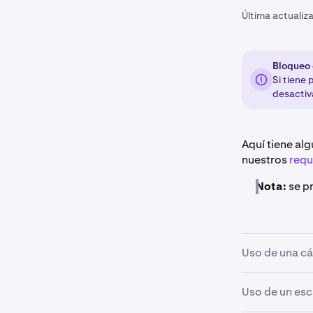
Última actualiz
Bloqueo 
Si tiene
desactiva
Aquí tiene al
nuestros
requ
Nota:
se pr
Uso de una c
Si utiliza una
Uso de un es