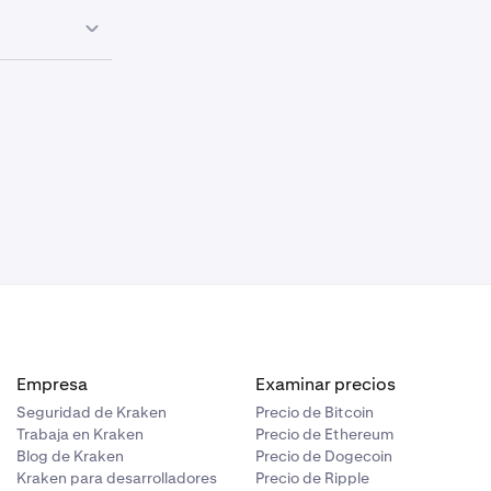
la foto se toma
parámetros
os cuatro
 que sus
ento de
idad.
 el proceso
tección con
cima del
tos, esto
visibles en la
algunos casos
 ningún
con estas
ando
del
Empresa
Examinar precios
Seguridad de Kraken
Precio de Bitcoin
Trabaja en Kraken
Precio de Ethereum
Blog de Kraken
Precio de Dogecoin
Kraken para desarrolladores
Precio de Ripple