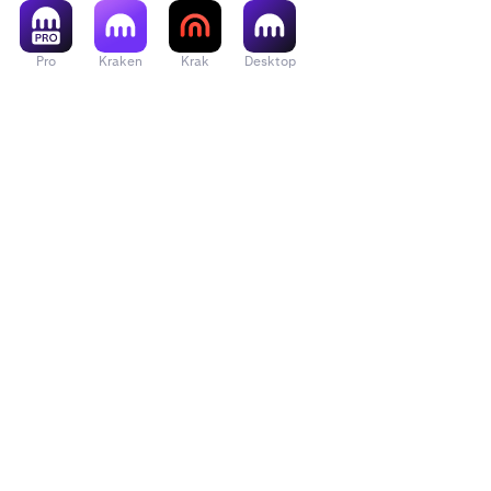
Pro
Kraken
Krak
Desktop
Tipos de archi
•
Si no se c
•
Si su arch
tome una c
•
Si sigue s
válidos" e