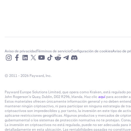
Aviso de privacidad
Términos de servicio
Configuración de cookies
Aviso de p
© 2011 - 2026 Payward, Inc.
Payward Europe Solutions Limited, que opera como Kraken, está regulado por e
John Rogerson’s Quay, Dublin, D02 R296, Irlanda. Haz clic
aquí
para acceder a 
Estos materiales ofrecen únicamente información general y no deben entende
mantener ningún criptoactivo, ni para participar en ninguna estrategia de tra
criptoactivos son impredecibles y, por tanto, la inversión en este tipo de act
aplicarse restricciones geográficas. Algunos productos y mercados de cripto
gubernamental o los sistemas de protección normativa no te protejan. Consult
La inversión en criptoactivos no está regulada, puede no ser adecuada para in
detalladamente en esta ubicación. Las rentabilidades pasadas no constituyen 