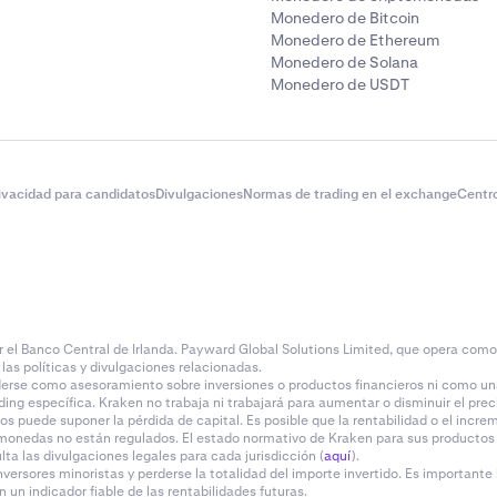
Monedero de Bitcoin
Monedero de Ethereum
Monedero de Solana
Monedero de USDT
rivacidad para candidatos
Divulgaciones
Normas de trading en el exchange
Centr
l Banco Central de Irlanda. Payward Global Solutions Limited, que opera como Kr
las políticas y divulgaciones relacionadas.
rse como asesoramiento sobre inversiones o productos financieros ni como una
ding específica. Kraken no trabaja ni trabajará para aumentar o disminuir el prec
ivos puede suponer la pérdida de capital. Es posible que la rentabilidad o el inc
monedas no están regulados. El estado normativo de Kraken para sus productos y 
a las divulgaciones legales para cada jurisdicción (
aquí
).
versores minoristas y perderse la totalidad del importe invertido. Es importante
un indicador fiable de las rentabilidades futuras.