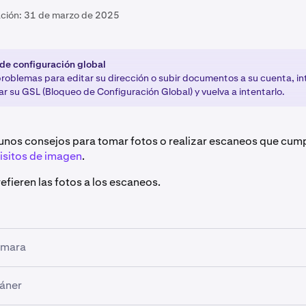
ación:
31 de marzo de 2025
de configuración global
 problemas para editar su dirección o subir documentos a su cuenta, i
r su GSL (Bloqueo de Configuración Global) y vuelva a intentarlo.
gunos consejos para tomar fotos o realizar escaneos que cum
isitos de imagen
.
efieren las fotos a los escaneos.
ámara
cámara
para tomar una
foto
:
cáner