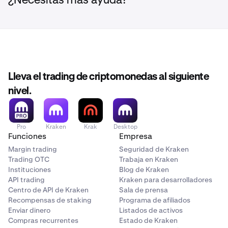
¿Necesitas más ayuda?
después de cuatro confirmaciones, lo que lleva
aproximadamente 40 minutos.
Sin embargo, a veces los mineros de Bitcoin pueden
tardar 30 o incluso 60 minutos en minar un solo bloque
(una confirmación). Kraken no puede controlar esto.
Lleva el trading de criptomonedas al siguiente
nivel.
Pro
Kraken
Krak
Desktop
Funciones
Empresa
Margin trading
Seguridad de Kraken
Trading OTC
Trabaja en Kraken
Instituciones
Blog de Kraken
API trading
Kraken para desarrolladores
Centro de API de Kraken
Sala de prensa
Recompensas de staking
Programa de afiliados
Enviar dinero
Listados de activos
Compras recurrentes
Estado de Kraken