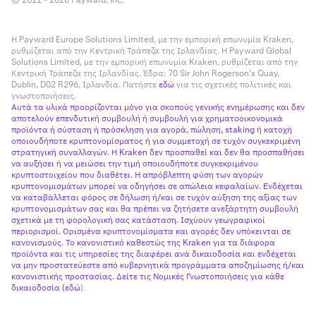
© 2011 - 2026 Payward, Inc.
Η Payward Europe Solutions Limited, με την εμπορική επωνυμία Kraken,
ρυθμίζεται από την Κεντρική Τράπεζα της Ιρλανδίας. Η Payward Global
Solutions Limited, με την εμπορική επωνυμία Kraken, ρυθμίζεται από την
Κεντρική Τράπεζα της Ιρλανδίας. Έδρα: 70 Sir John Rogerson’s Quay,
Dublin, D02 R296, Ιρλανδία. Πατήστε
εδώ
για τις σχετικές πολιτικές και
γνωστοποιήσεις.
Αυτά τα υλικά προορίζονται μόνο για σκοπούς γενικής ενημέρωσης και δεν
αποτελούν επενδυτική συμβουλή ή συμβουλή για χρηματοοικονομικά
προϊόντα ή σύσταση ή πρόσκληση για αγορά, πώληση, staking ή κατοχή
οποιουδήποτε κρυπτονομίσματος ή για συμμετοχή σε τυχόν συγκεκριμένη
στρατηγική συναλλαγών. Η Kraken δεν προσπαθεί και δεν θα προσπαθήσει
να αυξήσει ή να μειώσει την τιμή οποιουδήποτε συγκεκριμένου
κρυπτοστοιχείου που διαθέτει. Η απρόβλεπτη φύση των αγορών
κρυπτονομισμάτων μπορεί να οδηγήσει σε απώλεια κεφαλαίων. Ενδέχεται
να καταβάλλεται φόρος σε δήλωση ή/και σε τυχόν αύξηση της αξίας των
κρυπτονομισμάτων σας και θα πρέπει να ζητήσετε ανεξάρτητη συμβουλή
σχετικά με τη φορολογική σας κατάσταση. Ισχύουν γεωγραφικοί
περιορισμοί. Ορισμένα κρυπτονομίσματα και αγορές δεν υπόκεινται σε
κανονισμούς. Το κανονιστικό καθεστώς της Kraken για τα διάφορα
προϊόντα και τις υπηρεσίες της διαφέρει ανά δικαιοδοσία και ενδέχεται
να μην προστατεύεστε από κυβερνητικά προγράμματα αποζημίωσης ή/και
κανονιστικής προστασίας. Δείτε τις Νομικές Γνωστοποιήσεις για κάθε
δικαιοδοσία (
εδώ
).