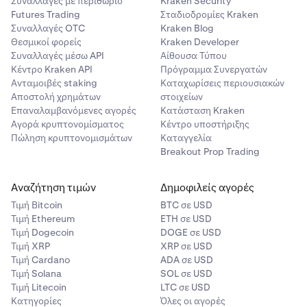
Συναλλαγές με περιθώριο
Kraken Security
Futures Trading
Σταδιοδρομίες Kraken
Συναλλαγές OTC
Kraken Blog
Θεσμικοί φορείς
Kraken Developer
Συναλλαγές μέσω API
Αίθουσα Τύπου
Κέντρο Kraken API
Πρόγραμμα Συνεργατών
Ανταμοιβές staking
Καταχωρίσεις περιουσιακών
Αποστολή χρημάτων
στοιχείων
Επαναλαμβανόμενες αγορές
Κατάσταση Kraken
Αγορά κρυπτονομίσματος
Κέντρο υποστήριξης
Πώληση κρυπτονομισμάτων
Καταγγελία
Breakout Prop Trading
Αναζήτηση τιμών
Δημοφιλείς αγορές
Τιμή Βitcoin
BTC σε USD
Τιμή Ethereum
ETH σε USD
Τιμή Dogecoin
DOGE σε USD
Τιμή XRP
XRP σε USD
Τιμή Cardano
ADA σε USD
Τιμή Solana
SOL σε USD
Τιμή Litecoin
LTC σε USD
Κατηγορίες
Όλες οι αγορές