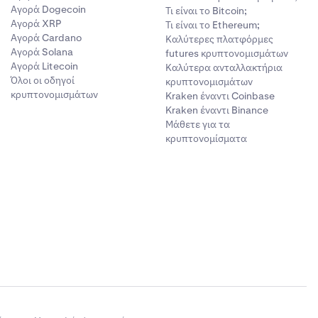
Αγορά Dogecoin
Τι είναι το Bitcoin;
Αγορά XRP
Τι είναι το Ethereum;
Αγορά Cardano
Καλύτερες πλατφόρμες
Αγορά Solana
futures κρυπτονομισμάτων
Αγορά Litecoin
Καλύτερα ανταλλακτήρια
Όλοι οι οδηγοί
κρυπτονομισμάτων
κρυπτονομισμάτων
Kraken έναντι Coinbase
Kraken έναντι Binance
Μάθετε για τα
κρυπτονομίσματα