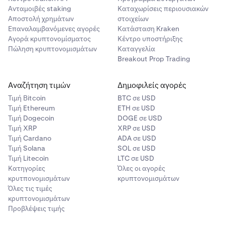
Ανταμοιβές staking
Καταχωρίσεις περιουσιακών
Αποστολή χρημάτων
στοιχείων
Επαναλαμβανόμενες αγορές
Κατάσταση Kraken
Αγορά κρυπτονομίσματος
Κέντρο υποστήριξης
Πώληση κρυπτονομισμάτων
Καταγγελία
Breakout Prop Trading
Αναζήτηση τιμών
Δημοφιλείς αγορές
Τιμή Βitcoin
BTC σε USD
Τιμή Ethereum
ETH σε USD
Τιμή Dogecoin
DOGE σε USD
Τιμή XRP
XRP σε USD
Τιμή Cardano
ADA σε USD
Τιμή Solana
SOL σε USD
Τιμή Litecoin
LTC σε USD
Κατηγορίες
Όλες οι αγορές
κρυτπονομισμάτων
κρυπτονομισμάτων
Όλες τις τιμές
κρυπτονομισμάτων
Προβλέψεις τιμής