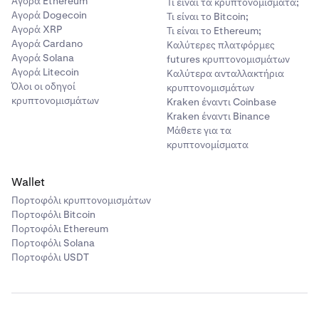
Αγορά Ethereum
Τι είναι τα κρυπτονομίσματα;
Αγορά Dogecoin
Τι είναι το Bitcoin;
Αγορά XRP
Τι είναι το Ethereum;
Αγορά Cardano
Καλύτερες πλατφόρμες
Αγορά Solana
futures κρυπτονομισμάτων
Αγορά Litecoin
Καλύτερα ανταλλακτήρια
Όλοι οι οδηγοί
κρυπτονομισμάτων
κρυπτονομισμάτων
Kraken έναντι Coinbase
Kraken έναντι Binance
Μάθετε για τα
κρυπτονομίσματα
Wallet
Πορτοφόλι κρυπτονομισμάτων
Πορτοφόλι Bitcoin
Πορτοφόλι Ethereum
Πορτοφόλι Solana
Πορτοφόλι USDT