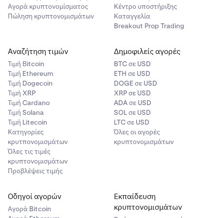
Αγορά κρυπτονομίσματος
Κέντρο υποστήριξης
Πώληση κρυπτονομισμάτων
Καταγγελία
Breakout Prop Trading
Αναζήτηση τιμών
Δημοφιλείς αγορές
Τιμή Βitcoin
BTC σε USD
Τιμή Ethereum
ETH σε USD
Τιμή Dogecoin
DOGE σε USD
Τιμή XRP
XRP σε USD
Τιμή Cardano
ADA σε USD
Τιμή Solana
SOL σε USD
Τιμή Litecoin
LTC σε USD
Κατηγορίες
Όλες οι αγορές
κρυτπονομισμάτων
κρυπτονομισμάτων
Όλες τις τιμές
κρυπτονομισμάτων
Προβλέψεις τιμής
Οδηγοί αγορών
Εκπαίδευση
κρυπτονομισμάτων
Αγορά Bitcoin