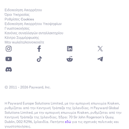
Ειδοποίηση Απορρήτου
Όροι Υπηρεσίας
Ρυθμίσεις Cookies
Ειδοποίηση Απορρήτου Υποψηφίων
Γνωστοποιήσεις
Κανόνες συναλλαγών ανταλλακτηρίου
Κέντρο Συμμόρφωσης
Μην πωλείτε/κοινοποιείτε
© 2011 - 2026 Payward, Inc.
Η Payward Europe Solutions Limited, με την εμπορική επωνυμία Kraken,
ρυθμίζεται από την Κεντρική Τράπεζα της Ιρλανδίας. Η Payward Global
Solutions Limited, με την εμπορική επωνυμία Kraken, ρυθμίζεται από την
Κεντρική Τράπεζα της Ιρλανδίας. Έδρα: 70 Sir John Rogerson’s Quay,
Dublin, D02 R296, Ιρλανδία. Πατήστε
εδώ
για τις σχετικές πολιτικές και
γνωστοποιήσεις.