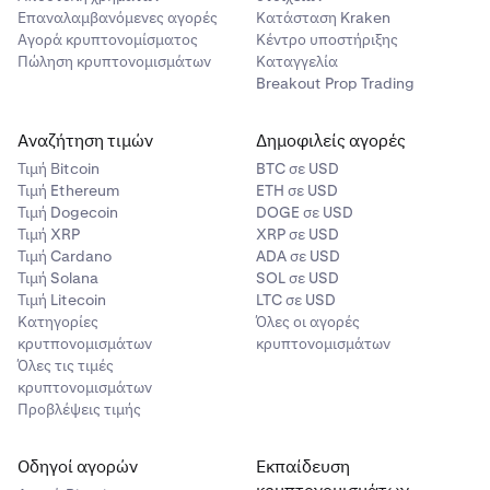
Επαναλαμβανόμενες αγορές
Κατάσταση Kraken
Αγορά κρυπτονομίσματος
Κέντρο υποστήριξης
Πώληση κρυπτονομισμάτων
Καταγγελία
Breakout Prop Trading
Αναζήτηση τιμών
Δημοφιλείς αγορές
Τιμή Βitcoin
BTC σε USD
Τιμή Ethereum
ETH σε USD
Τιμή Dogecoin
DOGE σε USD
Τιμή XRP
XRP σε USD
Τιμή Cardano
ADA σε USD
Τιμή Solana
SOL σε USD
Τιμή Litecoin
LTC σε USD
Κατηγορίες
Όλες οι αγορές
κρυτπονομισμάτων
κρυπτονομισμάτων
Όλες τις τιμές
κρυπτονομισμάτων
Προβλέψεις τιμής
Οδηγοί αγορών
Εκπαίδευση