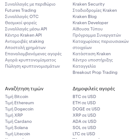
Συναλλαγές με περιθώριο
Kraken Security
Futures Trading
Σταδιοδρομίες Kraken
Συναλλαγές OTC
Kraken Blog
Θεσμικοί φορείς
Kraken Developer
Συναλλαγές μέσω API
Αίθουσα Τύπου
Κέντρο Kraken API
Πρόγραμμα Συνεργατών
Ανταμοιβές staking
Καταχωρίσεις περιουσιακών
Αποστολή χρημάτων
στοιχείων
Επαναλαμβανόμενες αγορές
Κατάσταση Kraken
Αγορά κρυπτονομίσματος
Κέντρο υποστήριξης
Πώληση κρυπτονομισμάτων
Καταγγελία
Breakout Prop Trading
Αναζήτηση τιμών
Δημοφιλείς αγορές
Τιμή Βitcoin
BTC σε USD
Τιμή Ethereum
ETH σε USD
Τιμή Dogecoin
DOGE σε USD
Τιμή XRP
XRP σε USD
Τιμή Cardano
ADA σε USD
Τιμή Solana
SOL σε USD
Τιμή Litecoin
LTC σε USD