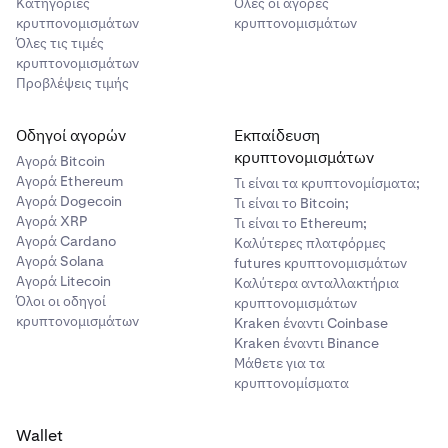
Κατηγορίες
Όλες οι αγορές
κρυτπονομισμάτων
κρυπτονομισμάτων
Όλες τις τιμές
κρυπτονομισμάτων
Προβλέψεις τιμής
Οδηγοί αγορών
Εκπαίδευση
κρυπτονομισμάτων
Αγορά Bitcoin
Αγορά Ethereum
Τι είναι τα κρυπτονομίσματα;
Αγορά Dogecoin
Τι είναι το Bitcoin;
Αγορά XRP
Τι είναι το Ethereum;
Αγορά Cardano
Καλύτερες πλατφόρμες
Αγορά Solana
futures κρυπτονομισμάτων
Αγορά Litecoin
Καλύτερα ανταλλακτήρια
Όλοι οι οδηγοί
κρυπτονομισμάτων
κρυπτονομισμάτων
Kraken έναντι Coinbase
Kraken έναντι Binance
Μάθετε για τα
κρυπτονομίσματα
Wallet