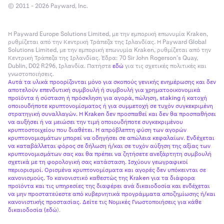
© 2011 - 2026 Payward, Inc.
Η Payward Europe Solutions Limited, με την εμπορική επωνυμία Kraken,
ρυθμίζεται από την Κεντρική Τράπεζα της Ιρλανδίας. Η Payward Global
Solutions Limited, με την εμπορική επωνυμία Kraken, ρυθμίζεται από την
Κεντρική Τράπεζα της Ιρλανδίας. Έδρα: 70 Sir John Rogerson’s Quay,
Dublin, D02 R296, Ιρλανδία. Πατήστε
εδώ
για τις σχετικές πολιτικές και
γνωστοποιήσεις.
Αυτά τα υλικά προορίζονται μόνο για σκοπούς γενικής ενημέρωσης και δεν
αποτελούν επενδυτική συμβουλή ή συμβουλή για χρηματοοικονομικά
προϊόντα ή σύσταση ή πρόσκληση για αγορά, πώληση, staking ή κατοχή
οποιουδήποτε κρυπτονομίσματος ή για συμμετοχή σε τυχόν συγκεκριμένη
στρατηγική συναλλαγών. Η Kraken δεν προσπαθεί και δεν θα προσπαθήσει
να αυξήσει ή να μειώσει την τιμή οποιουδήποτε συγκεκριμένου
κρυπτοστοιχείου που διαθέτει. Η απρόβλεπτη φύση των αγορών
κρυπτονομισμάτων μπορεί να οδηγήσει σε απώλεια κεφαλαίων. Ενδέχεται
να καταβάλλεται φόρος σε δήλωση ή/και σε τυχόν αύξηση της αξίας των
κρυπτονομισμάτων σας και θα πρέπει να ζητήσετε ανεξάρτητη συμβουλή
σχετικά με τη φορολογική σας κατάσταση. Ισχύουν γεωγραφικοί
περιορισμοί. Ορισμένα κρυπτονομίσματα και αγορές δεν υπόκεινται σε
κανονισμούς. Το κανονιστικό καθεστώς της Kraken για τα διάφορα
προϊόντα και τις υπηρεσίες της διαφέρει ανά δικαιοδοσία και ενδέχεται
να μην προστατεύεστε από κυβερνητικά προγράμματα αποζημίωσης ή/και
κανονιστικής προστασίας. Δείτε τις Νομικές Γνωστοποιήσεις για κάθε
δικαιοδοσία (
εδώ
).