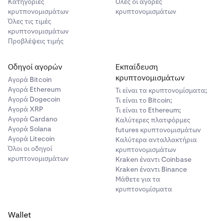
Κατηγορίες
Όλες οι αγορές
κρυτπονομισμάτων
κρυπτονομισμάτων
Όλες τις τιμές
κρυπτονομισμάτων
Προβλέψεις τιμής
Οδηγοί αγορών
Εκπαίδευση
κρυπτονομισμάτων
Αγορά Bitcoin
Αγορά Ethereum
Τι είναι τα κρυπτονομίσματα;
Αγορά Dogecoin
Τι είναι το Bitcoin;
Αγορά XRP
Τι είναι το Ethereum;
Αγορά Cardano
Καλύτερες πλατφόρμες
Αγορά Solana
futures κρυπτονομισμάτων
Αγορά Litecoin
Καλύτερα ανταλλακτήρια
Όλοι οι οδηγοί
κρυπτονομισμάτων
κρυπτονομισμάτων
Kraken έναντι Coinbase
Kraken έναντι Binance
Μάθετε για τα
κρυπτονομίσματα
Wallet