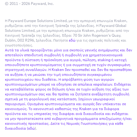
© 2011 - 2026 Payward, Inc.
Η Payward Europe Solutions Limited, με την εμπορική επωνυμία Kraken,
ρυθμίζεται από την Κεντρική Τράπεζα της Ιρλανδίας. Η Payward Global
Solutions Limited, με την εμπορική επωνυμία Kraken, ρυθμίζεται από την
Κεντρική Τράπεζα της Ιρλανδίας. Έδρα: 70 Sir John Rogerson’s Quay,
Dublin, D02 R296, Ιρλανδία. Πατήστε
εδώ
για τις σχετικές πολιτικές και
γνωστοποιήσεις.
Αυτά τα υλικά προορίζονται μόνο για σκοπούς γενικής ενημέρωσης και δεν
αποτελούν επενδυτική συμβουλή ή συμβουλή για χρηματοοικονομικά
προϊόντα ή σύσταση ή πρόσκληση για αγορά, πώληση, staking ή κατοχή
οποιουδήποτε κρυπτονομίσματος ή για συμμετοχή σε τυχόν συγκεκριμένη
στρατηγική συναλλαγών. Η Kraken δεν προσπαθεί και δεν θα προσπαθήσει
να αυξήσει ή να μειώσει την τιμή οποιουδήποτε συγκεκριμένου
κρυπτοστοιχείου που διαθέτει. Η απρόβλεπτη φύση των αγορών
κρυπτονομισμάτων μπορεί να οδηγήσει σε απώλεια κεφαλαίων. Ενδέχεται
να καταβάλλεται φόρος σε δήλωση ή/και σε τυχόν αύξηση της αξίας των
κρυπτονομισμάτων σας και θα πρέπει να ζητήσετε ανεξάρτητη συμβουλή
σχετικά με τη φορολογική σας κατάσταση. Ισχύουν γεωγραφικοί
περιορισμοί. Ορισμένα κρυπτονομίσματα και αγορές δεν υπόκεινται σε
κανονισμούς. Το κανονιστικό καθεστώς της Kraken για τα διάφορα
προϊόντα και τις υπηρεσίες της διαφέρει ανά δικαιοδοσία και ενδέχεται
να μην προστατεύεστε από κυβερνητικά προγράμματα αποζημίωσης ή/και
κανονιστικής προστασίας. Δείτε τις Νομικές Γνωστοποιήσεις για κάθε
δικαιοδοσία (
εδώ
).