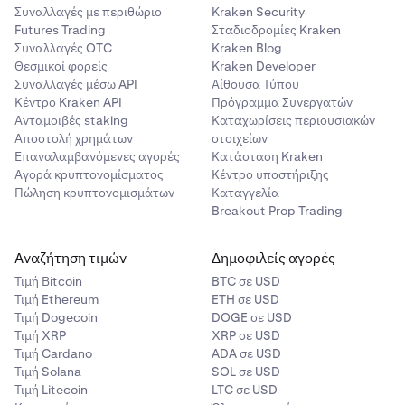
Συναλλαγές με περιθώριο
Kraken Security
Futures Trading
Σταδιοδρομίες Kraken
Συναλλαγές OTC
Kraken Blog
Θεσμικοί φορείς
Kraken Developer
Συναλλαγές μέσω API
Αίθουσα Τύπου
Κέντρο Kraken API
Πρόγραμμα Συνεργατών
Ανταμοιβές staking
Καταχωρίσεις περιουσιακών
Αποστολή χρημάτων
στοιχείων
Επαναλαμβανόμενες αγορές
Κατάσταση Kraken
Αγορά κρυπτονομίσματος
Κέντρο υποστήριξης
Πώληση κρυπτονομισμάτων
Καταγγελία
Breakout Prop Trading
Αναζήτηση τιμών
Δημοφιλείς αγορές
Τιμή Βitcoin
BTC σε USD
Τιμή Ethereum
ETH σε USD
Τιμή Dogecoin
DOGE σε USD
Τιμή XRP
XRP σε USD
Τιμή Cardano
ADA σε USD
Τιμή Solana
SOL σε USD
Τιμή Litecoin
LTC σε USD