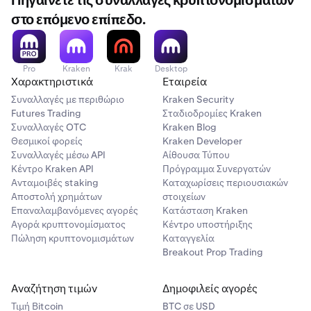
Πηγαίνετε τις συναλλαγές κρυπτονομισμάτων
στο επόμενο επίπεδο.
Pro
Kraken
Krak
Desktop
Χαρακτηριστικά
Εταιρεία
Συναλλαγές με περιθώριο
Kraken Security
Futures Trading
Σταδιοδρομίες Kraken
Συναλλαγές OTC
Kraken Blog
Θεσμικοί φορείς
Kraken Developer
Συναλλαγές μέσω API
Αίθουσα Τύπου
Κέντρο Kraken API
Πρόγραμμα Συνεργατών
Ανταμοιβές staking
Καταχωρίσεις περιουσιακών
Αποστολή χρημάτων
στοιχείων
Επαναλαμβανόμενες αγορές
Κατάσταση Kraken
Αγορά κρυπτονομίσματος
Κέντρο υποστήριξης
Πώληση κρυπτονομισμάτων
Καταγγελία
Breakout Prop Trading
Αναζήτηση τιμών
Δημοφιλείς αγορές
Τιμή Βitcoin
BTC σε USD