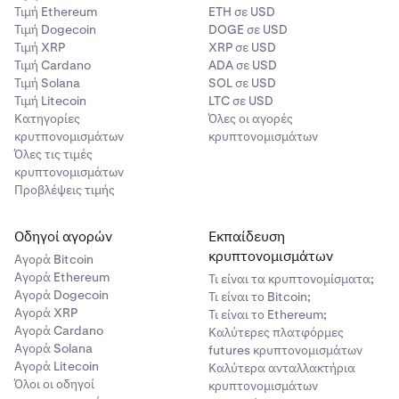
Τιμή Ethereum
ETH σε USD
Τιμή Dogecoin
DOGE σε USD
Τιμή XRP
XRP σε USD
Τιμή Cardano
ADA σε USD
Τιμή Solana
SOL σε USD
Τιμή Litecoin
LTC σε USD
Κατηγορίες
Όλες οι αγορές
κρυτπονομισμάτων
κρυπτονομισμάτων
Όλες τις τιμές
κρυπτονομισμάτων
Προβλέψεις τιμής
Οδηγοί αγορών
Εκπαίδευση
κρυπτονομισμάτων
Αγορά Bitcoin
Αγορά Ethereum
Τι είναι τα κρυπτονομίσματα;
Αγορά Dogecoin
Τι είναι το Bitcoin;
Αγορά XRP
Τι είναι το Ethereum;
Αγορά Cardano
Καλύτερες πλατφόρμες
Αγορά Solana
futures κρυπτονομισμάτων
Αγορά Litecoin
Καλύτερα ανταλλακτήρια
Όλοι οι οδηγοί
κρυπτονομισμάτων