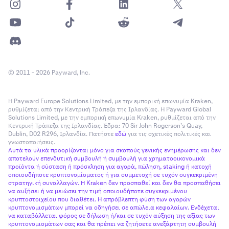
© 2011 - 2026 Payward, Inc.
Η Payward Europe Solutions Limited, με την εμπορική επωνυμία Kraken,
ρυθμίζεται από την Κεντρική Τράπεζα της Ιρλανδίας. Η Payward Global
Solutions Limited, με την εμπορική επωνυμία Kraken, ρυθμίζεται από την
Κεντρική Τράπεζα της Ιρλανδίας. Έδρα: 70 Sir John Rogerson’s Quay,
Dublin, D02 R296, Ιρλανδία. Πατήστε
εδώ
για τις σχετικές πολιτικές και
γνωστοποιήσεις.
Αυτά τα υλικά προορίζονται μόνο για σκοπούς γενικής ενημέρωσης και δεν
αποτελούν επενδυτική συμβουλή ή συμβουλή για χρηματοοικονομικά
προϊόντα ή σύσταση ή πρόσκληση για αγορά, πώληση, staking ή κατοχή
οποιουδήποτε κρυπτονομίσματος ή για συμμετοχή σε τυχόν συγκεκριμένη
στρατηγική συναλλαγών. Η Kraken δεν προσπαθεί και δεν θα προσπαθήσει
να αυξήσει ή να μειώσει την τιμή οποιουδήποτε συγκεκριμένου
κρυπτοστοιχείου που διαθέτει. Η απρόβλεπτη φύση των αγορών
κρυπτονομισμάτων μπορεί να οδηγήσει σε απώλεια κεφαλαίων. Ενδέχεται
να καταβάλλεται φόρος σε δήλωση ή/και σε τυχόν αύξηση της αξίας των
κρυπτονομισμάτων σας και θα πρέπει να ζητήσετε ανεξάρτητη συμβουλή