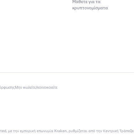
Μάθετε για τα
κρυπτονομίσματα
μόρφωσης
Μην πωλείτε/κοινοποιείτε
ited, με την εμπορική επωνυμία Kraken, ρυθμίζεται από την Κεντρική Τράπεζα