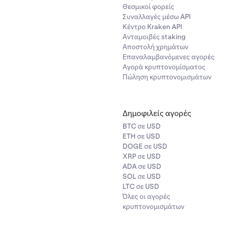
Θεσμικοί φορείς
Συναλλαγές μέσω API
Κέντρο Kraken API
Ανταμοιβές staking
Αποστολή χρημάτων
Επαναλαμβανόμενες αγορές
Αγορά κρυπτονομίσματος
Πώληση κρυπτονομισμάτων
Δημοφιλείς αγορές
BTC σε USD
ETH σε USD
DOGE σε USD
XRP σε USD
ADA σε USD
SOL σε USD
LTC σε USD
Όλες οι αγορές
κρυπτονομισμάτων