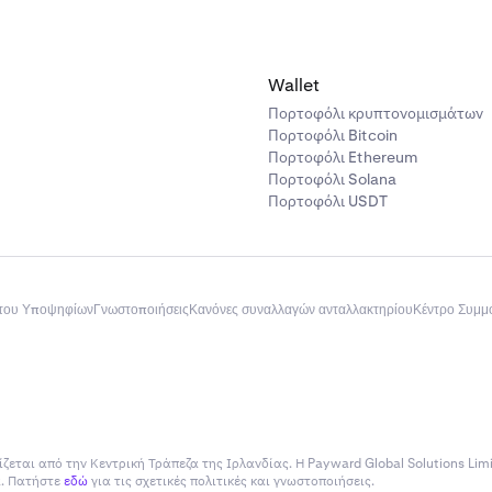
Wallet
Πορτοφόλι κρυπτονομισμάτων
Πορτοφόλι Bitcoin
Πορτοφόλι Ethereum
Πορτοφόλι Solana
Πορτοφόλι USDT
του Υποψηφίων
Γνωστοποιήσεις
Κανόνες συναλλαγών ανταλλακτηρίου
Κέντρο Συμ
ίζεται από την Κεντρική Τράπεζα της Ιρλανδίας. Η Payward Global Solutions Lim
ία. Πατήστε
εδώ
για τις σχετικές πολιτικές και γνωστοποιήσεις.