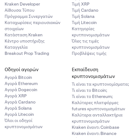
Kraken Developer
Τιμή XRP
Αίθουσα Τύπου
Τιμή Cardano
Πρόγραμμα Συνεργατών
Τιμή Solana
Καταχωρίσεις περιουσιακών
Τιμή Litecoin
στοιχείων
Κατηγορίες
Κατάσταση Kraken
κρυτπονομισμάτων
Κέντρο υποστήριξης
Όλες τις τιμές
Καταγγελία
κρυπτονομισμάτων
Breakout Prop Trading
Προβλέψεις τιμής
Οδηγοί αγορών
Εκπαίδευση
κρυπτονομισμάτων
Αγορά Bitcoin
Αγορά Ethereum
Τι είναι τα κρυπτονομίσματα;
Αγορά Dogecoin
Τι είναι το Bitcoin;
Αγορά XRP
Τι είναι το Ethereum;
Αγορά Cardano
Καλύτερες πλατφόρμες
Αγορά Solana
futures κρυπτονομισμάτων
Αγορά Litecoin
Καλύτερα ανταλλακτήρια
Όλοι οι οδηγοί
κρυπτονομισμάτων
κρυπτονομισμάτων
Kraken έναντι Coinbase
Kraken έναντι Binance