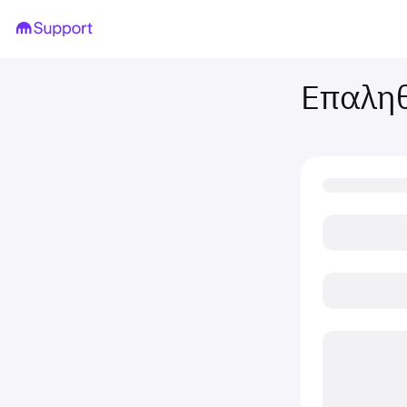
Επαληθ