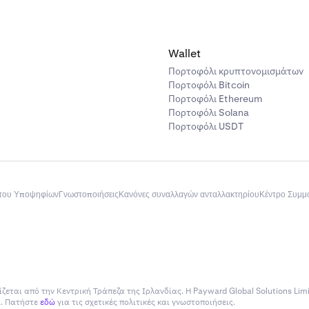
Wallet
Πορτοφόλι κρυπτονομισμάτων
Πορτοφόλι Bitcoin
Πορτοφόλι Ethereum
Πορτοφόλι Solana
Πορτοφόλι USDT
του Υποψηφίων
Γνωστοποιήσεις
Κανόνες συναλλαγών ανταλλακτηρίου
Κέντρο Συμ
ίζεται από την Κεντρική Τράπεζα της Ιρλανδίας. Η Payward Global Solutions Lim
ία. Πατήστε
εδώ
για τις σχετικές πολιτικές και γνωστοποιήσεις.