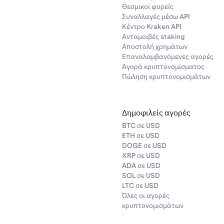
Θεσμικοί φορείς
Συναλλαγές μέσω API
Κέντρο Kraken API
Ανταμοιβές staking
Αποστολή χρημάτων
Επαναλαμβανόμενες αγορές
Αγορά κρυπτονομίσματος
Πώληση κρυπτονομισμάτων
Δημοφιλείς αγορές
BTC σε USD
ETH σε USD
DOGE σε USD
XRP σε USD
ADA σε USD
SOL σε USD
LTC σε USD
Όλες οι αγορές
κρυπτονομισμάτων