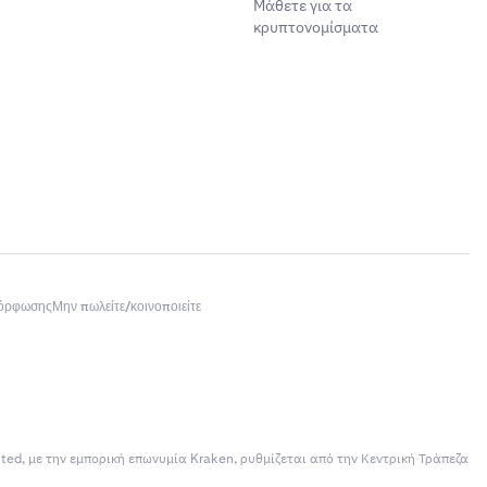
Μάθετε για τα
κρυπτονομίσματα
μόρφωσης
Μην πωλείτε/κοινοποιείτε
ited, με την εμπορική επωνυμία Kraken, ρυθμίζεται από την Κεντρική Τράπεζα