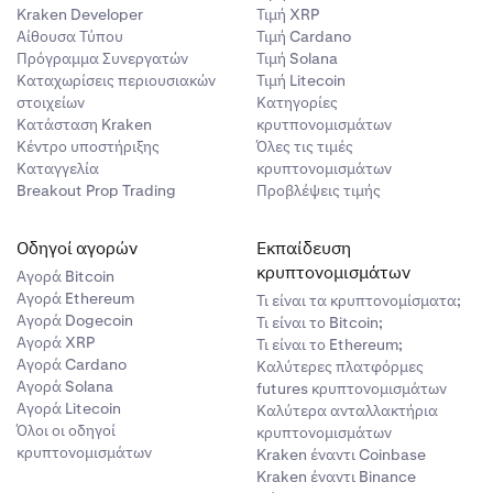
Kraken Developer
Τιμή XRP
Αίθουσα Τύπου
Τιμή Cardano
Πρόγραμμα Συνεργατών
Τιμή Solana
Καταχωρίσεις περιουσιακών
Τιμή Litecoin
στοιχείων
Κατηγορίες
Κατάσταση Kraken
κρυτπονομισμάτων
Κέντρο υποστήριξης
Όλες τις τιμές
Καταγγελία
κρυπτονομισμάτων
Breakout Prop Trading
Προβλέψεις τιμής
Οδηγοί αγορών
Εκπαίδευση
κρυπτονομισμάτων
Αγορά Bitcoin
Αγορά Ethereum
Τι είναι τα κρυπτονομίσματα;
Αγορά Dogecoin
Τι είναι το Bitcoin;
Αγορά XRP
Τι είναι το Ethereum;
Αγορά Cardano
Καλύτερες πλατφόρμες
Αγορά Solana
futures κρυπτονομισμάτων
Αγορά Litecoin
Καλύτερα ανταλλακτήρια
Όλοι οι οδηγοί
κρυπτονομισμάτων
κρυπτονομισμάτων
Kraken έναντι Coinbase
Kraken έναντι Binance