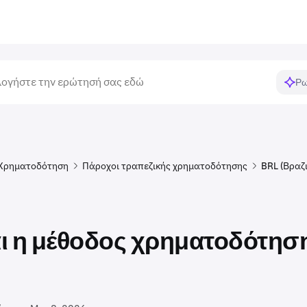
Ρω
Χρηματοδότηση
Πάροχοι τραπεζικής χρηματοδότησης
BRL (Βραζι
ναι η μέθοδος χρηματοδότησ