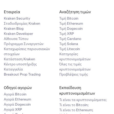
Εταιρεία
Αναζήτηση τιμών
Kraken Security
Τιμή Βitcoin
Σταδιοδρομίες Kraken
Τιμή Ethereum
Kraken Blog
Τιμή Dogecoin
Kraken Developer
Τιμή XRP
Αίθουσα Τύπου
Τιμή Cardano
Πρόγραμμα Συνεργατών
Τιμή Solana
Καταχωρίσεις περιουσιακών
Τιμή Litecoin
στοιχείων
Κατηγορίες
Κατάσταση Kraken
κρυτπονομισμάτων
Κέντρο υποστήριξης
Όλες τις τιμές
Καταγγελία
κρυπτονομισμάτων
Breakout Prop Trading
Προβλέψεις τιμής
Οδηγοί αγορών
Εκπαίδευση
κρυπτονομισμάτων
Αγορά Bitcoin
Αγορά Ethereum
Τι είναι τα κρυπτονομίσματα;
Αγορά Dogecoin
Τι είναι το Bitcoin;
Αγορά XRP
Τι είναι το Ethereum;