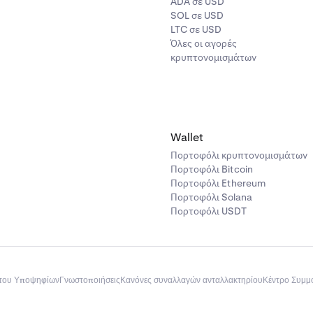
ADA σε USD
SOL σε USD
LTC σε USD
Όλες οι αγορές
κρυπτονομισμάτων
Wallet
Πορτοφόλι κρυπτονομισμάτων
Πορτοφόλι Bitcoin
Πορτοφόλι Ethereum
Πορτοφόλι Solana
Πορτοφόλι USDT
του Υποψηφίων
Γνωστοποιήσεις
Κανόνες συναλλαγών ανταλλακτηρίου
Κέντρο Συμ