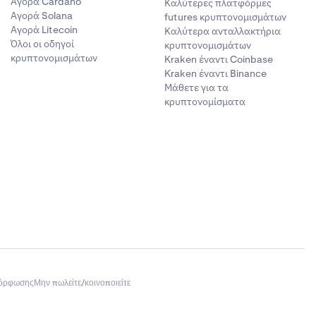
Αγορά Cardano
Καλύτερες πλατφόρμες
Αγορά Solana
futures κρυπτονομισμάτων
Αγορά Litecoin
Καλύτερα ανταλλακτήρια
Όλοι οι οδηγοί
κρυπτονομισμάτων
κρυπτονομισμάτων
Kraken έναντι Coinbase
Kraken έναντι Binance
Μάθετε για τα
κρυπτονομίσματα
μόρφωσης
Μην πωλείτε/κοινοποιείτε