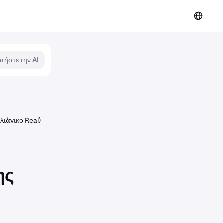
τήστε την AI
λιάνικο Real)
ης