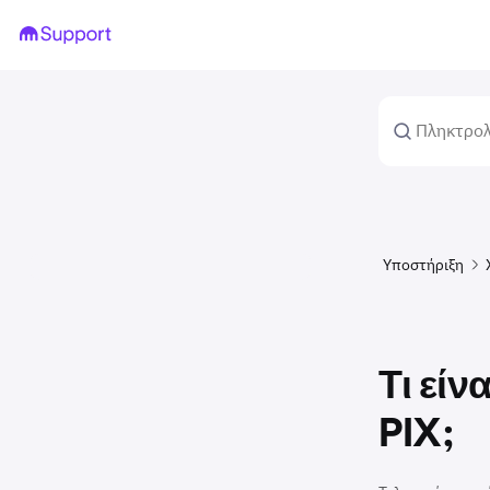
Υποστήριξη
Τι εί
PIX;