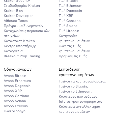
Kraken Security
Τιμή Βitcoin
Σταδιοδρομίες Kraken
Τιμή Ethereum
έσο καθ' όλη
Kraken Blog
Τιμή Dogecoin
ρία
Kraken Developer
Τιμή XRP
Αίθουσα Τύπου
Τιμή Cardano
καθ' όλη τη
της συνεδρίας
Πρόγραμμα Συνεργατών
Τιμή Solana
Καταχωρίσεις περιουσιακών
Τιμή Litecoin
στοιχείων
Κατηγορίες
οράς και θα
Κατάσταση Kraken
κρυτπονομισμάτων
Κέντρο υποστήριξης
Όλες τις τιμές
Αγοράς
Καταγγελία
κρυπτονομισμάτων
πώλησης και
Breakout Prop Trading
Προβλέψεις τιμής
τε να βρείτε
Οδηγοί αγορών
Εκπαίδευση
τολή
κρυπτονομισμάτων
Αγορά Bitcoin
ος ή ζημία από
Αγορά Ethereum
Τι είναι τα κρυπτονομίσματα;
Αγορά Dogecoin
έρας
Τι είναι το Bitcoin;
Αγορά XRP
Τι είναι το Ethereum;
ν υπάρχουν
Αγορά Cardano
Καλύτερες πλατφόρμες
λαγών της
Αγορά Solana
futures κρυπτονομισμάτων
Αγορά Litecoin
Καλύτερα ανταλλακτήρια
Όλοι οι οδηγοί
κρυπτονομισμάτων