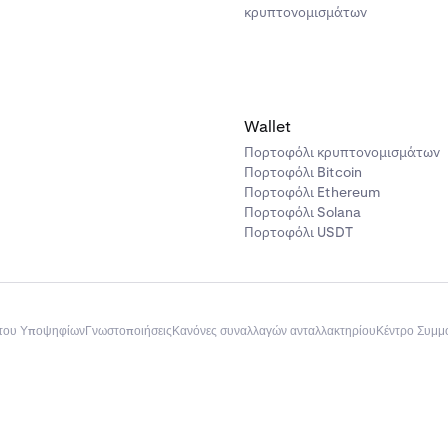
κρυπτονομισμάτων
Wallet
Πορτοφόλι κρυπτονομισμάτων
Πορτοφόλι Bitcoin
Πορτοφόλι Ethereum
Πορτοφόλι Solana
Πορτοφόλι USDT
του Υποψηφίων
Γνωστοποιήσεις
Κανόνες συναλλαγών ανταλλακτηρίου
Κέντρο Συμ