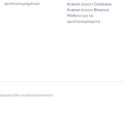
κρυπτονομισμάτων
Kraken έναντι Coinbase
Kraken έναντι Binance
Μάθετε για τα
κρυπτονομίσματα
μόρφωσης
Μην πωλείτε/κοινοποιείτε