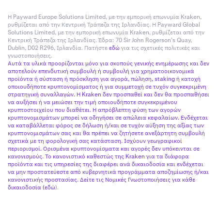
Η Payward Europe Solutions Limited, με την εμπορική επωνυμία Kraken,
ρυθμίζεται από την Κεντρική Τράπεζα της Ιρλανδίας. Η Payward Global
Solutions Limited, με την εμπορική επωνυμία Kraken, ρυθμίζεται από την
Κεντρική Τράπεζα της Ιρλανδίας. Έδρα: 70 Sir John Rogerson’s Quay,
Dublin, D02 R296, Ιρλανδία. Πατήστε
εδώ
για τις σχετικές πολιτικές και
γνωστοποιήσεις.
Αυτά τα υλικά προορίζονται μόνο για σκοπούς γενικής ενημέρωσης και δεν
αποτελούν επενδυτική συμβουλή ή συμβουλή για χρηματοοικονομικά
προϊόντα ή σύσταση ή πρόσκληση για αγορά, πώληση, staking ή κατοχή
οποιουδήποτε κρυπτονομίσματος ή για συμμετοχή σε τυχόν συγκεκριμένη
στρατηγική συναλλαγών. Η Kraken δεν προσπαθεί και δεν θα προσπαθήσει
να αυξήσει ή να μειώσει την τιμή οποιουδήποτε συγκεκριμένου
κρυπτοστοιχείου που διαθέτει. Η απρόβλεπτη φύση των αγορών
κρυπτονομισμάτων μπορεί να οδηγήσει σε απώλεια κεφαλαίων. Ενδέχεται
να καταβάλλεται φόρος σε δήλωση ή/και σε τυχόν αύξηση της αξίας των
κρυπτονομισμάτων σας και θα πρέπει να ζητήσετε ανεξάρτητη συμβουλή
σχετικά με τη φορολογική σας κατάσταση. Ισχύουν γεωγραφικοί
περιορισμοί. Ορισμένα κρυπτονομίσματα και αγορές δεν υπόκεινται σε
κανονισμούς. Το κανονιστικό καθεστώς της Kraken για τα διάφορα
προϊόντα και τις υπηρεσίες της διαφέρει ανά δικαιοδοσία και ενδέχεται
να μην προστατεύεστε από κυβερνητικά προγράμματα αποζημίωσης ή/και
κανονιστικής προστασίας. Δείτε τις Νομικές Γνωστοποιήσεις για κάθε
δικαιοδοσία (
εδώ
).