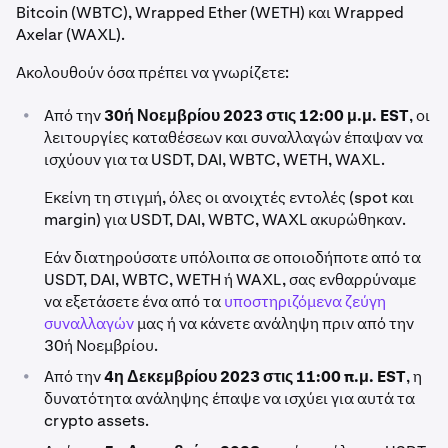
Bitcoin (WBTC), Wrapped Ether (WETH) και Wrapped
Axelar (WAXL).
Ακολουθούν όσα πρέπει να γνωρίζετε:
•
Από την
30ή Νοεμβρίου 2023 στις 12:00 μ.μ. EST
, οι
λειτουργίες καταθέσεων και συναλλαγών έπαψαν να
ισχύουν για τα USDT, DAI, WBTC, WETH, WAXL.
Εκείνη τη στιγμή, όλες οι ανοιχτές εντολές (spot και
margin) για USDT, DAI, WBTC, WAXL ακυρώθηκαν.
Εάν διατηρούσατε υπόλοιπα σε οποιοδήποτε από τα
USDT, DAI, WBTC, WETH ή WAXL, σας ενθαρρύναμε
να εξετάσετε ένα από τα
υποστηριζόμενα ζεύγη
συναλλαγών
μας ή να κάνετε ανάληψη πριν από την
30ή Νοεμβρίου.
•
Από την
4η Δεκεμβρίου 2023 στις 11:00 π.μ. EST
, η
δυνατότητα ανάληψης έπαψε να ισχύει για αυτά τα
crypto assets.