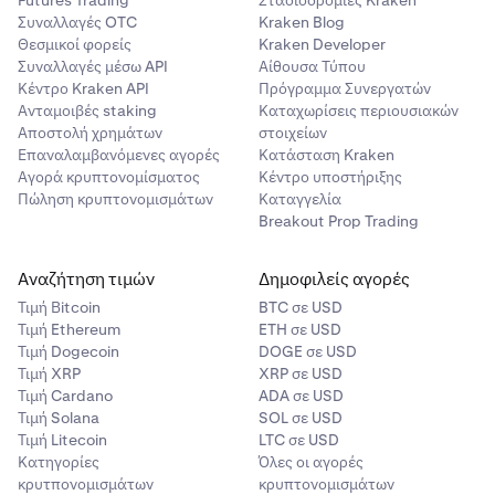
Futures Trading
Σταδιοδρομίες Kraken
Συναλλαγές OTC
Kraken Blog
Θεσμικοί φορείς
Kraken Developer
Συναλλαγές μέσω API
Αίθουσα Τύπου
Κέντρο Kraken API
Πρόγραμμα Συνεργατών
Ανταμοιβές staking
Καταχωρίσεις περιουσιακών
Αποστολή χρημάτων
στοιχείων
Επαναλαμβανόμενες αγορές
Κατάσταση Kraken
Αγορά κρυπτονομίσματος
Κέντρο υποστήριξης
Πώληση κρυπτονομισμάτων
Καταγγελία
Breakout Prop Trading
Αναζήτηση τιμών
Δημοφιλείς αγορές
Τιμή Βitcoin
BTC σε USD
Τιμή Ethereum
ETH σε USD
Τιμή Dogecoin
DOGE σε USD
Τιμή XRP
XRP σε USD
Τιμή Cardano
ADA σε USD
Τιμή Solana
SOL σε USD
Τιμή Litecoin
LTC σε USD
Κατηγορίες
Όλες οι αγορές
κρυτπονομισμάτων
κρυπτονομισμάτων