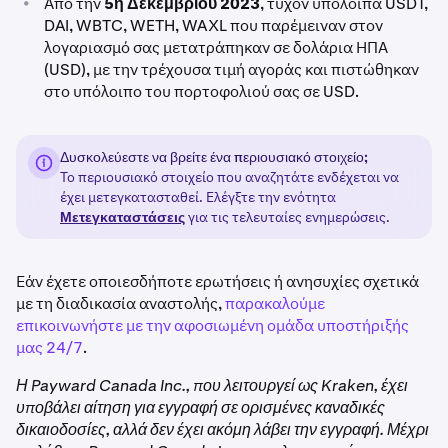
•
Από την
5η Δεκεμβρίου 2023
, τυχόν υπόλοιπα USDT,
DAI, WBTC, WETH, WAXL που παρέμειναν στον
λογαριασμό σας μετατράπηκαν σε δολάρια ΗΠΑ
(USD), με την τρέχουσα τιμή αγοράς και πιστώθηκαν
στο υπόλοιπο του πορτοφολιού σας σε USD.
Δυσκολεύεστε να βρείτε ένα περιουσιακό στοιχείο;
Το περιουσιακό στοιχείο που αναζητάτε ενδέχεται να
έχει μετεγκατασταθεί. Ελέγξτε την ενότητα
Μετεγκαταστάσεις
για τις τελευταίες ενημερώσεις.
Εάν έχετε οποιεσδήποτε ερωτήσεις ή ανησυχίες σχετικά
με τη διαδικασία αναστολής,
παρακαλούμε
επικοινωνήστε με την αφοσιωμένη ομάδα υποστήριξής
μας 24/7
.
Η Payward Canada Inc., που λειτουργεί ως Kraken, έχει
υποβάλει αίτηση για εγγραφή σε ορισμένες καναδικές
δικαιοδοσίες, αλλά δεν έχει ακόμη λάβει την εγγραφή. Μέχρι