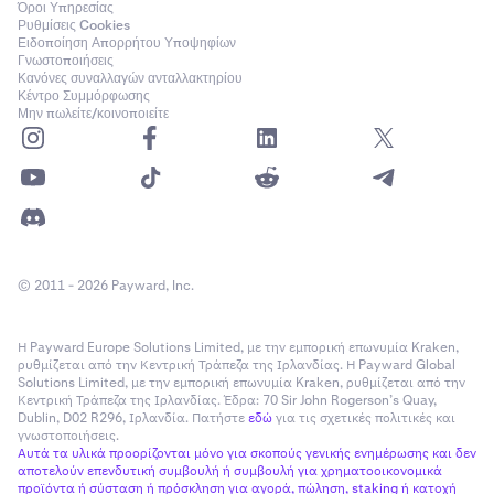
Όροι Υπηρεσίας
στην αποτροπή χειραγώγησης τιμών και περιττής
Ρυθμίσεις Cookies
Ειδοποίηση Απορρήτου Υποψηφίων
ρευστοποίησης λόγω προσωρινών αυξήσεων της
Γνωστοποιήσεις
αγοράς.
Κανόνες συναλλαγών ανταλλακτηρίου
Κέντρο Συμμόρφωσης
Μην πωλείτε/κοινοποιείτε
•
Συνδεδεμένη OSO (Order Sends Order):
Συνδέστε εύκολα παραμέτρους Take Profit και
Stop Loss.
Σημείωση: όταν είναι συνδεδεμένα τόσο το Take
Profit όσο και το Stop Loss, η λειτουργικότητα
© 2011 - 2026 Payward, Inc.
OCO (One Cancels Other) είναι
ενεργοποιημένη
.
Οι εντολές OSO δεν μπορούν να συνδεθούν με
Η Payward Europe Solutions Limited, με την εμπορική επωνυμία Kraken,
εντολές Trailing Stop ή Trailing Stop Limit.
ρυθμίζεται από την Κεντρική Τράπεζα της Ιρλανδίας. Η Payward Global
•
Solutions Limited, με την εμπορική επωνυμία Kraken, ρυθμίζεται από την
Reduce Only
: Βεβαιωθείτε ότι οι συντομεύσεις
Κεντρική Τράπεζα της Ιρλανδίας. Έδρα: 70 Sir John Rogerson’s Quay,
μειώνουν μόνο τις ανοιχτές θέσεις χωρίς να
Dublin, D02 R296, Ιρλανδία. Πατήστε
εδώ
για τις σχετικές πολιτικές και
αυξάνουν την έκθεση.
γνωστοποιήσεις.
Αυτά τα υλικά προορίζονται μόνο για σκοπούς γενικής ενημέρωσης και δεν
•
Ηχητικά Γεγονότα
: Προσαρμόστε τις ηχητικές
αποτελούν επενδυτική συμβουλή ή συμβουλή για χρηματοοικονομικά
προϊόντα ή σύσταση ή πρόσκληση για αγορά, πώληση, staking ή κατοχή
ειδοποιήσεις για: Σφάλμα, Εκτελεσμένες, Μερικώς