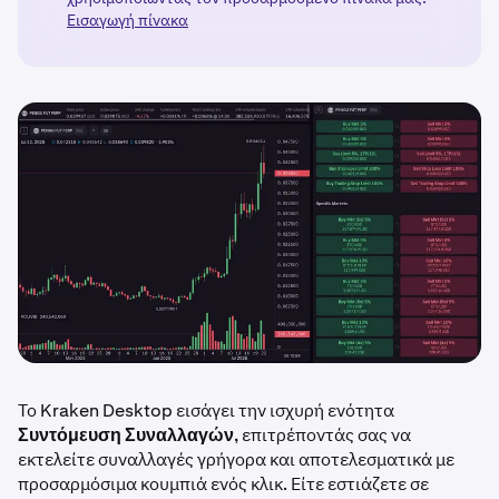
Εισαγωγή πίνακα
Το Kraken Desktop εισάγει την ισχυρή ενότητα
Συντόμευση Συναλλαγών
, επιτρέποντάς σας να
εκτελείτε συναλλαγές γρήγορα και αποτελεσματικά με
προσαρμόσιμα κουμπιά ενός κλικ. Είτε εστιάζετε σε