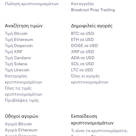
Πώληση κρυπτονομισμάτων
Καταγγελία
για εντολές Limit.
Breakout Prop Trading
- Οι ενεργοποιήσεις απόστασης πρέπει να είναι
πάντα θετικές.
Αναζήτηση τιμών
Δημοφιλείς αγορές
•
Τιμή Βitcoin
BTC σε USD
Σήμα Ενεργοποίησης:
Τιμή Ethereum
ETH σε USD
Τελευταία Τιμή (Last Price)
Τιμή Dogecoin
DOGE σε USD
Τιμή XRP
XRP σε USD
Η πιο πρόσφατη τιμή στην οποία
Τιμή Cardano
ADA σε USD
πραγματοποιήθηκε μια συναλλαγή.
Τιμή Solana
SOL σε USD
Τιμή Litecoin
LTC σε USD
Πότε να χρησιμοποιήσετε: Ιδανικό για
Κατηγορίες
Όλες οι αγορές
συναλλαγές σε πραγματικό χρόνο και γρήγορες
κρυτπονομισμάτων
κρυπτονομισμάτων
Όλες τις τιμές
αποφάσεις εκτέλεσης, ιδιαίτερα σε ενεργές
κρυπτονομισμάτων
αγορές. Είναι εξαιρετικά ευαίσθητο στην
Προβλέψεις τιμής
αστάθεια της αγοράς και στις κινήσεις των τιμών.
Τιμή Δείκτη (Index Price)
Οδηγοί αγορών
Εκπαίδευση
κρυπτονομισμάτων
Αγορά Bitcoin
Μια υπολογισμένη τιμή που αντιπροσωπεύει τον
Αγορά Ethereum
Τι είναι τα κρυπτονομίσματα;
σταθμισμένο μέσο όρο των τιμών από πολλαπλά
Αγορά Dogecoin