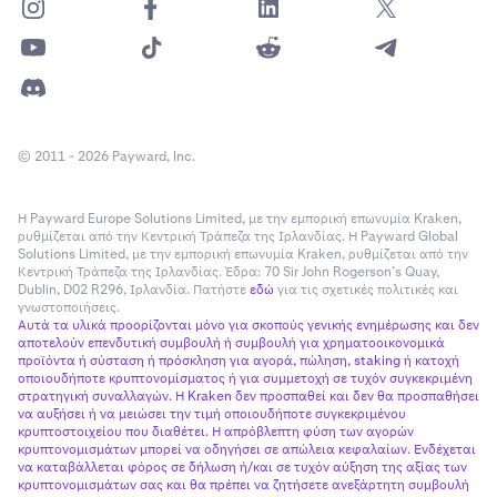
© 2011 - 2026 Payward, Inc.
Η Payward Europe Solutions Limited, με την εμπορική επωνυμία Kraken,
ρυθμίζεται από την Κεντρική Τράπεζα της Ιρλανδίας. Η Payward Global
Μπορείτε επίσης να δείτε οποιαδήποτε προηγούμενη
5
Solutions Limited, με την εμπορική επωνυμία Kraken, ρυθμίζεται από την
Κεντρική Τράπεζα της Ιρλανδίας. Έδρα: 70 Sir John Rogerson’s Quay,
πληρωμή πατώντας
Προβολή πληρωμών.
Dublin, D02 R296, Ιρλανδία. Πατήστε
εδώ
για τις σχετικές πολιτικές και
γνωστοποιήσεις.
Αυτά τα υλικά προορίζονται μόνο για σκοπούς γενικής ενημέρωσης και δεν
Για να απεγγραφείτε από την εφαρμογή Kraken:
αποτελούν επενδυτική συμβουλή ή συμβουλή για χρηματοοικονομικά
προϊόντα ή σύσταση ή πρόσκληση για αγορά, πώληση, staking ή κατοχή
οποιουδήποτε κρυπτονομίσματος ή για συμμετοχή σε τυχόν συγκεκριμένη
Στην εφαρμογή Kraken, μεταβείτε στις
Ρυθμίσεις
στρατηγική συναλλαγών. Η Kraken δεν προσπαθεί και δεν θα προσπαθήσει
1
να αυξήσει ή να μειώσει την τιμή οποιουδήποτε συγκεκριμένου
λογαριασμού,
και κατόπιν πατήστε
Δανειοδότηση
κρυπτοστοιχείου που διαθέτει. Η απρόβλεπτη φύση των αγορών
μετοχών.
κρυπτονομισμάτων μπορεί να οδηγήσει σε απώλεια κεφαλαίων. Ενδέχεται
να καταβάλλεται φόρος σε δήλωση ή/και σε τυχόν αύξηση της αξίας των
Στην πάνω δεξιά γωνία της οθόνης σας πατήστε το
2
κρυπτονομισμάτων σας και θα πρέπει να ζητήσετε ανεξάρτητη συμβουλή