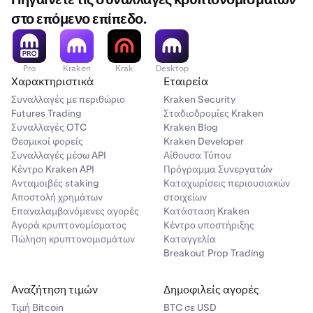
Πηγαίνετε τις συναλλαγές κρυπτονομισμάτων
Η Δανειοδότηση μετοχών προσφέρεται από την Kraken
στο επόμενο επίπεδο.
Securities LLC και διευκολύνεται από την Alpaca
Securities LLC στο πλαίσιο της Συμφωνίας
Δανειοδότησης Τίτλων Master. Οι πλήρεις
Pro
Kraken
Krak
Desktop
γνωστοποιήσεις κινδύνου είναι διαθέσιμες για
Χαρακτηριστικά
Εταιρεία
ανασκόπηση
εδώ
.
Συναλλαγές με περιθώριο
Kraken Security
Futures Trading
Σταδιοδρομίες Kraken
Για περισσότερες πληροφορίες,
επικοινωνήστε με την
Συναλλαγές OTC
Kraken Blog
Ομάδα υποστήριξής μας.
Θεσμικοί φορείς
Kraken Developer
Συναλλαγές μέσω API
Αίθουσα Τύπου
Κέντρο Kraken API
Πρόγραμμα Συνεργατών
Ανταμοιβές staking
Καταχωρίσεις περιουσιακών
Αποστολή χρημάτων
στοιχείων
Επαναλαμβανόμενες αγορές
Κατάσταση Kraken
Εξετάστε τις σημαντικές πληροφορίες και τους Όρους
3
Αγορά κρυπτονομίσματος
Κέντρο υποστήριξης
και προϋποθέσεις στην επόμενη οθόνη.
Πώληση κρυπτονομισμάτων
Καταγγελία
Εάν συμφωνείτε, πατήστε
Θα ήθελα να
Breakout Prop Trading
συμμετάσχω.
Αναζήτηση τιμών
Δημοφιλείς αγορές
Τιμή Βitcoin
BTC σε USD