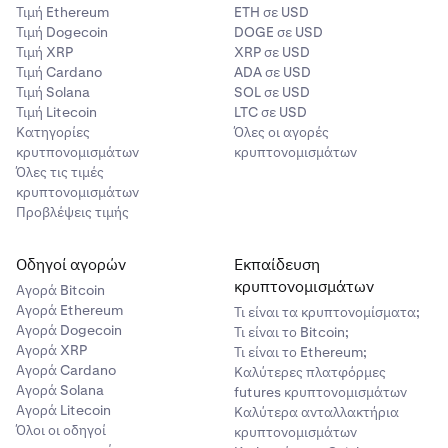
Τιμή Ethereum
ETH σε USD
Τιμή Dogecoin
DOGE σε USD
Τιμή XRP
XRP σε USD
Τιμή Cardano
ADA σε USD
Διαβάστε προσεκτικά τις σημαντικές πληροφορίες
4
Τιμή Solana
SOL σε USD
που παρέχονται. Πατήστε
Επιλογή συμμετοχής
για
Τιμή Litecoin
LTC σε USD
επιβεβαίωση.
Κατηγορίες
Όλες οι αγορές
κρυτπονομισμάτων
κρυπτονομισμάτων
Για να ακυρώσετε τη συμμετοχή σας, απλώς επιστρέψτε
Όλες τις τιμές
στον ίδιο διακόπτη και απενεργοποιήστε τον.
κρυπτονομισμάτων
Προβλέψεις τιμής
Οδηγοί αγορών
Εκπαίδευση
Αυτό ήταν! Είστε τώρα εγγεγραμμένοι.
κρυπτονομισμάτων
Αγορά Bitcoin
Για να ακυρώσετε τη συμμετοχή σας, απλώς επιστρέψτε
Αγορά Ethereum
Τι είναι τα κρυπτονομίσματα;
Αγορά Dogecoin
στον ίδιο διακόπτη και απενεργοποιήστε τον.
Τι είναι το Bitcoin;
Αγορά XRP
Τι είναι το Ethereum;
Αγορά Cardano
Καλύτερες πλατφόρμες
Θα δείτε κατόπιν τα υπόλοιπα σε δανεισμό (εάν
4
Αγορά Solana
futures κρυπτονομισμάτων
υπάρχουν).
Αγορά Litecoin
Καλύτερα ανταλλακτήρια
Όλοι οι οδηγοί
κρυπτονομισμάτων