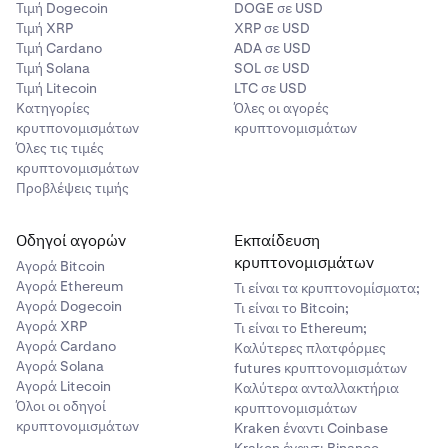
Τιμή Dogecoin
DOGE σε USD
Τιμή XRP
XRP σε USD
Τιμή Cardano
ADA σε USD
Τιμή Solana
SOL σε USD
Τιμή Litecoin
LTC σε USD
Κατηγορίες
Όλες οι αγορές
κρυτπονομισμάτων
κρυπτονομισμάτων
Όλες τις τιμές
κρυπτονομισμάτων
Προβλέψεις τιμής
Οδηγοί αγορών
Εκπαίδευση
κρυπτονομισμάτων
Αγορά Bitcoin
Αγορά Ethereum
Τι είναι τα κρυπτονομίσματα;
Αγορά Dogecoin
Τι είναι το Bitcoin;
Αγορά XRP
Τι είναι το Ethereum;
Αγορά Cardano
Καλύτερες πλατφόρμες
Αγορά Solana
futures κρυπτονομισμάτων
Αγορά Litecoin
Καλύτερα ανταλλακτήρια
Όλοι οι οδηγοί
κρυπτονομισμάτων
κρυπτονομισμάτων
Kraken έναντι Coinbase