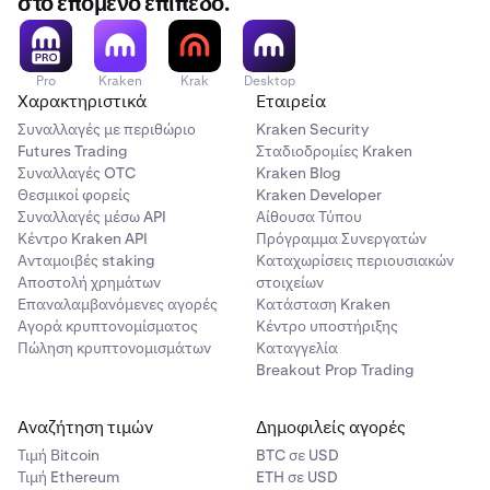
στο επόμενο επίπεδο.
Pro
Kraken
Krak
Desktop
Χαρακτηριστικά
Εταιρεία
Συναλλαγές με περιθώριο
Kraken Security
Futures Trading
Σταδιοδρομίες Kraken
Συναλλαγές OTC
Kraken Blog
Θεσμικοί φορείς
Kraken Developer
Συναλλαγές μέσω API
Αίθουσα Τύπου
Κέντρο Kraken API
Πρόγραμμα Συνεργατών
Ανταμοιβές staking
Καταχωρίσεις περιουσιακών
Αποστολή χρημάτων
στοιχείων
Επαναλαμβανόμενες αγορές
Κατάσταση Kraken
Αγορά κρυπτονομίσματος
Κέντρο υποστήριξης
Πώληση κρυπτονομισμάτων
Καταγγελία
Breakout Prop Trading
Αναζήτηση τιμών
Δημοφιλείς αγορές
Τιμή Βitcoin
BTC σε USD
Τιμή Ethereum
ETH σε USD