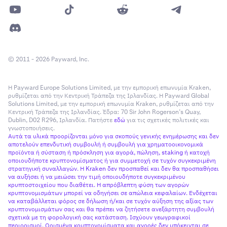
© 2011 - 2026 Payward, Inc.
Η Payward Europe Solutions Limited, με την εμπορική επωνυμία Kraken,
ρυθμίζεται από την Κεντρική Τράπεζα της Ιρλανδίας. Η Payward Global
Solutions Limited, με την εμπορική επωνυμία Kraken, ρυθμίζεται από την
Κεντρική Τράπεζα της Ιρλανδίας. Έδρα: 70 Sir John Rogerson’s Quay,
Dublin, D02 R296, Ιρλανδία. Πατήστε
εδώ
για τις σχετικές πολιτικές και
γνωστοποιήσεις.
Αυτά τα υλικά προορίζονται μόνο για σκοπούς γενικής ενημέρωσης και δεν
αποτελούν επενδυτική συμβουλή ή συμβουλή για χρηματοοικονομικά
προϊόντα ή σύσταση ή πρόσκληση για αγορά, πώληση, staking ή κατοχή
οποιουδήποτε κρυπτονομίσματος ή για συμμετοχή σε τυχόν συγκεκριμένη
στρατηγική συναλλαγών. Η Kraken δεν προσπαθεί και δεν θα προσπαθήσει
να αυξήσει ή να μειώσει την τιμή οποιουδήποτε συγκεκριμένου
κρυπτοστοιχείου που διαθέτει. Η απρόβλεπτη φύση των αγορών
κρυπτονομισμάτων μπορεί να οδηγήσει σε απώλεια κεφαλαίων. Ενδέχεται
να καταβάλλεται φόρος σε δήλωση ή/και σε τυχόν αύξηση της αξίας των
κρυπτονομισμάτων σας και θα πρέπει να ζητήσετε ανεξάρτητη συμβουλή
σχετικά με τη φορολογική σας κατάσταση. Ισχύουν γεωγραφικοί
περιορισμοί. Ορισμένα κρυπτονομίσματα και αγορές δεν υπόκεινται σε