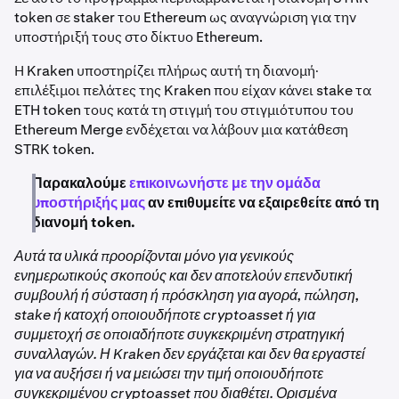
token σε staker του Ethereum ως αναγνώριση για την
υποστήριξή τους στο δίκτυο Ethereum.
Η Kraken υποστηρίζει πλήρως αυτή τη διανομή·
επιλέξιμοι πελάτες της Kraken που είχαν κάνει stake τα
ETH token τους κατά τη στιγμή του στιγμιότυπου του
Ethereum Merge ενδέχεται να λάβουν μια κατάθεση
STRK token.
Παρακαλούμε
επικοινωνήστε με την ομάδα
υποστήριξής μας
αν επιθυμείτε να εξαιρεθείτε από τη
διανομή token.
Αυτά τα υλικά προορίζονται μόνο για γενικούς
ενημερωτικούς σκοπούς και δεν αποτελούν επενδυτική
συμβουλή ή σύσταση ή πρόσκληση για αγορά, πώληση,
stake ή κατοχή οποιουδήποτε cryptoasset ή για
συμμετοχή σε οποιαδήποτε συγκεκριμένη στρατηγική
συναλλαγών. Η Kraken δεν εργάζεται και δεν θα εργαστεί
για να αυξήσει ή να μειώσει την τιμή οποιουδήποτε
συγκεκριμένου cryptoasset που διαθέτει. Ορισμένα