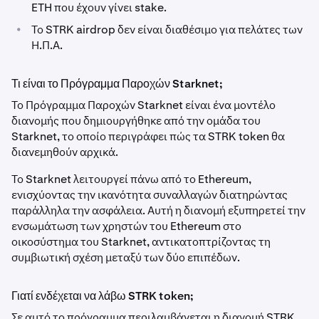
ETH που έχουν γίνει stake.
•
Το STRK airdrop δεν είναι διαθέσιμο για πελάτες των
Η.Π.Α.
Τι είναι το Πρόγραμμα Παροχών Starknet;
Το Πρόγραμμα Παροχών Starknet είναι ένα μοντέλο
διανομής που δημιουργήθηκε από την ομάδα του
Starknet, το οποίο περιγράφει πώς τα STRK token θα
διανεμηθούν αρχικά.
Το Starknet λειτουργεί πάνω από το Ethereum,
ενισχύοντας την ικανότητα συναλλαγών διατηρώντας
παράλληλα την ασφάλεια. Αυτή η διανομή εξυπηρετεί την
ενσωμάτωση των χρηστών του Ethereum στο
οικοσύστημα του Starknet, αντικατοπτρίζοντας τη
συμβιωτική σχέση μεταξύ των δύο επιπέδων.
Γιατί ενδέχεται να λάβω STRK token;
Σε αυτό το πρόγραμμα περιλαμβάνεται η διανομή STRK