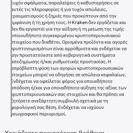
οδηγήσουν σε ελάχιστα ή καθόλου έσοδα λόγω
τυχόν σφάλματα, παραλείψεις ή καθυστερήσεις σε
ανεπαρκούς ρευστότητας της αγοράς κατά τη στιγμή
αυτές τις πληροφορίες ή για τυχόν απώλειες,
της εκτέλεσης.
τραυματισμούς ή ζημιές που προκύπτουν από την
εμφάνιση ή τη χρήση τους. Η Kraken δεν εργάζεται και
δεν θα εργαστεί για την αύξηση ή τη μείωση της τιμής
οποιουδήποτε συγκεκριμένου κρυπτοπεριουσιακού
στοιχείου που διαθέτει. Ορισμένα προϊόντα και αγορές
κρυπτονομισμάτων είναι αρρύθμιστα και ενδέχεται να
μην προστατεύεστε από κυβερνητικά συστήματα
αποζημίωσης ή/και ρυθμιστικής προστασίας. Η
απρόβλεπτη φύση των αγορών κρυπτοπεριουσιακών
στοιχείων μπορεί να οδηγήσει σε απώλεια κεφαλαίων.
Ενδέχεται να οφείλεται φόρος για οποιαδήποτε
απόδοση ή/και για οποιαδήποτε αύξηση της αξίας των
κρυπτοπεριουσιακών σας στοιχείων και θα πρέπει να
ζητήσετε ανεξάρτητη συμβουλή σχετικά με τη
φορολογική σας θέση. Ενδέχεται να ισχύουν
γεωγραφικοί περιορισμοί.