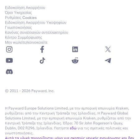
Ειδοποίηση Απορρήτου
Όροι Υπηρεσίας
Ρυθμίσεις Cookies
Ειδοποίηση Απορρήτου Υποψηφίων
Γνωστοποιήσεις
Κανόνες συναλλαγών ανταλλακτηρίου
Κέντρο Συμμόρφωσης
Μην πωλείτε/κοινοποιείτε
© 2011 - 2026 Payward, Inc.
Η Payward Europe Solutions Limited, με την εμπορική επωνυμία Kraken,
ρυθμίζεται από την Κεντρική Τράπεζα της Ιρλανδίας. Η Payward Global
Solutions Limited, με την εμπορική επωνυμία Kraken, ρυθμίζεται από την
Κεντρική Τράπεζα της Ιρλανδίας. Έδρα: 70 Sir John Rogerson’s Quay,
Dublin, D02 R296, Ιρλανδία. Πατήστε
εδώ
για τις σχετικές πολιτικές και
γνωστοποιήσεις.
Αυτά τα υλικά προορίζονται μόνο για σκοπούς γενικής ενημέρωσης και δεν