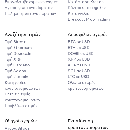
Επαναλαμβανόμενες αγορές
Κατάσταση Kraken
Αγορά κρυπτονομίσματος
Κέντρο υποστήριξης
Πώληση κρυπτονομισμάτων
Καταγγελία
Breakout Prop Trading
Αναζήτηση τιμών
Δημοφιλείς αγορές
Τιμή Βitcoin
BTC σε USD
Τιμή Ethereum
ETH σε USD
Τιμή Dogecoin
DOGE σε USD
Τιμή XRP
XRP σε USD
Τιμή Cardano
ADA σε USD
Τιμή Solana
SOL σε USD
Τιμή Litecoin
LTC σε USD
Κατηγορίες
Όλες οι αγορές
κρυτπονομισμάτων
κρυπτονομισμάτων
Όλες τις τιμές
κρυπτονομισμάτων
Προβλέψεις τιμής
Οδηγοί αγορών
Εκπαίδευση
κρυπτονομισμάτων
Αγορά Bitcoin