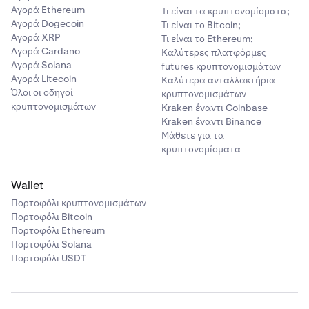
Αγορά Ethereum
Τι είναι τα κρυπτονομίσματα;
Αγορά Dogecoin
Τι είναι το Bitcoin;
Αγορά XRP
Τι είναι το Ethereum;
Αγορά Cardano
Καλύτερες πλατφόρμες
Αγορά Solana
futures κρυπτονομισμάτων
Αγορά Litecoin
Καλύτερα ανταλλακτήρια
Όλοι οι οδηγοί
κρυπτονομισμάτων
κρυπτονομισμάτων
Kraken έναντι Coinbase
Kraken έναντι Binance
Μάθετε για τα
κρυπτονομίσματα
Wallet
Πορτοφόλι κρυπτονομισμάτων
Πορτοφόλι Bitcoin
Πορτοφόλι Ethereum
Πορτοφόλι Solana
Πορτοφόλι USDT