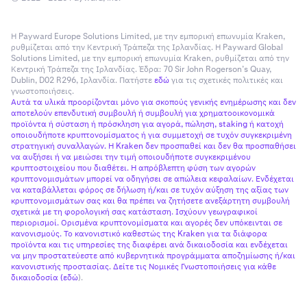
Η Payward Europe Solutions Limited, με την εμπορική επωνυμία Kraken,
ρυθμίζεται από την Κεντρική Τράπεζα της Ιρλανδίας. Η Payward Global
Solutions Limited, με την εμπορική επωνυμία Kraken, ρυθμίζεται από την
Κεντρική Τράπεζα της Ιρλανδίας. Έδρα: 70 Sir John Rogerson’s Quay,
Dublin, D02 R296, Ιρλανδία. Πατήστε
εδώ
για τις σχετικές πολιτικές και
γνωστοποιήσεις.
Αυτά τα υλικά προορίζονται μόνο για σκοπούς γενικής ενημέρωσης και δεν
αποτελούν επενδυτική συμβουλή ή συμβουλή για χρηματοοικονομικά
προϊόντα ή σύσταση ή πρόσκληση για αγορά, πώληση, staking ή κατοχή
οποιουδήποτε κρυπτονομίσματος ή για συμμετοχή σε τυχόν συγκεκριμένη
στρατηγική συναλλαγών. Η Kraken δεν προσπαθεί και δεν θα προσπαθήσει
να αυξήσει ή να μειώσει την τιμή οποιουδήποτε συγκεκριμένου
κρυπτοστοιχείου που διαθέτει. Η απρόβλεπτη φύση των αγορών
κρυπτονομισμάτων μπορεί να οδηγήσει σε απώλεια κεφαλαίων. Ενδέχεται
να καταβάλλεται φόρος σε δήλωση ή/και σε τυχόν αύξηση της αξίας των
κρυπτονομισμάτων σας και θα πρέπει να ζητήσετε ανεξάρτητη συμβουλή
σχετικά με τη φορολογική σας κατάσταση. Ισχύουν γεωγραφικοί
περιορισμοί. Ορισμένα κρυπτονομίσματα και αγορές δεν υπόκεινται σε
κανονισμούς. Το κανονιστικό καθεστώς της Kraken για τα διάφορα
προϊόντα και τις υπηρεσίες της διαφέρει ανά δικαιοδοσία και ενδέχεται
να μην προστατεύεστε από κυβερνητικά προγράμματα αποζημίωσης ή/και
κανονιστικής προστασίας. Δείτε τις Νομικές Γνωστοποιήσεις για κάθε
δικαιοδοσία (
εδώ
).