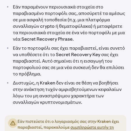
•
Εάν παραμένουν περιουσιακά στοιχεία στο
παραβιασμένο πορτοφόλι σας, αποσύρετέ τα αμέσως
σε μια ασφαλή τοποθεσία (π.χ. μια πλατφόρμα
συναλλαγών crypto ή θεματοφύλακα) ή μεταφέρετε
τα περιουσιακά στοιχεία σε ένα νέο πορτοφόλι με μια
νέα Secret Recovery Phrase.
•
Εάν το πορτοφόλι σας έχει παραβιαστεί, είναι συνετό
να υποθέσετε ότι το Secret Recovery Key σας έχει
παραβιαστεί. Αυτό σημαίνει ότι η εισαγωγή του
πορτοφολιού σας σε μια νέα συσκευή δεν θα επιλύσει
το πρόβλημα.
•
Δυστυχώς, η Kraken δεν είναι σε θέση να βοηθήσει
στην ανάκτηση τυχόν αμφισβητούμενων κεφαλαίων
λόγω του μη αναστρέψιμου χαρακτήρα των
συναλλαγών κρυπτονομισμάτων.
Εάν πιστεύετε ότι ο λογαριασμός σας στην Kraken έχει
παραβιαστεί, παρακαλούμε
συμπληρώστε αυτήν τη