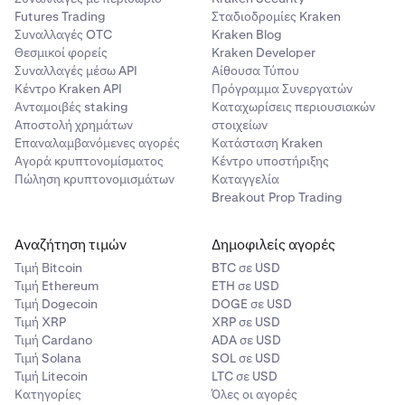
Futures Trading
Σταδιοδρομίες Kraken
Συναλλαγές OTC
Kraken Blog
Θεσμικοί φορείς
Kraken Developer
Συναλλαγές μέσω API
Αίθουσα Τύπου
Κέντρο Kraken API
Πρόγραμμα Συνεργατών
Ανταμοιβές staking
Καταχωρίσεις περιουσιακών
Αποστολή χρημάτων
στοιχείων
Επαναλαμβανόμενες αγορές
Κατάσταση Kraken
Αγορά κρυπτονομίσματος
Κέντρο υποστήριξης
Πώληση κρυπτονομισμάτων
Καταγγελία
Breakout Prop Trading
Αναζήτηση τιμών
Δημοφιλείς αγορές
Τιμή Βitcoin
BTC σε USD
Τιμή Ethereum
ETH σε USD
Τιμή Dogecoin
DOGE σε USD
Τιμή XRP
XRP σε USD
Τιμή Cardano
ADA σε USD
Τιμή Solana
SOL σε USD
Τιμή Litecoin
LTC σε USD
Κατηγορίες
Όλες οι αγορές