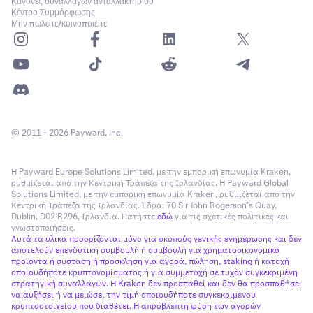
Κανόνες συναλλαγών ανταλλακτηρίου
Κέντρο Συμμόρφωσης
Μην πωλείτε/κοινοποιείτε
© 2011 - 2026 Payward, Inc.
Η Payward Europe Solutions Limited, με την εμπορική επωνυμία Kraken,
ρυθμίζεται από την Κεντρική Τράπεζα της Ιρλανδίας. Η Payward Global
Solutions Limited, με την εμπορική επωνυμία Kraken, ρυθμίζεται από την
Κεντρική Τράπεζα της Ιρλανδίας. Έδρα: 70 Sir John Rogerson’s Quay,
Dublin, D02 R296, Ιρλανδία. Πατήστε
εδώ
για τις σχετικές πολιτικές και
γνωστοποιήσεις.
Αυτά τα υλικά προορίζονται μόνο για σκοπούς γενικής ενημέρωσης και δεν
αποτελούν επενδυτική συμβουλή ή συμβουλή για χρηματοοικονομικά
προϊόντα ή σύσταση ή πρόσκληση για αγορά, πώληση, staking ή κατοχή
οποιουδήποτε κρυπτονομίσματος ή για συμμετοχή σε τυχόν συγκεκριμένη
στρατηγική συναλλαγών. Η Kraken δεν προσπαθεί και δεν θα προσπαθήσει
να αυξήσει ή να μειώσει την τιμή οποιουδήποτε συγκεκριμένου
κρυπτοστοιχείου που διαθέτει. Η απρόβλεπτη φύση των αγορών