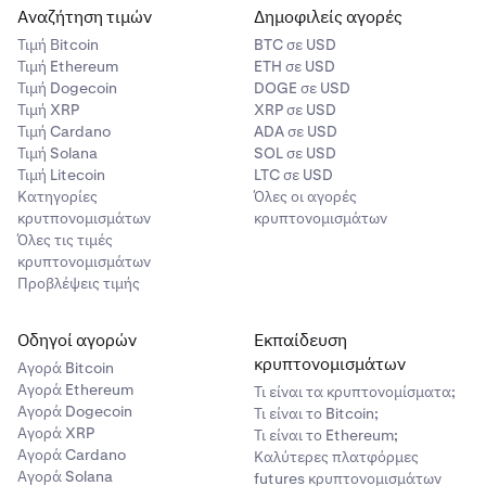
Αναζήτηση τιμών
Δημοφιλείς αγορές
Τιμή Βitcoin
BTC σε USD
Τιμή Ethereum
ETH σε USD
Τιμή Dogecoin
DOGE σε USD
Τιμή XRP
XRP σε USD
Τιμή Cardano
ADA σε USD
Τιμή Solana
SOL σε USD
Τιμή Litecoin
LTC σε USD
Κατηγορίες
Όλες οι αγορές
κρυτπονομισμάτων
κρυπτονομισμάτων
Όλες τις τιμές
κρυπτονομισμάτων
Προβλέψεις τιμής
Οδηγοί αγορών
Εκπαίδευση
κρυπτονομισμάτων
Αγορά Bitcoin
Αγορά Ethereum
Τι είναι τα κρυπτονομίσματα;
Αγορά Dogecoin
Τι είναι το Bitcoin;
Αγορά XRP
Τι είναι το Ethereum;
Αγορά Cardano
Καλύτερες πλατφόρμες
Αγορά Solana
futures κρυπτονομισμάτων