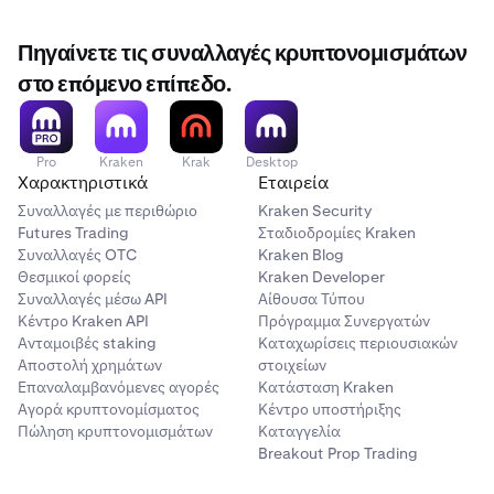
Πηγαίνετε τις συναλλαγές κρυπτονομισμάτων
στο επόμενο επίπεδο.
Pro
Kraken
Krak
Desktop
Χαρακτηριστικά
Εταιρεία
Συναλλαγές με περιθώριο
Kraken Security
Futures Trading
Σταδιοδρομίες Kraken
Συναλλαγές OTC
Kraken Blog
Θεσμικοί φορείς
Kraken Developer
Συναλλαγές μέσω API
Αίθουσα Τύπου
Κέντρο Kraken API
Πρόγραμμα Συνεργατών
Ανταμοιβές staking
Καταχωρίσεις περιουσιακών
Αποστολή χρημάτων
στοιχείων
Επαναλαμβανόμενες αγορές
Κατάσταση Kraken
Αγορά κρυπτονομίσματος
Κέντρο υποστήριξης
Πώληση κρυπτονομισμάτων
Καταγγελία
Breakout Prop Trading