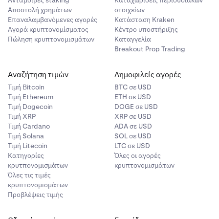
Οι διαφορές πρέπει να επιλύονται μέσω εμπιστευτικής
Ανταμοιβές staking
Καταχωρίσεις περιουσιακών
Διανομή Ανταμοιβών
Αποστολή χρημάτων
στοιχείων
δεσμευτικής διαιτησίας στο Λονδίνο, Αγγλία, σύμφωνα με
Επαναλαμβανόμενες αγορές
Κατάσταση Kraken
τους κανόνες της LCIA.
Οι ανταμοιβές θα πιστωθούν στα Kraken Spot Wallets
Αγορά κρυπτονομίσματος
Κέντρο υποστήριξης
των επιλέξιμων συμμετεχόντων εντός επτά (7) ημερών
Πώληση κρυπτονομισμάτων
Καταγγελία
Η Kraken μπορεί να ζητήσει εύλογη ανακούφιση σε
από τη λήξη της Περιόδου Προωθητικής Ενέργειας.
Breakout Prop Trading
οποιοδήποτε αρμόδιο δικαστήριο.
Οι ανταμοιβές δεν είναι μεταβιβάσιμες και δεν μπορούν
Εάν οποιαδήποτε διάταξη των παρόντων Κανόνων είναι
Αναζήτηση τιμών
Δημοφιλείς αγορές
να αντικατασταθούν παρά μόνο από την Kraken κατά την
παράνομη ή ανεφάρμοστη, θα τροποποιηθεί ή θα
απόλυτη διακριτική της ευχέρεια.
Τιμή Βitcoin
BTC σε USD
αφαιρεθεί στο ελάχιστο αναγκαίο βαθμό, ενώ οι
Τιμή Ethereum
ETH σε USD
υπόλοιποι Κανόνες παραμένουν σε ισχύ.
Οι συμμετέχοντες είναι αποκλειστικά υπεύθυνοι για
Τιμή Dogecoin
DOGE σε USD
τυχόν φόρους που προκύπτουν από την παραλαβή της
Τιμή XRP
XRP σε USD
ανταμοιβής.
Τιμή Cardano
ADA σε USD
Τιμή Solana
SOL σε USD
Τιμή Litecoin
LTC σε USD
Κατηγορίες
Όλες οι αγορές
κρυτπονομισμάτων
κρυπτονομισμάτων
Όλες τις τιμές
κρυπτονομισμάτων
Προβλέψεις τιμής