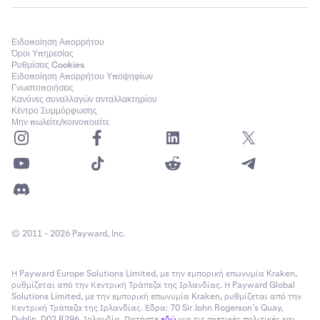
Ειδοποίηση Απορρήτου
Όροι Υπηρεσίας
Ρυθμίσεις Cookies
Ειδοποίηση Απορρήτου Υποψηφίων
Γνωστοποιήσεις
Κανόνες συναλλαγών ανταλλακτηρίου
Κέντρο Συμμόρφωσης
Μην πωλείτε/κοινοποιείτε
© 2011 - 2026 Payward, Inc.
Η Payward Europe Solutions Limited, με την εμπορική επωνυμία Kraken,
ρυθμίζεται από την Κεντρική Τράπεζα της Ιρλανδίας. Η Payward Global
Solutions Limited, με την εμπορική επωνυμία Kraken, ρυθμίζεται από την
Κεντρική Τράπεζα της Ιρλανδίας. Έδρα: 70 Sir John Rogerson’s Quay,
Dublin, D02 R296, Ιρλανδία. Πατήστε
εδώ
για τις σχετικές πολιτικές και