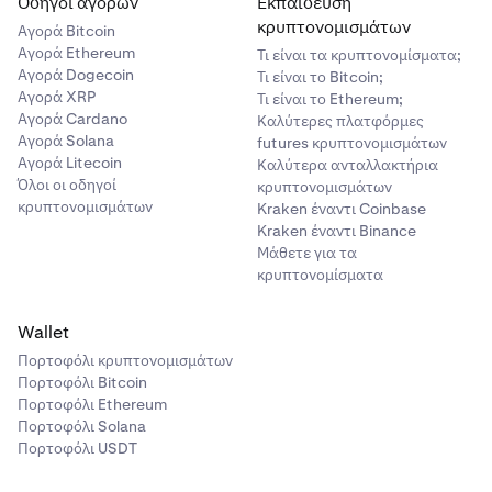
Οδηγοί αγορών
Εκπαίδευση
κρυπτονομισμάτων
Αγορά Bitcoin
Αγορά Ethereum
Τι είναι τα κρυπτονομίσματα;
Αγορά Dogecoin
Τι είναι το Bitcoin;
Αγορά XRP
Τι είναι το Ethereum;
Αγορά Cardano
Καλύτερες πλατφόρμες
Αγορά Solana
futures κρυπτονομισμάτων
Αγορά Litecoin
Καλύτερα ανταλλακτήρια
Όλοι οι οδηγοί
κρυπτονομισμάτων
κρυπτονομισμάτων
Kraken έναντι Coinbase
Kraken έναντι Binance
Μάθετε για τα
κρυπτονομίσματα
Wallet
Πορτοφόλι κρυπτονομισμάτων
Πορτοφόλι Bitcoin
Πορτοφόλι Ethereum
Πορτοφόλι Solana
Πορτοφόλι USDT