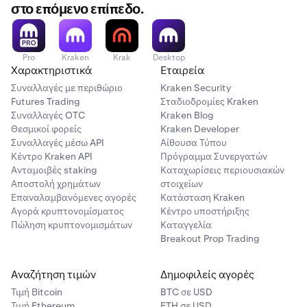
Λαμβάνετε ένα email και μια ειδοποίηση εντός
στο επόμενο επίπεδο.
εφαρμογής με τον λόγο παραβίασης, τη χρονική
σήμανση και την καθαρή θέση σας κατά τη στιγμή της
παραβίασης.
Pro
Kraken
Krak
Desktop
Χαρακτηριστικά
Εταιρεία
Αυτή η διαδικασία είναι αυτόματη και συμβαίνει σε
Συναλλαγές με περιθώριο
Kraken Security
πραγματικό χρόνο. Δεν υπάρχει προειδοποίηση πριν
Futures Trading
Σταδιοδρομίες Kraken
ενεργοποιηθεί η παραβίαση. Για περισσότερες
Συναλλαγές OTC
Kraken Blog
πληροφορίες σχετικά με το τι συμβαίνει μετά από μια
Θεσμικοί φορείς
Kraken Developer
παραβίαση, ανατρέξτε στο
Τι συμβαίνει όταν
Συναλλαγές μέσω API
Αίθουσα Τύπου
Κέντρο Kraken API
Πρόγραμμα Συνεργατών
παραβιαστεί ο λογαριασμός σας
.
Ανταμοιβές staking
Καταχωρίσεις περιουσιακών
Αποστολή χρημάτων
στοιχείων
Επαναλαμβανόμενες αγορές
Κατάσταση Kraken
Αγορά κρυπτονομίσματος
Κέντρο υποστήριξης
Πώληση κρυπτονομισμάτων
Καταγγελία
Breakout Prop Trading
Αναζήτηση τιμών
Δημοφιλείς αγορές
Τιμή Βitcoin
BTC σε USD
Τιμή Ethereum
ETH σε USD