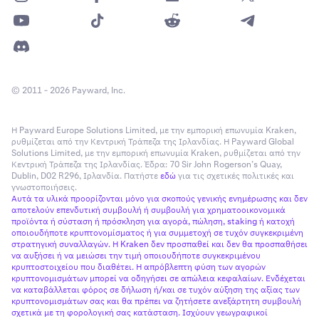
© 2011 - 2026 Payward, Inc.
Η Payward Europe Solutions Limited, με την εμπορική επωνυμία Kraken,
ρυθμίζεται από την Κεντρική Τράπεζα της Ιρλανδίας. Η Payward Global
Solutions Limited, με την εμπορική επωνυμία Kraken, ρυθμίζεται από την
Κεντρική Τράπεζα της Ιρλανδίας. Έδρα: 70 Sir John Rogerson’s Quay,
Dublin, D02 R296, Ιρλανδία. Πατήστε
εδώ
για τις σχετικές πολιτικές και
γνωστοποιήσεις.
Αυτά τα υλικά προορίζονται μόνο για σκοπούς γενικής ενημέρωσης και δεν
αποτελούν επενδυτική συμβουλή ή συμβουλή για χρηματοοικονομικά
προϊόντα ή σύσταση ή πρόσκληση για αγορά, πώληση, staking ή κατοχή
οποιουδήποτε κρυπτονομίσματος ή για συμμετοχή σε τυχόν συγκεκριμένη
στρατηγική συναλλαγών. Η Kraken δεν προσπαθεί και δεν θα προσπαθήσει
να αυξήσει ή να μειώσει την τιμή οποιουδήποτε συγκεκριμένου
κρυπτοστοιχείου που διαθέτει. Η απρόβλεπτη φύση των αγορών
κρυπτονομισμάτων μπορεί να οδηγήσει σε απώλεια κεφαλαίων. Ενδέχεται
να καταβάλλεται φόρος σε δήλωση ή/και σε τυχόν αύξηση της αξίας των
κρυπτονομισμάτων σας και θα πρέπει να ζητήσετε ανεξάρτητη συμβουλή
σχετικά με τη φορολογική σας κατάσταση. Ισχύουν γεωγραφικοί