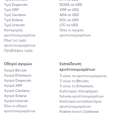
Τιμή Dogecoin
DOGE σε USD
Τιμή XRP
XRP σε USD
Τιμή Cardano
ADA σε USD
Τιμή Solana
SOL σε USD
Τιμή Litecoin
LTC σε USD
Κατηγορίες
Όλες οι αγορές
κρυτπονομισμάτων
κρυπτονομισμάτων
Όλες τις τιμές
κρυπτονομισμάτων
Προβλέψεις τιμής
Οδηγοί αγορών
Εκπαίδευση
κρυπτονομισμάτων
Αγορά Bitcoin
Αγορά Ethereum
Τι είναι τα κρυπτονομίσματα;
Αγορά Dogecoin
Τι είναι το Bitcoin;
Αγορά XRP
Τι είναι το Ethereum;
Αγορά Cardano
Καλύτερες πλατφόρμες
Αγορά Solana
futures κρυπτονομισμάτων
Αγορά Litecoin
Καλύτερα ανταλλακτήρια
Όλοι οι οδηγοί
κρυπτονομισμάτων
κρυπτονομισμάτων
Kraken έναντι Coinbase