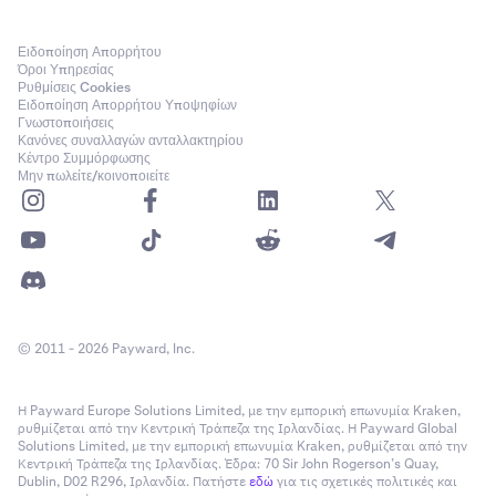
Ειδοποίηση Απορρήτου
Όροι Υπηρεσίας
Ρυθμίσεις Cookies
Ειδοποίηση Απορρήτου Υποψηφίων
Γνωστοποιήσεις
Κανόνες συναλλαγών ανταλλακτηρίου
Κέντρο Συμμόρφωσης
Μην πωλείτε/κοινοποιείτε
© 2011 - 2026 Payward, Inc.
Η Payward Europe Solutions Limited, με την εμπορική επωνυμία Kraken,
ρυθμίζεται από την Κεντρική Τράπεζα της Ιρλανδίας. Η Payward Global
Solutions Limited, με την εμπορική επωνυμία Kraken, ρυθμίζεται από την
Κεντρική Τράπεζα της Ιρλανδίας. Έδρα: 70 Sir John Rogerson’s Quay,
Dublin, D02 R296, Ιρλανδία. Πατήστε
εδώ
για τις σχετικές πολιτικές και