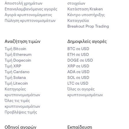
Αποστολή χρημάτων
στοιχείων
Επαναλαμβανόμενες αγορές
Κατάσταση Kraken
Αγορά κρυπτονομίσματος
Κέντρο υποστήριξης
Πώληση κρυπτονομισμάτων
Καταγγελία
Breakout Prop Trading
Αναζήτηση τιμών
Δημοφιλείς αγορές
Τιμή Βitcoin
BTC σε USD
Τιμή Ethereum
ETH σε USD
Τιμή Dogecoin
DOGE σε USD
Τιμή XRP
XRP σε USD
Τιμή Cardano
ADA σε USD
Τιμή Solana
SOL σε USD
Τιμή Litecoin
LTC σε USD
Κατηγορίες
Όλες οι αγορές
κρυτπονομισμάτων
κρυπτονομισμάτων
Όλες τις τιμές
κρυπτονομισμάτων
Προβλέψεις τιμής
Οδηγοί αγορών
Εκπαίδευση