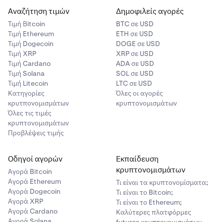
Αναζήτηση τιμών
Δημοφιλείς αγορές
Τιμή Βitcoin
BTC σε USD
Τιμή Ethereum
ETH σε USD
Τιμή Dogecoin
DOGE σε USD
Τιμή XRP
XRP σε USD
Τιμή Cardano
ADA σε USD
Τιμή Solana
SOL σε USD
Τιμή Litecoin
LTC σε USD
Κατηγορίες
Όλες οι αγορές
κρυτπονομισμάτων
κρυπτονομισμάτων
Όλες τις τιμές
κρυπτονομισμάτων
Προβλέψεις τιμής
Οδηγοί αγορών
Εκπαίδευση
κρυπτονομισμάτων
Αγορά Bitcoin
Αγορά Ethereum
Τι είναι τα κρυπτονομίσματα;
Αγορά Dogecoin
Τι είναι το Bitcoin;
Αγορά XRP
Τι είναι το Ethereum;
Αγορά Cardano
Καλύτερες πλατφόρμες
Αγορά Solana