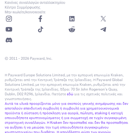
Κανόνες συναλλαγών ανταλλακτηρίου
Κέντρο Συμμόρφωσης
Μην πωλείτε/κοινοποιείτε
© 2011 - 2026 Payward, Inc.
Η Payward Europe Solutions Limited, με την εμπορική επωνυμία Kraken,
ρυθμίζεται από την Κεντρική Τράπεζα της Ιρλανδίας. Η Payward Global
Solutions Limited, με την εμπορική επωνυμία Kraken, ρυθμίζεται από την
Κεντρική Τράπεζα της Ιρλανδίας. Έδρα: 70 Sir John Rogerson’s Quay,
Dublin, D02 R296, Ιρλανδία. Πατήστε
εδώ
για τις σχετικές πολιτικές και
γνωστοποιήσεις.
Αυτά τα υλικά προορίζονται μόνο για σκοπούς γενικής ενημέρωσης και δεν
αποτελούν επενδυτική συμβουλή ή συμβουλή για χρηματοοικονομικά
προϊόντα ή σύσταση ή πρόσκληση για αγορά, πώληση, staking ή κατοχή
οποιουδήποτε κρυπτονομίσματος ή για συμμετοχή σε τυχόν συγκεκριμένη
στρατηγική συναλλαγών. Η Kraken δεν προσπαθεί και δεν θα προσπαθήσει
να αυξήσει ή να μειώσει την τιμή οποιουδήποτε συγκεκριμένου
κρυπτοστοιχείου που διαθέτει. Η απρόβλεπτη φύση των αγορών