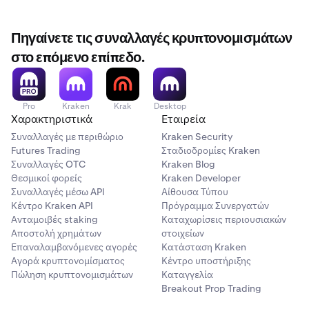
χρηματιστηριακό σας λογαριασμό για τη μετακίνηση
ενότητα του εντύπου, πάνω ή κοντά στο
Αναγνωριστικό
περιουσιακών στοιχείων.
Εγγράφου
.
Πηγαίνετε τις συναλλαγές κρυπτονομισμάτων
Βεβαιωθείτε ότι ο αριθμός παρέχεται με ακρίβεια για να
στο επόμενο επίπεδο.
αποφύγετε καθυστερήσεις.
Pro
Kraken
Krak
Desktop
Χαρακτηριστικά
Εταιρεία
Συναλλαγές με περιθώριο
Kraken Security
Futures Trading
Σταδιοδρομίες Kraken
Συναλλαγές OTC
Kraken Blog
Θεσμικοί φορείς
Kraken Developer
Συναλλαγές μέσω API
Αίθουσα Τύπου
Κέντρο Kraken API
Πρόγραμμα Συνεργατών
Ανταμοιβές staking
Καταχωρίσεις περιουσιακών
Αποστολή χρημάτων
στοιχείων
Επαναλαμβανόμενες αγορές
Κατάσταση Kraken
Αγορά κρυπτονομίσματος
Κέντρο υποστήριξης
Πώληση κρυπτονομισμάτων
Καταγγελία
Breakout Prop Trading