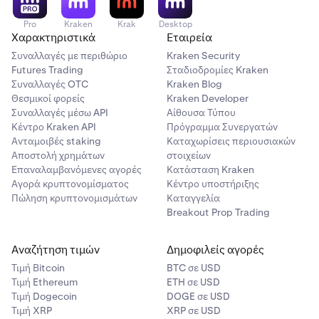
Pro
Kraken
Krak
Desktop
Χαρακτηριστικά
Εταιρεία
Συναλλαγές με περιθώριο
Kraken Security
Futures Trading
Σταδιοδρομίες Kraken
Συναλλαγές OTC
Kraken Blog
Θεσμικοί φορείς
Kraken Developer
Συναλλαγές μέσω API
Αίθουσα Τύπου
Κέντρο Kraken API
Πρόγραμμα Συνεργατών
Ανταμοιβές staking
Καταχωρίσεις περιουσιακών
Αποστολή χρημάτων
στοιχείων
Επαναλαμβανόμενες αγορές
Κατάσταση Kraken
Αγορά κρυπτονομίσματος
Κέντρο υποστήριξης
Πώληση κρυπτονομισμάτων
Καταγγελία
Breakout Prop Trading
Αναζήτηση τιμών
Δημοφιλείς αγορές
Τιμή Βitcoin
BTC σε USD
Τιμή Ethereum
ETH σε USD
Τιμή Dogecoin
DOGE σε USD
Τιμή XRP
XRP σε USD