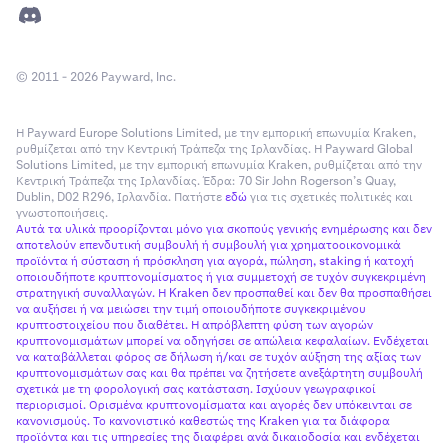
© 2011 - 2026 Payward, Inc.
Η Payward Europe Solutions Limited, με την εμπορική επωνυμία Kraken,
ρυθμίζεται από την Κεντρική Τράπεζα της Ιρλανδίας. Η Payward Global
Solutions Limited, με την εμπορική επωνυμία Kraken, ρυθμίζεται από την
Κεντρική Τράπεζα της Ιρλανδίας. Έδρα: 70 Sir John Rogerson’s Quay,
Dublin, D02 R296, Ιρλανδία. Πατήστε
εδώ
για τις σχετικές πολιτικές και
γνωστοποιήσεις.
Αυτά τα υλικά προορίζονται μόνο για σκοπούς γενικής ενημέρωσης και δεν
αποτελούν επενδυτική συμβουλή ή συμβουλή για χρηματοοικονομικά
προϊόντα ή σύσταση ή πρόσκληση για αγορά, πώληση, staking ή κατοχή
οποιουδήποτε κρυπτονομίσματος ή για συμμετοχή σε τυχόν συγκεκριμένη
στρατηγική συναλλαγών. Η Kraken δεν προσπαθεί και δεν θα προσπαθήσει
να αυξήσει ή να μειώσει την τιμή οποιουδήποτε συγκεκριμένου
κρυπτοστοιχείου που διαθέτει. Η απρόβλεπτη φύση των αγορών
κρυπτονομισμάτων μπορεί να οδηγήσει σε απώλεια κεφαλαίων. Ενδέχεται
να καταβάλλεται φόρος σε δήλωση ή/και σε τυχόν αύξηση της αξίας των
κρυπτονομισμάτων σας και θα πρέπει να ζητήσετε ανεξάρτητη συμβουλή
σχετικά με τη φορολογική σας κατάσταση. Ισχύουν γεωγραφικοί
περιορισμοί. Ορισμένα κρυπτονομίσματα και αγορές δεν υπόκεινται σε
κανονισμούς. Το κανονιστικό καθεστώς της Kraken για τα διάφορα
προϊόντα και τις υπηρεσίες της διαφέρει ανά δικαιοδοσία και ενδέχεται