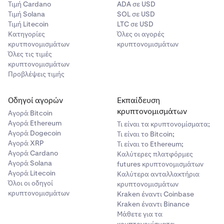
Τιμή Cardano
ADA σε USD
Τιμή Solana
SOL σε USD
Τιμή Litecoin
LTC σε USD
Κατηγορίες
Όλες οι αγορές
κρυτπονομισμάτων
κρυπτονομισμάτων
Όλες τις τιμές
κρυπτονομισμάτων
Προβλέψεις τιμής
Οδηγοί αγορών
Εκπαίδευση
κρυπτονομισμάτων
Αγορά Bitcoin
Αγορά Ethereum
Τι είναι τα κρυπτονομίσματα;
Αγορά Dogecoin
Τι είναι το Bitcoin;
Αγορά XRP
Τι είναι το Ethereum;
Αγορά Cardano
Καλύτερες πλατφόρμες
Αγορά Solana
futures κρυπτονομισμάτων
Αγορά Litecoin
Καλύτερα ανταλλακτήρια
Όλοι οι οδηγοί
κρυπτονομισμάτων
κρυπτονομισμάτων
Kraken έναντι Coinbase
Kraken έναντι Binance
Μάθετε για τα