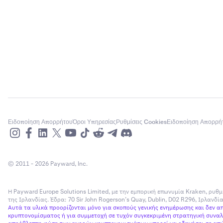
Ειδοποίηση Απορρήτου
Όροι Υπηρεσίας
Ρυθμίσεις Cookies
Ειδοποίηση Απορρή
© 2011 - 2026 Payward, Inc.
Η Payward Europe Solutions Limited, με την εμπορική επωνυμία Kraken, ρυθμ
της Ιρλανδίας. Έδρα: 70 Sir John Rogerson’s Quay, Dublin, D02 R296, Ιρλανδ
Αυτά τα υλικά προορίζονται μόνο για σκοπούς γενικής ενημέρωσης και δεν 
κρυπτονομίσματος ή για συμμετοχή σε τυχόν συγκεκριμένη στρατηγική συναλλ