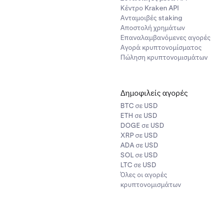
Κέντρο Kraken API
Ανταμοιβές staking
Αποστολή χρημάτων
Επαναλαμβανόμενες αγορές
Αγορά κρυπτονομίσματος
Πώληση κρυπτονομισμάτων
Δημοφιλείς αγορές
BTC σε USD
ETH σε USD
DOGE σε USD
XRP σε USD
ADA σε USD
SOL σε USD
LTC σε USD
Όλες οι αγορές
κρυπτονομισμάτων