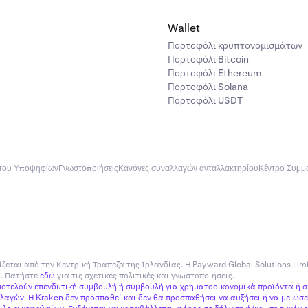
Wallet
Πορτοφόλι κρυπτονομισμάτων
Πορτοφόλι Bitcoin
Πορτοφόλι Ethereum
Πορτοφόλι Solana
Πορτοφόλι USDT
του Υποψηφίων
Γνωστοποιήσεις
Κανόνες συναλλαγών ανταλλακτηρίου
Κέντρο Συμ
ίζεται από την Κεντρική Τράπεζα της Ιρλανδίας. Η Payward Global Solutions Lim
ία. Πατήστε
εδώ
για τις σχετικές πολιτικές και γνωστοποιήσεις.
αποτελούν επενδυτική συμβουλή ή συμβουλή για χρηματοοικονομικά προϊόντα ή 
αγών. Η Kraken δεν προσπαθεί και δεν θα προσπαθήσει να αυξήσει ή να μειώσει