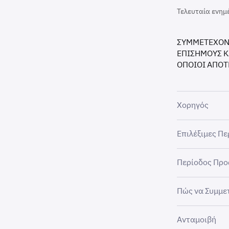
Τελευταία ενημ
ΣΥΜΜΕΤΕΧΟΝΤ
ΕΠΙΣΗΜΟΥΣ Κ
ΟΠΟΙΟΙ ΑΠΟΤ
Χορηγός
Αυτή η προώθη
Επιλέξιμες Πε
Ltd (“PEDSL-C
υπόλοιπο κόσμ
Η Προώθηση εί
Περίοδος Πρ
δικαιοδοσίες 
και οποιασδήπ
Η Προώθηση ξε
Πώς να Συμμε
Προώθησης”), 
Αυτή είναι μι
Ανταμοιβή