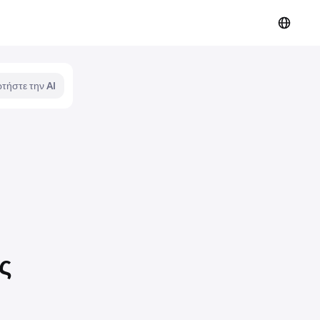
τήστε την AI
ς