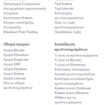
Πρόγραμμα Συνεργατών
Τιμή Solana
Καταχωρίσεις περιουσιακών
Τιμή Litecoin
στοιχείων
Κατηγορίες
Κατάσταση Kraken
κρυτπονομισμάτων
Κέντρο υποστήριξης
Όλες τις τιμές
Καταγγελία
κρυπτονομισμάτων
Breakout Prop Trading
Προβλέψεις τιμής
Οδηγοί αγορών
Εκπαίδευση
κρυπτονομισμάτων
Αγορά Bitcoin
Αγορά Ethereum
Τι είναι τα κρυπτονομίσματα;
Αγορά Dogecoin
Τι είναι το Bitcoin;
Αγορά XRP
Τι είναι το Ethereum;
Αγορά Cardano
Καλύτερες πλατφόρμες
Αγορά Solana
futures κρυπτονομισμάτων
Αγορά Litecoin
Καλύτερα ανταλλακτήρια
Όλοι οι οδηγοί
κρυπτονομισμάτων
κρυπτονομισμάτων
Kraken έναντι Coinbase
Kraken έναντι Binance
Μάθετε για τα
κρυπτονομίσματα