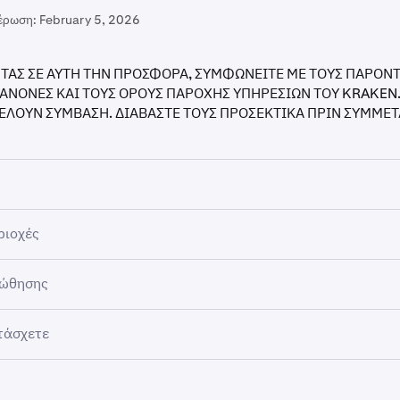
έρωση:
February 5, 2026
ΑΣ ΣΕ ΑΥΤΗ ΤΗΝ ΠΡΟΣΦΟΡΑ, ΣΥΜΦΩΝΕΙΤΕ ΜΕ ΤΟΥΣ ΠΑΡΟΝ
ΑΝΟΝΕΣ ΚΑΙ ΤΟΥΣ ΟΡΟΥΣ ΠΑΡΟΧΗΣ ΥΠΗΡΕΣΙΩΝ ΤΟΥ KRAKEN
ΕΛΟΥΝ ΣΥΜΒΑΣΗ. ΔΙΑΒΑΣΤΕ ΤΟΥΣ ΠΡΟΣΕΚΤΙΚΑ ΠΡΙΝ ΣΥΜΜΕΤ
ση (η “Προώθηση”) χορηγείται από την Payward Europe Digita
ριοχές
Y”) για πελάτες της ΕΕ, και την Payward Trading Ltd (“PTL”) γι
ο (συλλογικά, “Kraken” ή ο “Χορηγός”).
ναι ανοιχτή σε επιλέξιμους πελάτες της Kraken που διαμένου
οώθησης
όπου δραστηριοποιείται η Kraken, εξαιρουμένου του Ηνωμένο
οτε άλλης τοποθεσίας όπου περιορίζεται ή απαγορεύεται από
κινά στις 5 Φεβρουαρίου 2026 και λήγει στις 5 Μαρτίου 2026
τάσχετε
ή νωρίτερα εάν εκδοθεί ο μέγιστος αριθμός ανταμοιβών.
α προώθηση κινήτρων. Για να πληροίτε τις προϋποθέσεις, πρέπε