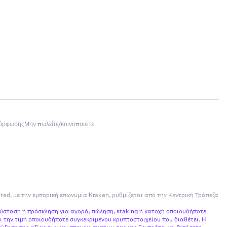
μόρφωσης
Μην πωλείτε/κοινοποιείτε
ited, με την εμπορική επωνυμία Kraken, ρυθμίζεται από την Κεντρική Τράπεζα
σύσταση ή πρόσκληση για αγορά, πώληση, staking ή κατοχή οποιουδήποτε
 την τιμή οποιουδήποτε συγκεκριμένου κρυπτοστοιχείου που διαθέτει. Η