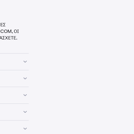
ΤΕΣ
.COM, ΟΙ
ΑΣΧΕΤΕ.
l Solutions
α πελάτες στον
ν σε
υ Βασιλείου
 το νόμο.
 (η “Περίοδος
ι: