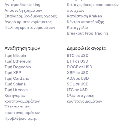
κερδών για το άνοιγμα νέων θέσεων.
Ανταμοιβές staking
Καταχωρίσεις περιουσιακών
EUR
Αποστολή χρημάτων
στοιχείων
Spot Margin
100%
Επαναλαμβανόμενες αγορές
Κατάσταση Kraken
Αγορά κρυπτονομίσματος
Κέντρο υποστήριξης
Πώληση κρυπτονομισμάτων
Καταγγελία
Παράγωγα Multi-M
Breakout Prop Trading
BTC
99%
Σημείωση
: Μπορείτε να επιστρέψετε στα τρέχοντα
Αναζήτηση τιμών
Δημοφιλείς αγορές
ξεχωριστά πορτοφόλια Spot και Παραγώγων μετά την
Τιμή Βitcoin
BTC σε USD
ενεργοποίηση.
Τιμή Ethereum
ETH σε USD
ETH
Τιμή Dogecoin
DOGE σε USD
Τιμή XRP
XRP σε USD
99%
•
Κατά την ενεργοποίηση του Ενοποιημένου
Τιμή Cardano
ADA σε USD
Πορτοφολιού, όλα τα υπόλοιπα από το
πορτοφόλι
Τιμή Solana
SOL σε USD
Παραγώγων
σας μετακινούνται στο
Ενοποιημένο
Τιμή Litecoin
LTC σε USD
Για να μάθετε περισσότερα σχετικά με την αναλογία αξίας
πορτοφόλι
σας.
Κατηγορίες
Όλες οι αγορές
εξασφάλισης διαφορετικών περιουσιακών στοιχείων,
κρυτπονομισμάτων
κρυπτονομισμάτων
•
Για να επιστρέψετε σε ξεχωριστά πορτοφόλια, πρέπει
επισκεφθείτε
αυτή τη σελίδα
.
Όλες τις τιμές
πρώτα να κλείσετε όλες τις θέσεις και τις εντολές
κρυπτονομισμάτων
Σημειώσεις
:
Παραγώγων. Κανένα υπόλοιπο δεν μετακινείται
Προβλέψεις τιμής
αυτόματα πίσω στο πορτοφόλι Παραγώγων σας.
— Οι παράμετροι ενδέχεται να τροποποιηθούν με βάση