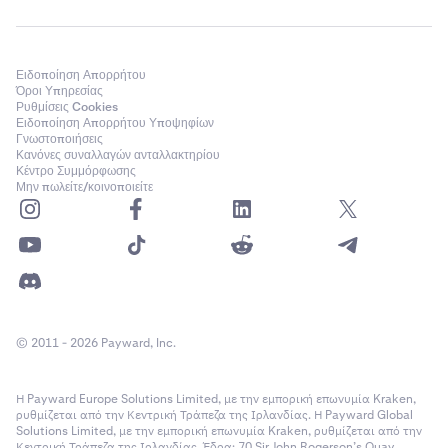
EUR
1,11 USD
Ειδοποίηση Απορρήτου
Όροι Υπηρεσίας
100%
Ρυθμίσεις Cookies
Ειδοποίηση Απορρήτου Υποψηφίων
Γνωστοποιήσεις
1.000 x 1,11 x 100% = 1.110 USD
Κανόνες συναλλαγών ανταλλακτηρίου
Κέντρο Συμμόρφωσης
Μην πωλείτε/κοινοποιείτε
BTC
106.639,81 USD
99%
0,1 x 106.639,81 x 99% ≈ 10.557,34119
© 2011 - 2026 Payward, Inc.
Συνολικό Υπόλοιπο Περιθωρίου = 1.000 + 1.110 +
Η Payward Europe Solutions Limited, με την εμπορική επωνυμία Kraken,
10.557,34119 ≈ 12.667,34 USD
ρυθμίζεται από την Κεντρική Τράπεζα της Ιρλανδίας. Η Payward Global
Solutions Limited, με την εμπορική επωνυμία Kraken, ρυθμίζεται από την
Το συνολικό ποσό που μπορεί να χρησιμοποιηθεί ως
Κεντρική Τράπεζα της Ιρλανδίας. Έδρα: 70 Sir John Rogerson’s Quay,