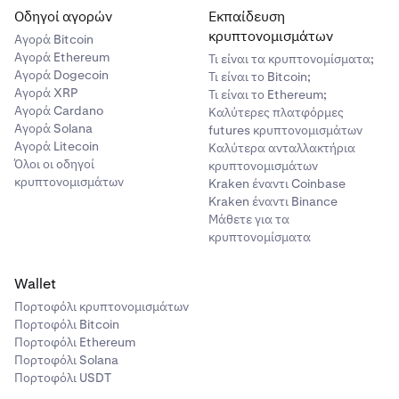
•
Τα υπόλοιπα Παραγώγων Coin-M
δεν
τις συνθήκες της αγοράς. Η Kraken θα ειδοποιήσει τους
Οδηγοί αγορών
Εκπαίδευση
περιλαμβάνονται
στο Ενοποιημένο Πορτοφόλι και
χρήστες εκ των προτέρων.
κρυπτονομισμάτων
Αγορά Bitcoin
πρέπει να διαχειρίζονται ξεχωριστά.
Αγορά Ethereum
Τι είναι τα κρυπτονομίσματα;
— Οποιοδήποτε υπόλοιπο περιουσιακού στοιχείου στη
Αγορά Dogecoin
Τι είναι το Bitcoin;
λίστα εξασφαλίσεων θα χρησιμοποιηθεί για τον
Αγορά XRP
Τι είναι το Ethereum;
υπολογισμό του συνολικού κεφαλαίου του λογαριασμού.
Αγορά Cardano
Καλύτερες πλατφόρμες
Αγορά Solana
futures κρυπτονομισμάτων
Παράδειγμα
Αγορά Litecoin
Καλύτερα ανταλλακτήρια
Όλοι οι οδηγοί
κρυπτονομισμάτων
Υποθέτοντας ότι ο Trader A διαθέτει αυτήν τη στιγμή
κρυπτονομισμάτων
Kraken έναντι Coinbase
1.000 USD, 1.000 EUR και 0,1 BTC στο Ενοποιημένο
Kraken έναντι Binance
Πορτοφόλι Συναλλαγών του.
Μάθετε για τα
κρυπτονομίσματα
USD
Wallet
Πορτοφόλι κρυπτονομισμάτων
1
Πορτοφόλι Bitcoin
100%
Πορτοφόλι Ethereum
Πορτοφόλι Solana
1.000 x 1 x 100% = 1.000 USD
Πορτοφόλι USDT