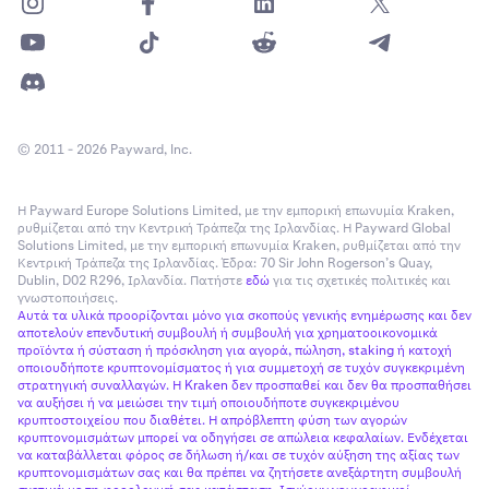
© 2011 - 2026 Payward, Inc.
Η Payward Europe Solutions Limited, με την εμπορική επωνυμία Kraken,
ρυθμίζεται από την Κεντρική Τράπεζα της Ιρλανδίας. Η Payward Global
Solutions Limited, με την εμπορική επωνυμία Kraken, ρυθμίζεται από την
Κεντρική Τράπεζα της Ιρλανδίας. Έδρα: 70 Sir John Rogerson’s Quay,
Dublin, D02 R296, Ιρλανδία. Πατήστε
εδώ
για τις σχετικές πολιτικές και
γνωστοποιήσεις.
Αυτά τα υλικά προορίζονται μόνο για σκοπούς γενικής ενημέρωσης και δεν
αποτελούν επενδυτική συμβουλή ή συμβουλή για χρηματοοικονομικά
προϊόντα ή σύσταση ή πρόσκληση για αγορά, πώληση, staking ή κατοχή
οποιουδήποτε κρυπτονομίσματος ή για συμμετοχή σε τυχόν συγκεκριμένη
στρατηγική συναλλαγών. Η Kraken δεν προσπαθεί και δεν θα προσπαθήσει
να αυξήσει ή να μειώσει την τιμή οποιουδήποτε συγκεκριμένου
κρυπτοστοιχείου που διαθέτει. Η απρόβλεπτη φύση των αγορών
κρυπτονομισμάτων μπορεί να οδηγήσει σε απώλεια κεφαλαίων. Ενδέχεται
να καταβάλλεται φόρος σε δήλωση ή/και σε τυχόν αύξηση της αξίας των
κρυπτονομισμάτων σας και θα πρέπει να ζητήσετε ανεξάρτητη συμβουλή