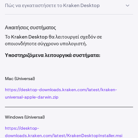
Πώς να εγκαταστήσετε το Kraken Desktop
Για να εγκαταστήσετε το Kraken Desktop,
1
Απαιτήσεις συστήματος
μετακινηθείτε προς τα κάτω στην ενότητα
Το Kraken Desktop θα λειτουργεί σχεδόν σε
Υποστηριζόμενα λειτουργικά συστήματα
παρακάτω
οποιονδήποτε σύγχρονο υπολογιστή.
και κάντε κλικ στον σύνδεσμο λήψης που είναι
διαθέσιμος για το λειτουργικό σας σύστημα.
Υποστηριζόμενα λειτουργικά συστήματα:
Η λήψη θα ξεκινήσει αυτόματα, στην επάνω αριστερή
2
γωνία του προγράμματος περιήγησής σας μπορείτε
να κάνετε κλικ στο εικονίδιο
Λήψεις
και, στη συνέχεια,
Mac (Universal)
να κάνετε κλικ στη λήψη του Kraken Desktop για να
δείτε το αρχείο.
https://desktop-downloads.kraken.com/latest/kraken-
universal-apple-darwin.zip
Τέλος, εκτελέστε το αρχείο και ακολουθήστε τον
3
οδηγό εγκατάστασης. Μετά από μερικά κλικ, το
Windows (Universal)
Kraken Desktop θα εγκατασταθεί στο σύστημά σας.
🎉
https://desktop-
downloads.kraken.com/latest/KrakenDesktopInstaller.msi