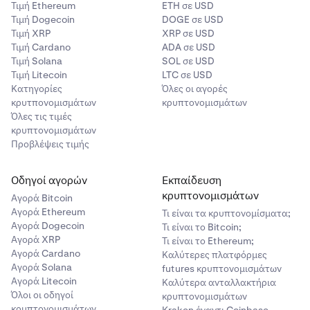
Τιμή Ethereum
ETH σε USD
Τιμή Dogecoin
DOGE σε USD
Τιμή XRP
XRP σε USD
Τιμή Cardano
ADA σε USD
Τιμή Solana
SOL σε USD
Τιμή Litecoin
LTC σε USD
Κατηγορίες
Όλες οι αγορές
κρυτπονομισμάτων
κρυπτονομισμάτων
Όλες τις τιμές
κρυπτονομισμάτων
Προβλέψεις τιμής
Οδηγοί αγορών
Εκπαίδευση
κρυπτονομισμάτων
Αγορά Bitcoin
Αγορά Ethereum
Τι είναι τα κρυπτονομίσματα;
Αγορά Dogecoin
Τι είναι το Bitcoin;
Αγορά XRP
Τι είναι το Ethereum;
Αγορά Cardano
Καλύτερες πλατφόρμες
Αγορά Solana
futures κρυπτονομισμάτων
Αγορά Litecoin
Καλύτερα ανταλλακτήρια
Όλοι οι οδηγοί
κρυπτονομισμάτων
κρυπτονομισμάτων