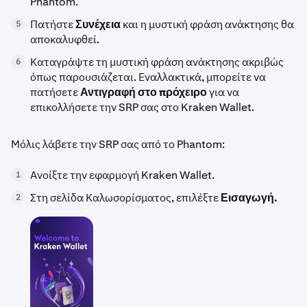
Phantom.
Πατήστε
Συνέχεια
και η μυστική φράση ανάκτησης θα
5
αποκαλυφθεί.
Καταγράψτε τη μυστική φράση ανάκτησης ακριβώς
6
όπως παρουσιάζεται. Εναλλακτικά, μπορείτε να
πατήσετε
Αντιγραφή στο πρόχειρο
για να
επικολλήσετε την SRP σας στο Kraken Wallet.
Μόλις λάβετε την SRP σας από το Phantom:
Ανοίξτε την εφαρμογή Kraken Wallet.
1
Στη σελίδα Καλωσορίσματος, επιλέξτε
Εισαγωγή.
2