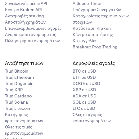
Συναλλαγές μέσω API
Αίθουσα Τύπου
Κέντρο Kraken API
Πρόγραμμα Συνεργατών
Ανταμοιβές staking
Καταχωρίσεις περιουσιακών
Αποστολή χρημάτων
στοιχείων
Επαναλαμβανόμενες αγορές
Κατάσταση Kraken
Αγορά κρυπτονομίσματος
Κέντρο υποστήριξης
Πώληση κρυπτονομισμάτων
Καταγγελία
Breakout Prop Trading
Αναζήτηση τιμών
Δημοφιλείς αγορές
Τιμή Βitcoin
BTC σε USD
Τιμή Ethereum
ETH σε USD
Τιμή Dogecoin
DOGE σε USD
Τιμή XRP
XRP σε USD
Τιμή Cardano
ADA σε USD
Τιμή Solana
SOL σε USD
Τιμή Litecoin
LTC σε USD
Κατηγορίες
Όλες οι αγορές
κρυτπονομισμάτων
κρυπτονομισμάτων
Όλες τις τιμές
κρυπτονομισμάτων