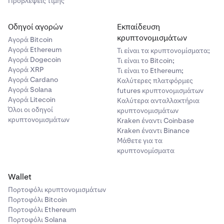
Προβλέψεις τιμής
Οδηγοί αγορών
Εκπαίδευση
κρυπτονομισμάτων
Αγορά Bitcoin
Αγορά Ethereum
Τι είναι τα κρυπτονομίσματα;
Αγορά Dogecoin
Τι είναι το Bitcoin;
Αγορά XRP
Τι είναι το Ethereum;
Αγορά Cardano
Καλύτερες πλατφόρμες
Αγορά Solana
futures κρυπτονομισμάτων
Αγορά Litecoin
Καλύτερα ανταλλακτήρια
Όλοι οι οδηγοί
κρυπτονομισμάτων
κρυπτονομισμάτων
Kraken έναντι Coinbase
Kraken έναντι Binance
Μάθετε για τα
κρυπτονομίσματα
Wallet
Πορτοφόλι κρυπτονομισμάτων
Πορτοφόλι Bitcoin
Πορτοφόλι Ethereum
Πορτοφόλι Solana