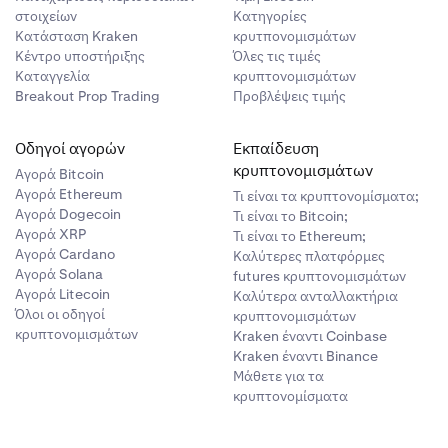
με τιμή ορίου
νεται ακόμα
ν μπορεί να
ίναι
στοιχείων
Κατηγορίες
 BTC στα
υνέπεια, να
μετά.
Κατάσταση Kraken
κρυτπονομισμάτων
τέρω στα
 αποφευχθεί
Κέντρο υποστήριξης
Όλες τις τιμές
περιοριστούν,
Καταγγελία
κρυπτονομισμάτων
ρο
 την εντολή
α ανέβει και
 αμέσως και
Breakout Prop Trading
Προβλέψεις τιμής
e Profit
σατε να
πρόωρη
ας θα πωληθεί
πλήρως ορατό
γελίες αγοράς
Οδηγοί αγορών
Εκπαίδευση
λλαγή η τιμή
να
κρυπτονομισμάτων
Αγορά Bitcoin
μή μειωθεί,
α ανέβει και
Αγορά Ethereum
Τι είναι τα κρυπτονομίσματα;
e Profit
ίτε να δείτε
Αγορά Dogecoin
ική ποσότητα
Τι είναι το Bitcoin;
γμα, η τιμή
α ανέβει και
Αγορά XRP
Τι είναι το Ethereum;
νο 1 BTC της
ελίας ορίου
οστασία
Αγορά Cardano
Καλύτερες πλατφόρμες
000 USD θα
1 BTC, με
Αγορά Solana
futures κρυπτονομισμάτων
ε αυτή την
Αγορά Litecoin
Καλύτερα ανταλλακτήρια
ιμή ορίου. Η
γαστείτε ή να
Όλοι οι οδηγοί
κρυπτονομισμάτων
σας.
εξί μέρος των
να βρίσκεται
κρυπτονομισμάτων
Kraken έναντι Coinbase
USD θα
 υποχωρήσει
Kraken έναντι Binance
νδέχεται να
γοποιηθεί και
Μάθετε για τα
μητό κέρδος
κρυπτονομίσματα