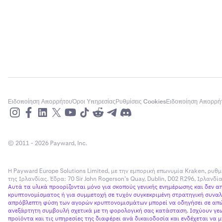
Ειδοποίηση Απορρήτου
Όροι Υπηρεσίας
Ρυθμίσεις Cookies
Ειδοποίηση Απορρή
© 2011 - 2026 Payward, Inc.
Η Payward Europe Solutions Limited, με την εμπορική επωνυμία Kraken, ρυθμ
της Ιρλανδίας. Έδρα: 70 Sir John Rogerson’s Quay, Dublin, D02 R296, Ιρλανδ
Αυτά τα υλικά προορίζονται μόνο για σκοπούς γενικής ενημέρωσης και δεν 
κρυπτονομίσματος ή για συμμετοχή σε τυχόν συγκεκριμένη στρατηγική συναλλ
απρόβλεπτη φύση των αγορών κρυπτονομισμάτων μπορεί να οδηγήσει σε απώλ
ανεξάρτητη συμβουλή σχετικά με τη φορολογική σας κατάσταση. Ισχύουν γεω
προϊόντα και τις υπηρεσίες της διαφέρει ανά δικαιοδοσία και ενδέχεται να