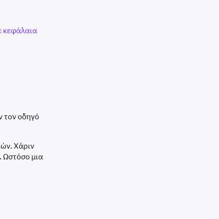
ε κεφάλαια
ν τον οδηγό
ιών. Χάριν
. Ωστόσο μια