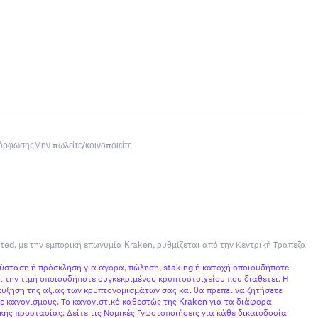
μόρφωσης
Μην πωλείτε/κοινοποιείτε
ited, με την εμπορική επωνυμία Kraken, ρυθμίζεται από την Κεντρική Τράπεζα
σύσταση ή πρόσκληση για αγορά, πώληση, staking ή κατοχή οποιουδήποτε
 την τιμή οποιουδήποτε συγκεκριμένου κρυπτοστοιχείου που διαθέτει. Η
ύξηση της αξίας των κρυπτονομισμάτων σας και θα πρέπει να ζητήσετε
ε κανονισμούς. Το κανονιστικό καθεστώς της Kraken για τα διάφορα
ής προστασίας. Δείτε τις Νομικές Γνωστοποιήσεις για κάθε δικαιοδοσία