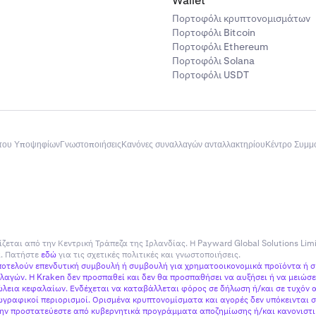
Wallet
Πορτοφόλι κρυπτονομισμάτων
Πορτοφόλι Bitcoin
Πορτοφόλι Ethereum
Πορτοφόλι Solana
Πορτοφόλι USDT
του Υποψηφίων
Γνωστοποιήσεις
Κανόνες συναλλαγών ανταλλακτηρίου
Κέντρο Συμ
ίζεται από την Κεντρική Τράπεζα της Ιρλανδίας. Η Payward Global Solutions Lim
ία. Πατήστε
εδώ
για τις σχετικές πολιτικές και γνωστοποιήσεις.
αποτελούν επενδυτική συμβουλή ή συμβουλή για χρηματοοικονομικά προϊόντα ή 
αγών. Η Kraken δεν προσπαθεί και δεν θα προσπαθήσει να αυξήσει ή να μειώσει
εια κεφαλαίων. Ενδέχεται να καταβάλλεται φόρος σε δήλωση ή/και σε τυχόν α
γραφικοί περιορισμοί. Ορισμένα κρυπτονομίσματα και αγορές δεν υπόκεινται σ
 μην προστατεύεστε από κυβερνητικά προγράμματα αποζημίωσης ή/και κανονιστικ