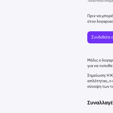
Τελευταία ενημ
Πριν να μπορέ
στον λογαρια
Συνδεθείτε 
Μόλις ο λογαρ
για να τοποθε
Σημείωση: Η K
απλότητας, ο
σύνοψη των τ
Συναλλαγέ