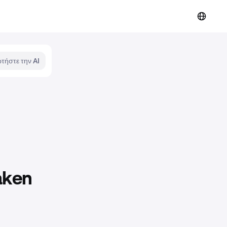
τήστε την AI
aken