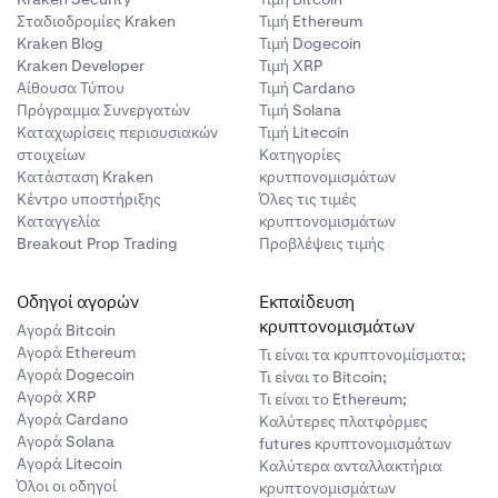
ς εφαρμογής
Σταδιοδρομίες Kraken
Τιμή Ethereum
Kraken Blog
Τιμή Dogecoin
Kraken Developer
Τιμή XRP
Αίθουσα Τύπου
Τιμή Cardano
έστε τον
Πρόγραμμα Συνεργατών
Τιμή Solana
Καταχωρίσεις περιουσιακών
Τιμή Litecoin
στοιχείων
Κατηγορίες
Κατάσταση Kraken
κρυτπονομισμάτων
Κέντρο υποστήριξης
Όλες τις τιμές
Καταγγελία
κρυπτονομισμάτων
Breakout Prop Trading
Προβλέψεις τιμής
Οδηγοί αγορών
Εκπαίδευση
κρυπτονομισμάτων
Αγορά Bitcoin
Αγορά Ethereum
Τι είναι τα κρυπτονομίσματα;
Αγορά Dogecoin
Τι είναι το Bitcoin;
Αγορά XRP
Τι είναι το Ethereum;
Αγορά Cardano
Καλύτερες πλατφόρμες
Αγορά Solana
futures κρυπτονομισμάτων
Αγορά Litecoin
Καλύτερα ανταλλακτήρια
Όλοι οι οδηγοί
κρυπτονομισμάτων