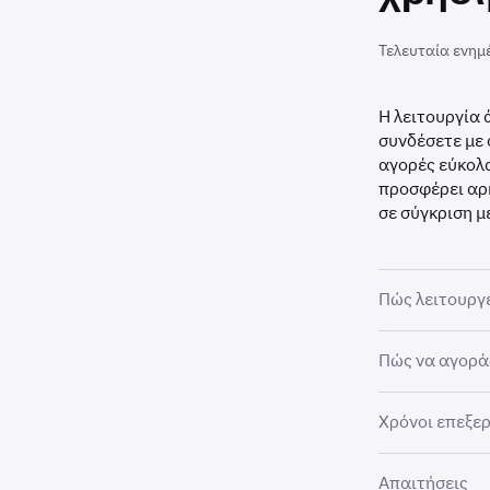
Τελευταία ενημ
Η λειτουργία 
συνδέσετε με 
αγορές εύκολα
προσφέρει αρ
σε σύγκριση 
Πώς λειτουργε
Η λειτουργία 
Πώς να αγορά
λογαριασμό μί
Μόλις συνδεθε
Χρόνοι επεξε
κρυπτονομισμ
Συνδεθείτ
1
και αναζη
Σημειώστε ότι
Ο εκτιμώμενος
Απαιτήσεις
περιουσιακά σ