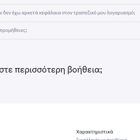
ε να κάνετε διαχείριση, παύση ή ακύρωση των επαναλαμβανόμ
αν δεν έχω αρκετά κεφάλαια στον τραπεζικό μου λογαριασμό;
οτε στιγμή μέσω των ρυθμίσεων του λογαριασμού σας στο Kra
τε τον σύνδεσμο του τραπεζικού σας λογαριασμού ακολουθώ
χουν επαρκή κεφάλαια, η προγραμματισμένη επαναλαμβανόμε
 προμήθειες;
α σύνδεσης του Plaid.
τύχει. Καλύτερα να βεβαιωθείτε ότι ο λογαριασμός σας έχει ε
εια, επιλέξτε το περιουσιακό στοιχείο, τη συχνότητα και το πο
 από την ημερομηνία συναλλαγής για να αποφύγετε διακοπές.
 προμήθειες χρηματοδότησης. Ωστόσο,
ισχύουν ακόμα προμή
σετε.
κατά την πραγματοποίηση συναλλαγών ή μεταφορών.
στε περισσότερη βοήθεια;
Πληρώστε με
και στη συνέχεια
Προσθέστε μέθοδο πληρωμή
Συνδέστε τον τραπεζικό λογαριασμό.
Χαρακτηριστικά
Συναλλαγές με περιθώριο