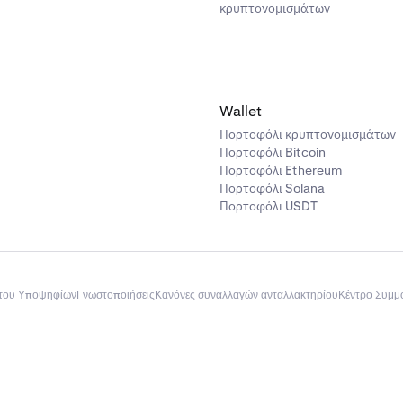
κρυπτονομισμάτων
εια, θα σας ζητηθεί να συνδέσετε τον τραπεζικό σας λογαριασμ
τε τις οδηγίες στην οθόνη σας.
Wallet
Πορτοφόλι κρυπτονομισμάτων
Πορτοφόλι Bitcoin
τον τραπεζικό σας λογαριασμό ακολουθώντας τη διαδικασία σ
Πορτοφόλι Ethereum
 χρειαστεί να κάνετε αυτό το βήμα μόνο την πρώτη φορά.
Πορτοφόλι Solana
Πορτοφόλι USDT
του Υποψηφίων
Γνωστοποιήσεις
Κανόνες συναλλαγών ανταλλακτηρίου
Κέντρο Συμ
! Η επαναλαμβανόμενη αγορά σας θα ενεργοποιηθεί.