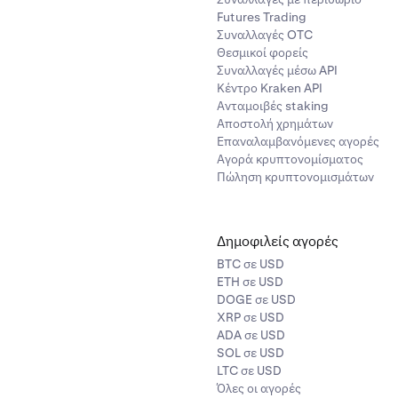
 από το βήμα 4 παραπάνω:
Πώς να κάνετε κατάθεση μέσω τη
Futures Trading
Συναλλαγές OTC
Θεσμικοί φορείς
Συναλλαγές μέσω API
την επιλογή
προσθέστε μέθοδο πληρωμής
και επιλέξτε
συνδ
Κέντρο Kraken API
 λογαριασμό μέσω Plaid.
Ανταμοιβές staking
Αποστολή χρημάτων
Επαναλαμβανόμενες αγορές
Αγορά κρυπτονομίσματος
Πώληση κρυπτονομισμάτων
Δημοφιλείς αγορές
BTC σε USD
ETH σε USD
DOGE σε USD
XRP σε USD
ADA σε USD
SOL σε USD
LTC σε USD
Όλες οι αγορές