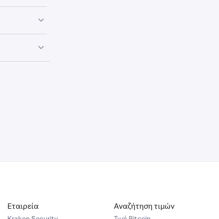
ενων αγορών
ken.
ντας τη
νη αγορά σας
παρκές
σό που θέλετε
θειες
ς
και στη
Εταιρεία
Αναζήτηση τιμών
Kraken Security
Τιμή Βitcoin