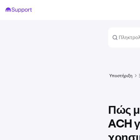
Υποστήριξη
Πώς μ
ACH γ
χρησι