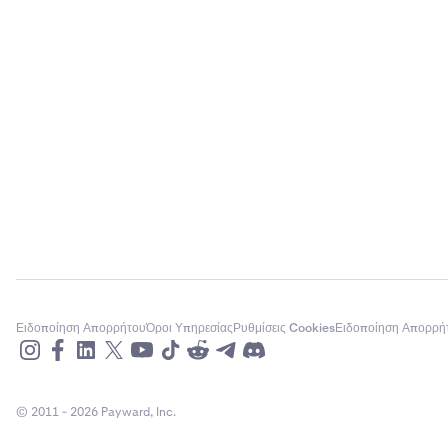
Στη συνέχ
4
Ακολουθήσ
Συνδέστε 
4
Plaid. Θα
Ειδοποίηση Απορρήτου
Όροι Υπηρεσίας
Ρυθμίσεις Cookies
Ειδοποίηση Απορρή
© 2011 - 2026 Payward, Inc.
Αυτό ήταν
5