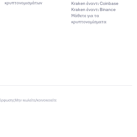
κρυπτονομισμάτων
Kraken έναντι Coinbase
Kraken έναντι Binance
ό μέσω Plaid.
Μάθετε για τα
κρυπτονομίσματα
ύνδεσης του
μόρφωσης
Μην πωλείτε/κοινοποιείτε