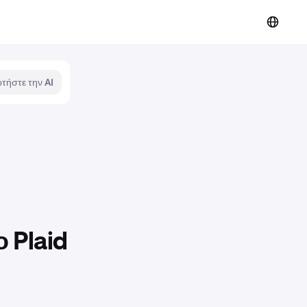
τήστε την AI
 Plaid