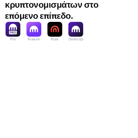
Συνεχίστε
3
κρυπτονομισμάτων στο
Kraken.
επόμενο επίπεδο.
Πατήστε σ
3
τραπεζικό
Pro
Kraken
Krak
Desktop