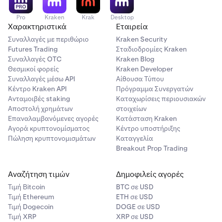
Pro
Kraken
Krak
Desktop
Χαρακτηριστικά
Εταιρεία
Συναλλαγές με περιθώριο
Kraken Security
Futures Trading
Σταδιοδρομίες Kraken
Συναλλαγές OTC
Kraken Blog
Θεσμικοί φορείς
Kraken Developer
Συναλλαγές μέσω API
Αίθουσα Τύπου
Κέντρο Kraken API
Πρόγραμμα Συνεργατών
Ανταμοιβές staking
Καταχωρίσεις περιουσιακών
Αποστολή χρημάτων
στοιχείων
Επαναλαμβανόμενες αγορές
Κατάσταση Kraken
Αγορά κρυπτονομίσματος
Κέντρο υποστήριξης
Πώληση κρυπτονομισμάτων
Καταγγελία
Breakout Prop Trading
Αναζήτηση τιμών
Δημοφιλείς αγορές
Τιμή Βitcoin
BTC σε USD
Τιμή Ethereum
ETH σε USD
Τιμή Dogecoin
DOGE σε USD
Τιμή XRP
XRP σε USD