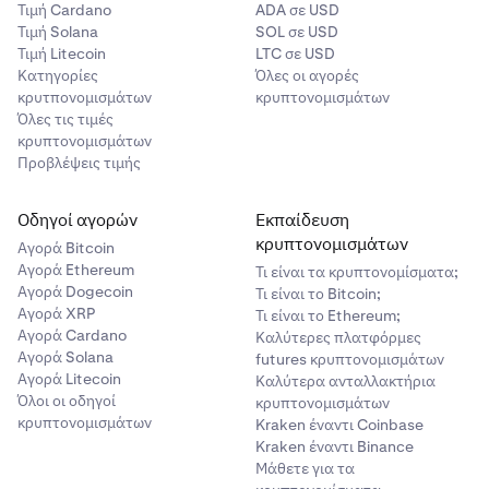
Τιμή Cardano
ADA σε USD
Τιμή Solana
SOL σε USD
Τιμή Litecoin
LTC σε USD
Κατηγορίες
Όλες οι αγορές
κρυτπονομισμάτων
κρυπτονομισμάτων
Όλες τις τιμές
κρυπτονομισμάτων
Προβλέψεις τιμής
Οδηγοί αγορών
Εκπαίδευση
κρυπτονομισμάτων
Αγορά Bitcoin
Αγορά Ethereum
Τι είναι τα κρυπτονομίσματα;
Αγορά Dogecoin
Τι είναι το Bitcoin;
Αγορά XRP
Τι είναι το Ethereum;
Αγορά Cardano
Καλύτερες πλατφόρμες
Αγορά Solana
futures κρυπτονομισμάτων
Αγορά Litecoin
Καλύτερα ανταλλακτήρια
Όλοι οι οδηγοί
κρυπτονομισμάτων
κρυπτονομισμάτων
Kraken έναντι Coinbase
Kraken έναντι Binance
Μάθετε για τα