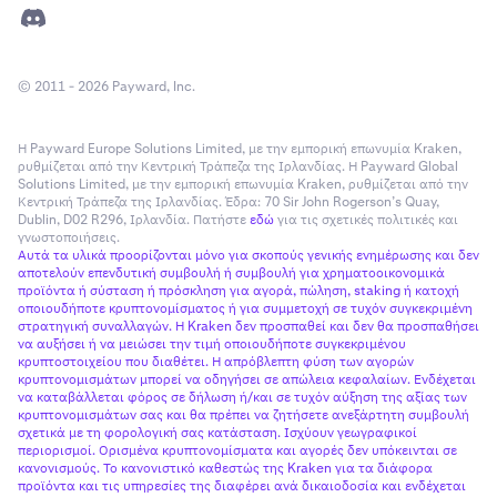
© 2011 - 2026 Payward, Inc.
Η Payward Europe Solutions Limited, με την εμπορική επωνυμία Kraken,
ρυθμίζεται από την Κεντρική Τράπεζα της Ιρλανδίας. Η Payward Global
Solutions Limited, με την εμπορική επωνυμία Kraken, ρυθμίζεται από την
Κεντρική Τράπεζα της Ιρλανδίας. Έδρα: 70 Sir John Rogerson’s Quay,
Dublin, D02 R296, Ιρλανδία. Πατήστε
εδώ
για τις σχετικές πολιτικές και
γνωστοποιήσεις.
Αυτά τα υλικά προορίζονται μόνο για σκοπούς γενικής ενημέρωσης και δεν
αποτελούν επενδυτική συμβουλή ή συμβουλή για χρηματοοικονομικά
προϊόντα ή σύσταση ή πρόσκληση για αγορά, πώληση, staking ή κατοχή
οποιουδήποτε κρυπτονομίσματος ή για συμμετοχή σε τυχόν συγκεκριμένη
στρατηγική συναλλαγών. Η Kraken δεν προσπαθεί και δεν θα προσπαθήσει
να αυξήσει ή να μειώσει την τιμή οποιουδήποτε συγκεκριμένου
κρυπτοστοιχείου που διαθέτει. Η απρόβλεπτη φύση των αγορών
κρυπτονομισμάτων μπορεί να οδηγήσει σε απώλεια κεφαλαίων. Ενδέχεται
να καταβάλλεται φόρος σε δήλωση ή/και σε τυχόν αύξηση της αξίας των
κρυπτονομισμάτων σας και θα πρέπει να ζητήσετε ανεξάρτητη συμβουλή
σχετικά με τη φορολογική σας κατάσταση. Ισχύουν γεωγραφικοί
περιορισμοί. Ορισμένα κρυπτονομίσματα και αγορές δεν υπόκεινται σε
κανονισμούς. Το κανονιστικό καθεστώς της Kraken για τα διάφορα
προϊόντα και τις υπηρεσίες της διαφέρει ανά δικαιοδοσία και ενδέχεται