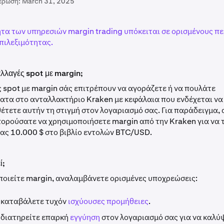
έρωση:
March 31, 2025
τα των υπηρεσιών margin trading υπόκειται σε ορισμένους π
επιλεξιμότητας.
ναλλαγές spot με margin;
 spot με margin σάς επιτρέπουν να αγοράζετε ή να πουλάτε
ατα στο ανταλλακτήριο Kraken με κεφάλαια που ενδέχεται να
έτετε αυτήν τη στιγμή στον λογαριασμό σας. Για παράδειγμα,
πορούσατε να χρησιμοποιήσετε margin από την Kraken για να
ίας 10.000 $ στο βιβλίο εντολών BTC/USD.
ί;
ποιείτε margin, αναλαμβάνετε ορισμένες υποχρεώσεις:
 καταβάλετε τυχόν
ισχύουσες προμήθειες
.
 διατηρείτε επαρκή
εγγύηση
στον λογαριασμό σας για να καλύψ