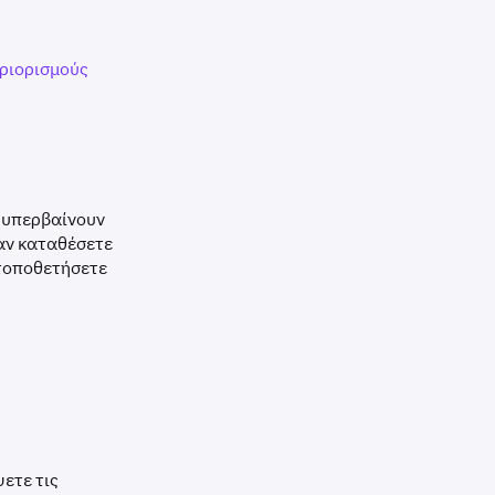
εριορισμούς
 υπερβαίνουν
 αν καταθέσετε
 τοποθετήσετε
ετε τις