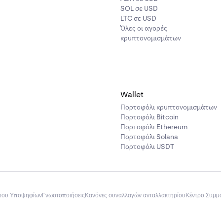
SOL σε USD
LTC σε USD
Όλες οι αγορές
κρυπτονομισμάτων
Wallet
Πορτοφόλι κρυπτονομισμάτων
Πορτοφόλι Bitcoin
Πορτοφόλι Ethereum
Πορτοφόλι Solana
Πορτοφόλι USDT
του Υποψηφίων
Γνωστοποιήσεις
Κανόνες συναλλαγών ανταλλακτηρίου
Κέντρο Συμ