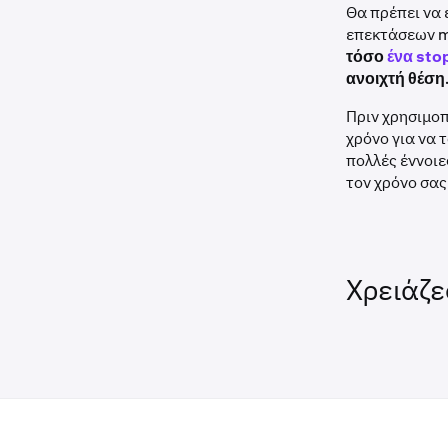
Θα πρέπει να 
επεκτάσεων m
τόσο
ένα sto
ανοιχτή θέση
Πριν χρησιμο
χρόνο για να 
πολλές έννοιε
τον χρόνο σας
Χρειάζε