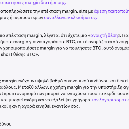
ς
απαιτήσεις margin διατήρησης.
 αποπληρώσετε την επέκταση margin, είτε με
άμεση τακτοποίη
 μίας ή περισσότερων
συναλλαγών κλεισίματος.
ια επέκταση margin, λέγεται ότι έχετε μια «
ανοιχτή θέση
». Γι
ήσετε margin για να αγοράσετε BTC, αυτό ονομάζεται «άνοιγμ
ν χρησιμοποιήσετε margin για να πουλήσετε BTC, αυτό ονομά
 short θέσης BTC».
 margin ενέχουν υψηλό βαθμό οικονομικού κινδύνου και δεν εί
α όλους. Μεταξύ άλλων, η χρήση margin για την υποστήριξη α
 κρυπτονομισμάτων μπορεί να ενισχύσει τόσο τα κέρδη όσο κα
 και μπορεί ακόμη και να εξαλείψει γρήγορα
τον λογαριασμό σ
ικοί ή αν η αγορά κινηθεί εναντίον σας.
νδύνου