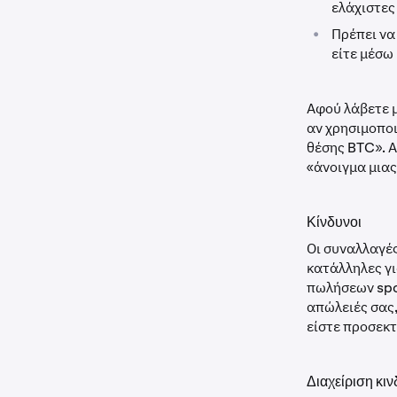
ελάχιστε
•
Πρέπει να
είτε μέσω
Αφού λάβετε μ
αν χρησιμοποι
θέσης BTC». Α
«άνοιγμα μιας
Κίνδυνοι
Οι συναλλαγές
κατάλληλες γι
πωλήσεων spot
απώλειές σας,
είστε προσεκτ
Διαχείριση κι