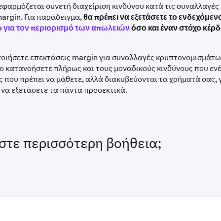
εφαρμόζεται συνετή διαχείριση κινδύνου κατά τις συναλλαγές
argin. Για παράδειγμα,
θα πρέπει να εξετάσετε το ενδεχόμεν
p για τον περιορισμό των απωλειών
όσο και έναν στόχο κέρδ
.
ποιήσετε επεκτάσεις margin για συναλλαγές κρυπτονομισμάτω
το κατανοήσετε πλήρως και τους μοναδικούς κινδύνους που εν
ς που πρέπει να μάθετε, αλλά διακυβεύονται τα χρήματά σας, γι
 να εξετάσετε τα πάντα προσεκτικά.
στε περισσότερη βοήθεια;