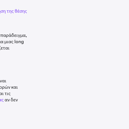
ση της θέσης
α παράδειγμα,
α μιας long
ζεται
ναι
γορών και
ι τις
ας
αν δεν