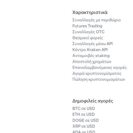
Χαρακτηριστικά
Συναλλαγές με περιθώριο
Futures Trading
Συναλλαγές OTC
Θεσμικοί φορείς
Συναλλαγές μέσω API
Κέντρο Kraken API
Ανταμοιβές staking
Αποστολή χρημάτων
Επαναλαμβανόμενες αγορές
Αγορά κρυπτονομίσματος
Πώληση κρυπτονομισμάτων
Δημοφιλείς αγορές
BTC σε USD
ETH σε USD
DOGE σε USD
XRP σε USD
ADA σε USD