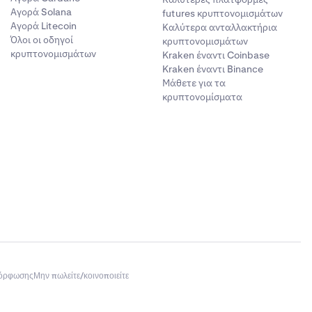
Αγορά Solana
futures κρυπτονομισμάτων
Αγορά Litecoin
Καλύτερα ανταλλακτήρια
Όλοι οι οδηγοί
κρυπτονομισμάτων
κρυπτονομισμάτων
Kraken έναντι Coinbase
Kraken έναντι Binance
Μάθετε για τα
κρυπτονομίσματα
μόρφωσης
Μην πωλείτε/κοινοποιείτε