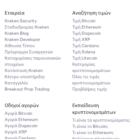
Εταιρεία
Αναζήτηση τιμών
Kraken Security
Τιμή Βitcoin
Σταδιοδρομίες Kraken
Τιμή Ethereum
Kraken Blog
Τιμή Dogecoin
Kraken Developer
Τιμή XRP
Αίθουσα Τύπου
Τιμή Cardano
Πρόγραμμα Συνεργατών
Τιμή Solana
Καταχωρίσεις περιουσιακών
Τιμή Litecoin
στοιχείων
Κατηγορίες
Κατάσταση Kraken
κρυτπονομισμάτων
Κέντρο υποστήριξης
Όλες τις τιμές
Καταγγελία
κρυπτονομισμάτων
Breakout Prop Trading
Προβλέψεις τιμής
Οδηγοί αγορών
Εκπαίδευση
κρυπτονομισμάτων
Αγορά Bitcoin
Αγορά Ethereum
Τι είναι τα κρυπτονομίσματα;
Αγορά Dogecoin
Τι είναι το Bitcoin;
Αγορά XRP
Τι είναι το Ethereum;
Αγορά Cardano
Καλύτερες πλατφόρμες