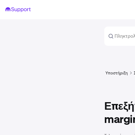
Υποστήριξη
Επεξή
margi