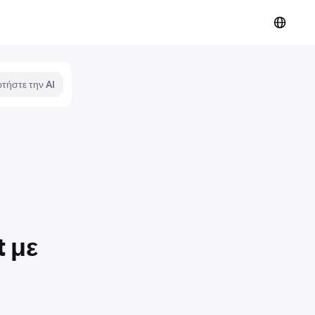
τήστε την AI
 με