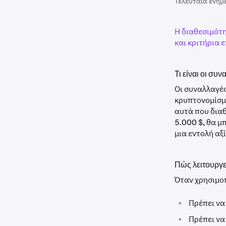
Τελευταία ενημ
Η διαθεσιμότη
και κριτήρια 
Τι είναι οι συ
Οι συναλλαγές
κρυπτονομίσμ
αυτά που διαθ
5.000 $, θα μ
μια εντολή αξ
Πώς λειτουργε
Όταν χρησιμο
•
Πρέπει να
•
Πρέπει να