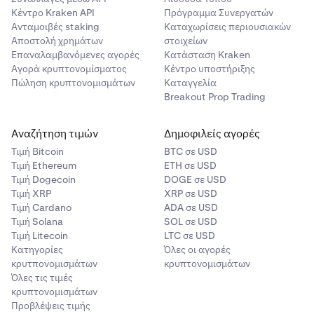
Κέντρο Kraken API
Πρόγραμμα Συνεργατών
Ανταμοιβές staking
Καταχωρίσεις περιουσιακών
Αποστολή χρημάτων
στοιχείων
Επαναλαμβανόμενες αγορές
Κατάσταση Kraken
Αγορά κρυπτονομίσματος
Κέντρο υποστήριξης
Πώληση κρυπτονομισμάτων
Καταγγελία
Breakout Prop Trading
Αναζήτηση τιμών
Δημοφιλείς αγορές
Τιμή Βitcoin
BTC σε USD
Τιμή Ethereum
ETH σε USD
Τιμή Dogecoin
DOGE σε USD
Τιμή XRP
XRP σε USD
Τιμή Cardano
ADA σε USD
Τιμή Solana
SOL σε USD
Τιμή Litecoin
LTC σε USD
Κατηγορίες
Όλες οι αγορές
κρυτπονομισμάτων
κρυπτονομισμάτων
Όλες τις τιμές
κρυπτονομισμάτων
Προβλέψεις τιμής