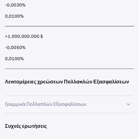
-0,0030%
0,0100%
+1.000.000.000 $
-0,0050%
0,0100%
Λεπτομέρειες χρεώσεων Πολλαπλών Εξασφαλίσεων
Γραμμικά Πολλαπλών Εξασφαλίσεων
Για συμβόλαια Πολλαπλών Εξασφαλίσεων, οι χρεώσεις
γίνονται σε USD.
Συχνές ερωτήσεις
Εάν τα USD δεν είναι διαθέσιμα στον λογαριασμό ενός