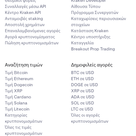
Θεσμικοί φορείς
Kraken Developer
Συναλλαγές μέσω API
Αίθουσα Τύπου
Κέντρο Kraken API
Πρόγραμμα Συνεργατών
Ανταμοιβές staking
Καταχωρίσεις περιουσιακών
Αποστολή χρημάτων
στοιχείων
Επαναλαμβανόμενες αγορές
Κατάσταση Kraken
Αγορά κρυπτονομίσματος
Κέντρο υποστήριξης
Πώληση κρυπτονομισμάτων
Καταγγελία
Breakout Prop Trading
Αναζήτηση τιμών
Δημοφιλείς αγορές
Τιμή Βitcoin
BTC σε USD
Τιμή Ethereum
ETH σε USD
Τιμή Dogecoin
DOGE σε USD
Τιμή XRP
XRP σε USD
Τιμή Cardano
ADA σε USD
Τιμή Solana
SOL σε USD
Τιμή Litecoin
LTC σε USD
Κατηγορίες
Όλες οι αγορές
κρυτπονομισμάτων
κρυπτονομισμάτων
Όλες τις τιμές
κρυπτονομισμάτων