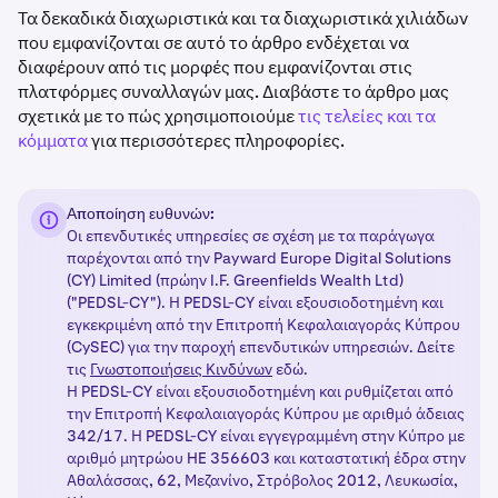
υπάρχουσα εντολή ορίου που βρίσκεται στο βιβλίο
•
Οι τερματισμοί αντιμετωπίζονται ως taker για το
πορτοφόλι Παραγώγων Πολλαπλών Εξασφαλίσεων (MC)
Τα δεκαδικά διαχωριστικά και τα διαχωριστικά χιλιάδων
εντολών του Trader B.
μέρος που προκαλεί τον τερματισμό και maker για το
σας. Όταν έχετε υπόλοιπο FEE εντός του πορτοφολιού MC
που εμφανίζονται σε αυτό το άρθρο ενδέχεται να
άλλο μέρος.
σας, θα χρησιμοποιηθεί ως το προτιμώμενο νόμισμα
διαφέρουν από τις μορφές που εμφανίζονται στις
προμήθειας συναλλαγών. Αξίζει να σημειωθεί ότι το FEE
πλατφόρμες συναλλαγών μας. Διαβάστε το άρθρο μας
•
Η τιμή συναλλαγής είναι 50.000 USD/BTC
θα εφαρμόζεται μόνο στις προμήθειες συναλλαγών και
σχετικά με το πώς χρησιμοποιούμε
τις τελείες και τα
•
Η ονομαστική αξία αυτής της συναλλαγής σε όρους
όχι σε άλλες χρεώσεις Πολλαπλών Εξασφαλίσεων, όπως
κόμματα
για περισσότερες πληροφορίες.
BTC είναι 2 BTC
(Χρεώσεις Μετατροπής, Πληρωμές Χρηματοδότησης,
Χρεώσεις Ρευστοποίησης, Χρεώσεις Τόκων).
•
Ο Trader A χρεώνεται με προμήθεια taker ύψους 40
Αποποίηση ευθυνών:
USD (0,04%)
Οι επενδυτικές υπηρεσίες σε σχέση με τα παράγωγα
•
Ο Trader B χρεώνεται με προμήθεια maker ύψους 15
παρέχονται από την Payward Europe Digital Solutions
USD (0,015%)
(CY) Limited (πρώην I.F. Greenfields Wealth Ltd)
("PEDSL-CY"). Η PEDSL-CY είναι εξουσιοδοτημένη και
•
Και τα δύο ποσά μεταφέρονται αμέσως μετά την
εγκεκριμένη από την Επιτροπή Κεφαλαιαγοράς Κύπρου
αντιστοίχιση
(CySEC) για την παροχή επενδυτικών υπηρεσιών. Δείτε
τις
Γνωστοποιήσεις Κινδύνων
εδώ.
Η PEDSL-CY είναι εξουσιοδοτημένη και ρυθμίζεται από
= Fee % * (Quantity * Entry Price) = 0,04% * 100.000 USD = 40
την Επιτροπή Κεφαλαιαγοράς Κύπρου με αριθμό άδειας
USD
342/17. Η PEDSL-CY είναι εγγεγραμμένη στην Κύπρο με
αριθμό μητρώου HE 356603 και καταστατική έδρα στην
= Fee % * (Quantity* Entry Price) = 0,015% * 100.000 USD = 15
Αθαλάσσας, 62, Μεζανίνο, Στρόβολος 2012, Λευκωσία,