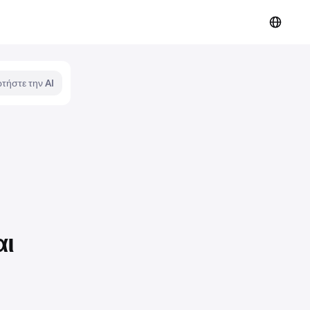
τήστε την AI
αι