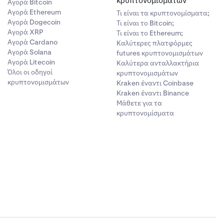
κρυπτονομισμάτων
Αγορά Bitcoin
Αγορά Ethereum
Τι είναι τα κρυπτονομίσματα;
ήσετε την
Αγορά Dogecoin
Τι είναι το Bitcoin;
Αγορά XRP
Τι είναι το Ethereum;
Αγορά Cardano
Καλύτερες πλατφόρμες
Αγορά Solana
futures κρυπτονομισμάτων
Αγορά Litecoin
Καλύτερα ανταλλακτήρια
Όλοι οι οδηγοί
κρυπτονομισμάτων
κρυπτονομισμάτων
Kraken έναντι Coinbase
άζι στην
.
Kraken έναντι Binance
ίσεων του
Μάθετε για τα
κρυπτονομίσματα
αριασμό σας,
αποστολέων
ατοποιημένα
λογαριασμού.
χή αυτού του