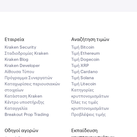
ίτε
 στοιχεία για
γραφής" στο
ολουθήστε τις
ής
Εταιρεία
σας, όπου
Αναζήτηση τιμών
-στοιχεία.
Kraken Security
Τιμή Βitcoin
Σταδιοδρομίες Kraken
Τιμή Ethereum
ίξετε τα
Kraken Blog
Τιμή Dogecoin
λλους
τερά και, στη
Kraken Developer
Τιμή XRP
επαναφορά
Αίθουσα Τύπου
Τιμή Cardano
το άρθρο θα
Πρόγραμμα Συνεργατών
Τιμή Solana
Καταχωρίσεις περιουσιακών
Τιμή Litecoin
πόμενων
στοιχείων
Κατηγορίες
αλίσετε ότι
Κατάσταση Kraken
κρυτπονομισμάτων
Κέντρο υποστήριξης
Όλες τις τιμές
Καταγγελία
κρυπτονομισμάτων
τες email:
Breakout Prop Trading
Προβλέψεις τιμής
Οδηγοί αγορών
Εκπαίδευση