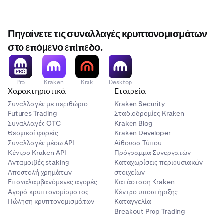
•
Δεν λαμβάνετε κατάθεση μετρητών.
Πηγαίνετε τις συναλλαγές κρυπτονομισμάτων
•
Αποκτάτε μεγαλύτερη έκθεση στη μετοχή. Το
στο επόμενο επίπεδο.
tokenized υπόλοιπό σας αυξάνεται για να
αντικατοπτρίζει το μέρισμα, ακριβώς όπως αν το
επανεπενδύσατε αυτόματα.
Pro
Kraken
Krak
Desktop
Χαρακτηριστικά
Εταιρεία
Συναλλαγές με περιθώριο
Kraken Security
Futures Trading
Σταδιοδρομίες Kraken
Συναλλαγές OTC
Kraken Blog
Θεσμικοί φορείς
Kraken Developer
Συναλλαγές μέσω API
Αίθουσα Τύπου
Κέντρο Kraken API
Πρόγραμμα Συνεργατών
Ανταμοιβές staking
Καταχωρίσεις περιουσιακών
Αποστολή χρημάτων
στοιχείων
Επαναλαμβανόμενες αγορές
Κατάσταση Kraken
Αγορά κρυπτονομίσματος
Κέντρο υποστήριξης
Πώληση κρυπτονομισμάτων
Καταγγελία
Breakout Prop Trading