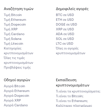
Αναζήτηση τιμών
Δημοφιλείς αγορές
Τιμή Βitcoin
BTC σε USD
Τιμή Ethereum
ETH σε USD
Τιμή Dogecoin
DOGE σε USD
Τιμή XRP
XRP σε USD
Τιμή Cardano
ADA σε USD
Τιμή Solana
SOL σε USD
Τιμή Litecoin
LTC σε USD
Κατηγορίες
Όλες οι αγορές
κρυτπονομισμάτων
κρυπτονομισμάτων
Όλες τις τιμές
κρυπτονομισμάτων
Προβλέψεις τιμής
Οδηγοί αγορών
Εκπαίδευση
κρυπτονομισμάτων
Αγορά Bitcoin
Αγορά Ethereum
Τι είναι τα κρυπτονομίσματα;
Αγορά Dogecoin
Τι είναι το Bitcoin;
Αγορά XRP
Τι είναι το Ethereum;
Αγορά Cardano
Καλύτερες πλατφόρμες