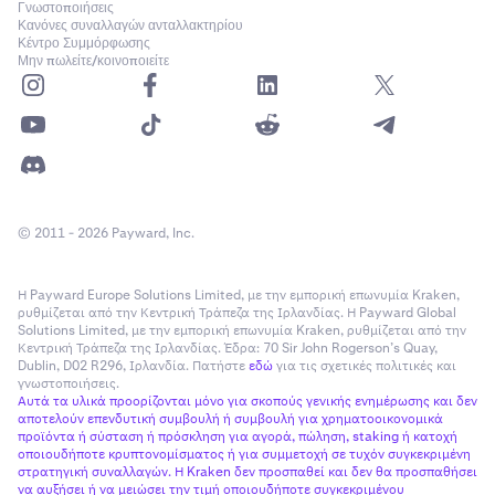
Γνωστοποιήσεις
Κανόνες συναλλαγών ανταλλακτηρίου
Κέντρο Συμμόρφωσης
Μην πωλείτε/κοινοποιείτε
© 2011 - 2026 Payward, Inc.
Η Payward Europe Solutions Limited, με την εμπορική επωνυμία Kraken,
ρυθμίζεται από την Κεντρική Τράπεζα της Ιρλανδίας. Η Payward Global
Solutions Limited, με την εμπορική επωνυμία Kraken, ρυθμίζεται από την
Κεντρική Τράπεζα της Ιρλανδίας. Έδρα: 70 Sir John Rogerson’s Quay,
Dublin, D02 R296, Ιρλανδία. Πατήστε
εδώ
για τις σχετικές πολιτικές και
γνωστοποιήσεις.
Αυτά τα υλικά προορίζονται μόνο για σκοπούς γενικής ενημέρωσης και δεν
αποτελούν επενδυτική συμβουλή ή συμβουλή για χρηματοοικονομικά
προϊόντα ή σύσταση ή πρόσκληση για αγορά, πώληση, staking ή κατοχή
οποιουδήποτε κρυπτονομίσματος ή για συμμετοχή σε τυχόν συγκεκριμένη
στρατηγική συναλλαγών. Η Kraken δεν προσπαθεί και δεν θα προσπαθήσει
να αυξήσει ή να μειώσει την τιμή οποιουδήποτε συγκεκριμένου