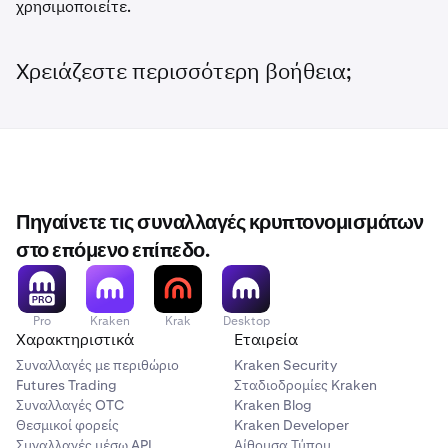
χρησιμοποιείτε.
Χρειάζεστε περισσότερη βοήθεια;
Πηγαίνετε τις συναλλαγές κρυπτονομισμάτων
στο επόμενο επίπεδο.
Pro
Kraken
Krak
Desktop
Χαρακτηριστικά
Εταιρεία
Συναλλαγές με περιθώριο
Kraken Security
Futures Trading
Σταδιοδρομίες Kraken
Συναλλαγές OTC
Kraken Blog
Θεσμικοί φορείς
Kraken Developer
Συναλλαγές μέσω API
Αίθουσα Τύπου