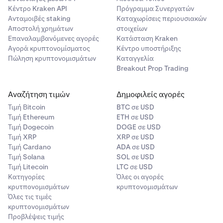
Κέντρο Kraken API
Πρόγραμμα Συνεργατών
Ανταμοιβές staking
Καταχωρίσεις περιουσιακών
Αποστολή χρημάτων
στοιχείων
Επαναλαμβανόμενες αγορές
Κατάσταση Kraken
Αγορά κρυπτονομίσματος
Κέντρο υποστήριξης
Πώληση κρυπτονομισμάτων
Καταγγελία
Breakout Prop Trading
Αναζήτηση τιμών
Δημοφιλείς αγορές
Τιμή Βitcoin
BTC σε USD
Τιμή Ethereum
ETH σε USD
Τιμή Dogecoin
DOGE σε USD
Τιμή XRP
XRP σε USD
Τιμή Cardano
ADA σε USD
Τιμή Solana
SOL σε USD
Τιμή Litecoin
LTC σε USD
Κατηγορίες
Όλες οι αγορές
κρυτπονομισμάτων
κρυπτονομισμάτων
Όλες τις τιμές
κρυπτονομισμάτων
Προβλέψεις τιμής