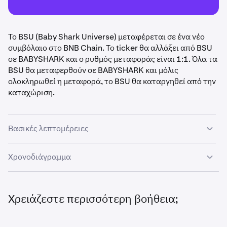
Το BSU (Baby Shark Universe) μεταφέρεται σε ένα νέο
συμβόλαιο στο BNB Chain. Το ticker θα αλλάξει από BSU
σε BABYSHARK και ο ρυθμός μεταφοράς είναι 1:1. Όλα τα
BSU θα μεταφερθούν σε BABYSHARK και μόλις
ολοκληρωθεί η μεταφορά, το BSU θα καταργηθεί από την
καταχώριση.
Βασικές λεπτομέρειες
Αναλογία μεταφοράς: 1 BSU : 1 BABYSHARK
Χρονοδιάγραμμα
Διεύθυνση παλαιού συμβολαίου:
0x1AeCab957bAD4C6e36DD29C3d3BB470c4C29
7 – 14 Μαΐου:
Η μεταφορά θα πραγματοποιηθεί κατά
768A
τη διάρκεια αυτής της περιόδου και η
Χρειάζεστε περισσότερη βοήθεια;
διαπραγμάτευση/χρηματοδότηση θα ανοίξει ξανά.
Διεύθυνση νέου συμβολαίου:
0x777BF78ad4546B61607A17BF4a1977dBbeA98c