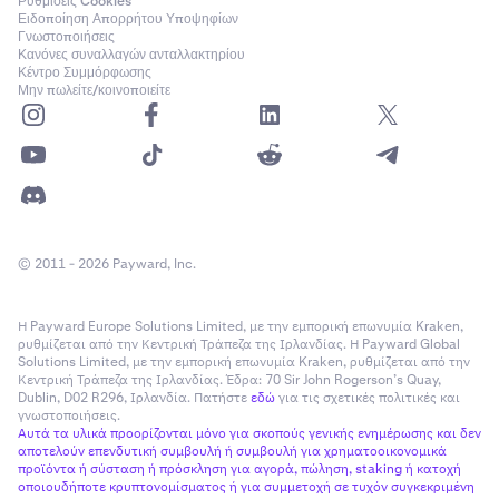
Ρυθμίσεις Cookies
Ειδοποίηση Απορρήτου Υποψηφίων
Γνωστοποιήσεις
Κανόνες συναλλαγών ανταλλακτηρίου
Κέντρο Συμμόρφωσης
Μην πωλείτε/κοινοποιείτε
© 2011 - 2026 Payward, Inc.
Η Payward Europe Solutions Limited, με την εμπορική επωνυμία Kraken,
ρυθμίζεται από την Κεντρική Τράπεζα της Ιρλανδίας. Η Payward Global
Solutions Limited, με την εμπορική επωνυμία Kraken, ρυθμίζεται από την
Κεντρική Τράπεζα της Ιρλανδίας. Έδρα: 70 Sir John Rogerson’s Quay,
Dublin, D02 R296, Ιρλανδία. Πατήστε
εδώ
για τις σχετικές πολιτικές και
γνωστοποιήσεις.
Αυτά τα υλικά προορίζονται μόνο για σκοπούς γενικής ενημέρωσης και δεν
αποτελούν επενδυτική συμβουλή ή συμβουλή για χρηματοοικονομικά
προϊόντα ή σύσταση ή πρόσκληση για αγορά, πώληση, staking ή κατοχή
οποιουδήποτε κρυπτονομίσματος ή για συμμετοχή σε τυχόν συγκεκριμένη