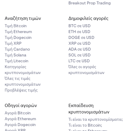
Breakout Prop Trading
Αναζήτηση τιμών
Δημοφιλείς αγορές
Τιμή Βitcoin
BTC σε USD
Τιμή Ethereum
ETH σε USD
Τιμή Dogecoin
DOGE σε USD
Τιμή XRP
XRP σε USD
Τιμή Cardano
ADA σε USD
Τιμή Solana
SOL σε USD
Τιμή Litecoin
LTC σε USD
Κατηγορίες
Όλες οι αγορές
κρυτπονομισμάτων
κρυπτονομισμάτων
Όλες τις τιμές
κρυπτονομισμάτων
Προβλέψεις τιμής
Οδηγοί αγορών
Εκπαίδευση
κρυπτονομισμάτων
Αγορά Bitcoin
Αγορά Ethereum
Τι είναι τα κρυπτονομίσματα;
Αγορά Dogecoin
Τι είναι το Bitcoin;
Αγορά XRP
Τι είναι το Ethereum;