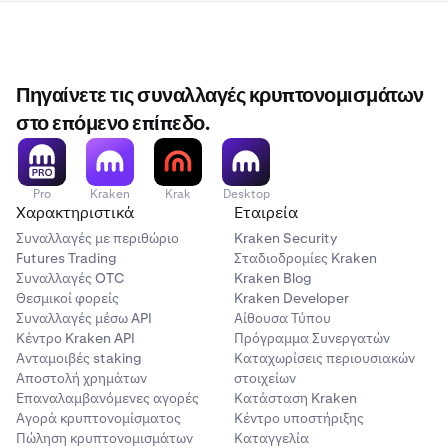
28
Πηγαίνετε τις συναλλαγές κρυπτονομισμάτων
στο επόμενο επίπεδο.
Pro
Kraken
Krak
Desktop
Χαρακτηριστικά
Εταιρεία
Συναλλαγές με περιθώριο
Kraken Security
Futures Trading
Σταδιοδρομίες Kraken
Συναλλαγές OTC
Kraken Blog
Θεσμικοί φορείς
Kraken Developer
Συναλλαγές μέσω API
Αίθουσα Τύπου
Κέντρο Kraken API
Πρόγραμμα Συνεργατών
Ανταμοιβές staking
Καταχωρίσεις περιουσιακών
Αποστολή χρημάτων
στοιχείων
Επαναλαμβανόμενες αγορές
Κατάσταση Kraken
Αγορά κρυπτονομίσματος
Κέντρο υποστήριξης
Πώληση κρυπτονομισμάτων
Καταγγελία