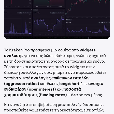
Το Kraken Pro προσφέρει μια σουίτα από
widgets
ανάλυσης
για να σας δώσει βαθύτερες γνώσεις σχετικά
με τη δραστηριότητα της αγοράς σε πραγματικό χρόνο.
Σύροντας και αποθέτοντας αυτά τα widgets στην
διεπαφή συναλλαγών σας, μπορείτε να παρακολουθείτε
τα πάντα, από
αναλογίες επιθετικών εντολών
(aggressor ratios)
και
θέσεις long/short
έως
ανοιχτό
ενδιαφέρον (open interest)
και
ποσοστά
χρηματοδότησης (funding rates)
—όλα σε ένα μέρος.
Είτε αναζητάτε επιβεβαίωση μιας πιθανής διάσπασης,
προσπαθείτε να μετρήσετε τη ρευστότητα, είτε απλώς