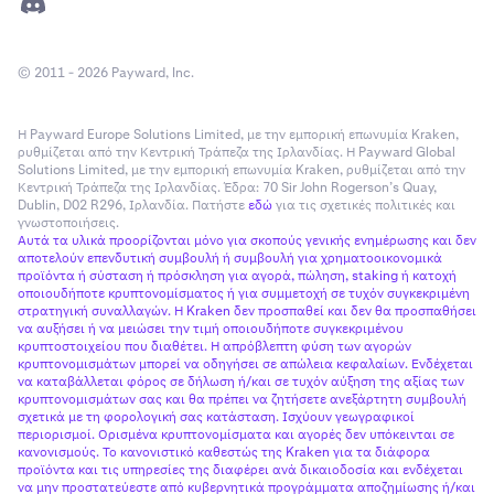
© 2011 - 2026 Payward, Inc.
Η Payward Europe Solutions Limited, με την εμπορική επωνυμία Kraken,
ρυθμίζεται από την Κεντρική Τράπεζα της Ιρλανδίας. Η Payward Global
Solutions Limited, με την εμπορική επωνυμία Kraken, ρυθμίζεται από την
Κεντρική Τράπεζα της Ιρλανδίας. Έδρα: 70 Sir John Rogerson’s Quay,
Dublin, D02 R296, Ιρλανδία. Πατήστε
εδώ
για τις σχετικές πολιτικές και
γνωστοποιήσεις.
Αυτά τα υλικά προορίζονται μόνο για σκοπούς γενικής ενημέρωσης και δεν
αποτελούν επενδυτική συμβουλή ή συμβουλή για χρηματοοικονομικά
προϊόντα ή σύσταση ή πρόσκληση για αγορά, πώληση, staking ή κατοχή
οποιουδήποτε κρυπτονομίσματος ή για συμμετοχή σε τυχόν συγκεκριμένη
στρατηγική συναλλαγών. Η Kraken δεν προσπαθεί και δεν θα προσπαθήσει
να αυξήσει ή να μειώσει την τιμή οποιουδήποτε συγκεκριμένου
κρυπτοστοιχείου που διαθέτει. Η απρόβλεπτη φύση των αγορών
κρυπτονομισμάτων μπορεί να οδηγήσει σε απώλεια κεφαλαίων. Ενδέχεται
να καταβάλλεται φόρος σε δήλωση ή/και σε τυχόν αύξηση της αξίας των
κρυπτονομισμάτων σας και θα πρέπει να ζητήσετε ανεξάρτητη συμβουλή
σχετικά με τη φορολογική σας κατάσταση. Ισχύουν γεωγραφικοί
περιορισμοί. Ορισμένα κρυπτονομίσματα και αγορές δεν υπόκεινται σε
κανονισμούς. Το κανονιστικό καθεστώς της Kraken για τα διάφορα
προϊόντα και τις υπηρεσίες της διαφέρει ανά δικαιοδοσία και ενδέχεται
να μην προστατεύεστε από κυβερνητικά προγράμματα αποζημίωσης ή/και