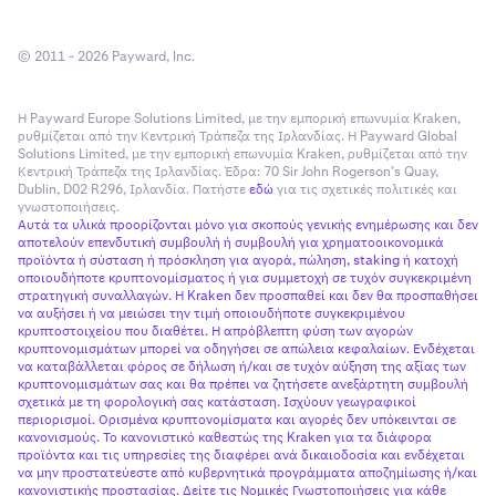
34NMWT","txid":null,"info":"DGNBPsa2GhhtZGEZo79uF3WN2
prop":"canceled"}]}
© 2011 - 2026 Payward, Inc.
Πρόσθετες πληροφορίες σχετικά με τις καταθέσεις/
αναλήψεις είναι διαθέσιμες μέσω των σελίδων
Η Payward Europe Solutions Limited, με την εμπορική επωνυμία Kraken,
υποστήριξης
ρυθμίζεται από την Κεντρική Τράπεζα της Ιρλανδίας. Η Payward Global
χρηματοδότησης με μετρητά
και
Solutions Limited, με την εμπορική επωνυμία Kraken, ρυθμίζεται από την
χρηματοδότησης με crypto
.
Κεντρική Τράπεζα της Ιρλανδίας. Έδρα: 70 Sir John Rogerson’s Quay,
Dublin, D02 R296, Ιρλανδία. Πατήστε
εδώ
για τις σχετικές πολιτικές και
γνωστοποιήσεις.
Αυτά τα υλικά προορίζονται μόνο για σκοπούς γενικής ενημέρωσης και δεν
αποτελούν επενδυτική συμβουλή ή συμβουλή για χρηματοοικονομικά
προϊόντα ή σύσταση ή πρόσκληση για αγορά, πώληση, staking ή κατοχή
οποιουδήποτε κρυπτονομίσματος ή για συμμετοχή σε τυχόν συγκεκριμένη
στρατηγική συναλλαγών. Η Kraken δεν προσπαθεί και δεν θα προσπαθήσει
να αυξήσει ή να μειώσει την τιμή οποιουδήποτε συγκεκριμένου
κρυπτοστοιχείου που διαθέτει. Η απρόβλεπτη φύση των αγορών
κρυπτονομισμάτων μπορεί να οδηγήσει σε απώλεια κεφαλαίων. Ενδέχεται
να καταβάλλεται φόρος σε δήλωση ή/και σε τυχόν αύξηση της αξίας των
κρυπτονομισμάτων σας και θα πρέπει να ζητήσετε ανεξάρτητη συμβουλή
σχετικά με τη φορολογική σας κατάσταση. Ισχύουν γεωγραφικοί
περιορισμοί. Ορισμένα κρυπτονομίσματα και αγορές δεν υπόκεινται σε
κανονισμούς. Το κανονιστικό καθεστώς της Kraken για τα διάφορα
προϊόντα και τις υπηρεσίες της διαφέρει ανά δικαιοδοσία και ενδέχεται
να μην προστατεύεστε από κυβερνητικά προγράμματα αποζημίωσης ή/και
κανονιστικής προστασίας. Δείτε τις Νομικές Γνωστοποιήσεις για κάθε