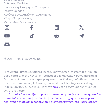
Ρυθμίσεις Cookies
Ειδοποίηση Απορρήτου Υποψηφίων
Γνωστοποιήσεις
Κανόνες συναλλαγών ανταλλακτηρίου
Κέντρο Συμμόρφωσης
Μην πωλείτε/κοινοποιείτε
© 2011 - 2026 Payward, Inc.
Η Payward Europe Solutions Limited, με την εμπορική επωνυμία Kraken,
ρυθμίζεται από την Κεντρική Τράπεζα της Ιρλανδίας. Η Payward Global
Solutions Limited, με την εμπορική επωνυμία Kraken, ρυθμίζεται από την
Κεντρική Τράπεζα της Ιρλανδίας. Έδρα: 70 Sir John Rogerson’s Quay,
Dublin, D02 R296, Ιρλανδία. Πατήστε
εδώ
για τις σχετικές πολιτικές και
γνωστοποιήσεις.
Αυτά τα υλικά προορίζονται μόνο για σκοπούς γενικής ενημέρωσης και δεν
αποτελούν επενδυτική συμβουλή ή συμβουλή για χρηματοοικονομικά
προϊόντα ή σύσταση ή πρόσκληση για αγορά, πώληση, staking ή κατοχή