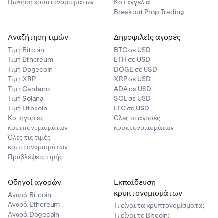
stop loss, όπως καθορίζεται από εσάς.
Πώληση κρυπτονομισμάτων
Καταγγελία
Breakout Prop Trading
Αναζήτηση τιμών
Δημοφιλείς αγορές
Τιμή Βitcoin
BTC σε USD
Τιμή Ethereum
ETH σε USD
Τιμή Dogecoin
DOGE σε USD
Τιμή XRP
XRP σε USD
Τιμή Cardano
ADA σε USD
Τιμή Solana
SOL σε USD
Τιμή Litecoin
LTC σε USD
Κατηγορίες
Όλες οι αγορές
κρυτπονομισμάτων
κρυπτονομισμάτων
Όλες τις τιμές
κρυπτονομισμάτων
Προβλέψεις τιμής
Οδηγοί αγορών
Εκπαίδευση
κρυπτονομισμάτων
Αγορά Bitcoin
Αγορά Ethereum
Τι είναι τα κρυπτονομίσματα;
Αγορά Dogecoin
Τι είναι το Bitcoin;