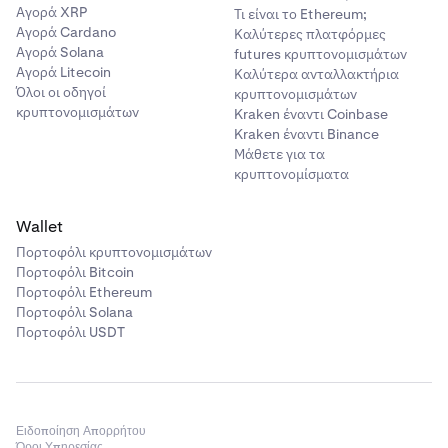
Αγορά XRP
Τι είναι το Ethereum;
Αγορά Cardano
Καλύτερες πλατφόρμες
Αγορά Solana
futures κρυπτονομισμάτων
Αγορά Litecoin
Καλύτερα ανταλλακτήρια
Όλοι οι οδηγοί
κρυπτονομισμάτων
κρυπτονομισμάτων
Kraken έναντι Coinbase
Kraken έναντι Binance
Μάθετε για τα
κρυπτονομίσματα
Wallet
Πορτοφόλι κρυπτονομισμάτων
Πορτοφόλι Bitcoin
Πορτοφόλι Ethereum
Πορτοφόλι Solana
Πορτοφόλι USDT
Ειδοποίηση Απορρήτου
Όροι Υπηρεσίας